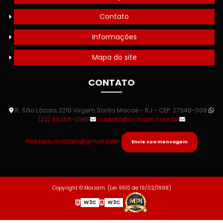
Contato
Informações
Mapa do site
CONTATO
R. São Lázaro, 2210 Virgem Santa Macaé - RJ - CEP: 27948-008
(22) 99268-0185
contato@morzam.com.br
morzam.morzam@gmail.com
Envie sua mensagem
Copyright © Morzam. (Lei 9610 de 19/02/1998)
W3C
W3C