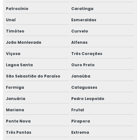
Isolamento térmico para reservatórios
Patrocínio
Caratinga
Isolamento térmico para steel frame
Unaí
Esmeraldas
Isolamento térmico para tanques
Timóteo
Curvelo
Isolamento térmico para tubulação
João Monlevade
Alfenas
Viçosa
Três Corações
Isolamento térmico para tubulação de água gelada
Lagoa Santa
Ouro Preto
Isolamento térmico para tubulação de água gelada rj
São Sebastião do Paraíso
Janaúba
Isolamento térmico para tubulação de água quente
Formiga
Cataguases
Isolamento térmico para tubulação de cobre
Januária
Pedro Leopoldo
Mariana
Frutal
Isolamento térmico para tubulação de vapor
Ponte Nova
Pirapora
Isolamento térmico poliuretano
Três Pontas
Extrema