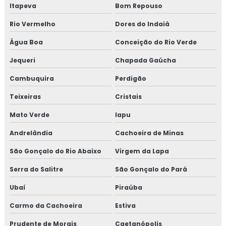
Itapeva
Bom Repouso
Rio Vermelho
Dores do Indaiá
Água Boa
Conceição do Rio Verde
Jequeri
Chapada Gaúcha
Cambuquira
Perdigão
Teixeiras
Cristais
Mato Verde
Iapu
Andrelândia
Cachoeira de Minas
São Gonçalo do Rio Abaixo
Virgem da Lapa
Serra do Salitre
São Gonçalo do Pará
Ubaí
Piraúba
Carmo da Cachoeira
Estiva
Prudente de Morais
Caetanópolis