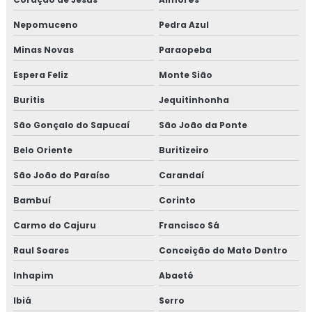
Inspeção de pintura
Nepomuceno
Pedra Azul
Inspeção de pintura industrial
Minas Novas
Paraopeba
Espera Feliz
Monte Sião
Buritis
Jequitinhonha
São Gonçalo do Sapucaí
São João da Ponte
Belo Oriente
Buritizeiro
São João do Paraíso
Carandaí
Bambuí
Corinto
Carmo do Cajuru
Francisco Sá
Raul Soares
Conceição do Mato Dentro
Inhapim
Abaeté
Ibiá
Serro