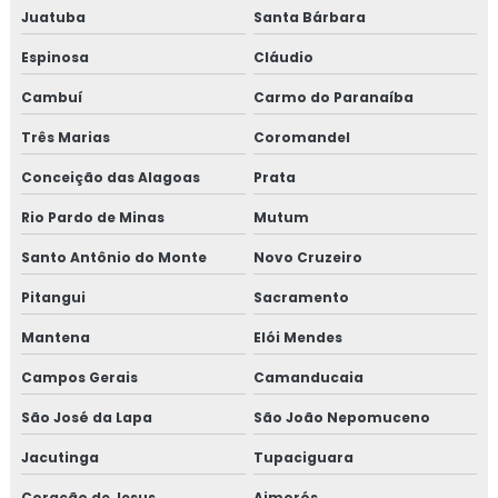
Revestimento térmico para container
Juatuba
Santa Bárbara
Revestimento térmico tubulação
Espinosa
Cláudio
Cambuí
Carmo do Paranaíba
Serviço de isolamento térmico
Três Marias
Coromandel
Serviço de isolamento térmico de dutos
Conceição das Alagoas
Prata
Serviço de isolamento térmico industrial
Rio Pardo de Minas
Mutum
Serviço de isolamento térmico industrial no rj
Santo Antônio do Monte
Novo Cruzeiro
Pitangui
Sacramento
Valor isolamento lã de rocha
Mantena
Elói Mendes
Isolamento térmico lã de rocha
Campos Gerais
Camanducaia
Empresas de inspeção de pintura
São José da Lapa
São João Nepomuceno
Inspeção de isolamento térmico
Jacutinga
Tupaciguara
Coração de Jesus
Aimorés