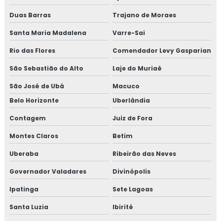
Duas Barras
Trajano de Moraes
Isolamento térmico de dutos valor
Santa Maria Madalena
Varre-Sai
Isolamento térmico de turbinas
Rio das Flores
Comendador Levy Gasparian
Isolamento térmico em fibra cerâmica
São Sebastião do Alto
Laje do Muriaé
São José de Ubá
Macuco
Isolamento térmico frio
Belo Horizonte
Uberlândia
Isolamento térmico industrial rio de janeiro
Contagem
Juiz de Fora
Isolamento térmico industrial rj
Montes Claros
Betim
Isolamento térmico interno
Uberaba
Ribeirão das Neves
Governador Valadares
Divinópolis
Isolamento térmico offshore
Ipatinga
Sete Lagoas
Isolamento térmico offshore petrolífero
Santa Luzia
Ibirité
Isolamento térmico para container