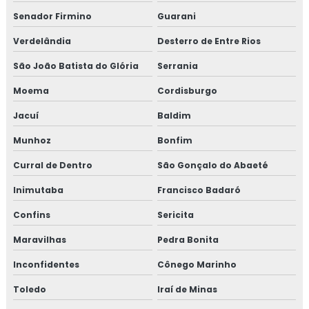
Senador Firmino
Guarani
Verdelândia
Desterro de Entre Rios
São João Batista do Glória
Serrania
Moema
Cordisburgo
Jacuí
Baldim
Munhoz
Bonfim
Curral de Dentro
São Gonçalo do Abaeté
Inimutaba
Francisco Badaró
Confins
Sericita
Maravilhas
Pedra Bonita
Inconfidentes
Cônego Marinho
Toledo
Iraí de Minas