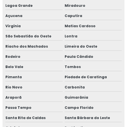
Lagoa Grande
Miradouro
Açucena
Caputira
Virgínia
Matias Cardoso
São Sebastião do Oeste
Lontra
Riacho dos Machados
Limeira do Oeste
Rodeiro
Paula Cândido
Belo Vale
Tombos
Pimenta
Piedade de Caratinga
Rio Novo
Carbonita
Araporã
Guimarânia
Passa Tempo
Campo Florido
Santa Rita de Caldas
Santa Bárbara do Leste