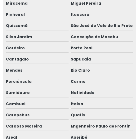
Miracema
Miguel Pereira
Isolamento poliuretano projetado
Pinheiral
Itaocara
Quissamã
São José do Vale do Rio Preto
Isolamento térmico
Silva Jardim
Conceição de Macabu
Isolamento térmico aço inox
Cordeiro
Porto Real
Isolamento térmico alumínio
Cantagalo
Sapucaia
Isolamento térmico alumínio corrugado
Mendes
Rio Claro
Porciúncula
Carmo
Isolamento térmico com lã de vidro
Sumidouro
Natividade
Isolamento térmico container preço
Cambuci
Italva
Isolamento térmico de descargas
Carapebus
Quatis
Isolamento térmico de dutos
Cardoso Moreira
Engenheiro Paulo de Frontin
Areal
Aperibé
Isolamento térmico de dutos preço