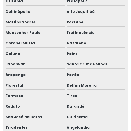
Orizânia
Pratápolis
Delfinópolis
Alto Jequitibá
Martins Soares
Pocrane
Monsenhor Paulo
Frei Inocêncio
Coronel Murta
Nazareno
Coluna
Pains
Japonvar
Santa Cruz de Minas
Araponga
Pavão
Florestal
Delfim Moreira
Formoso
Tiros
Reduto
Durandé
São José da Barra
Guiricema
Tiradentes
Angelândia