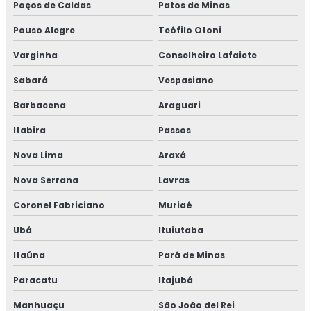
Poços de Caldas
Patos de Minas
Isolamento térmico para funilaria industrial
Pouso Alegre
Teófilo Otoni
Varginha
Conselheiro Lafaiete
Isolamento térmico para galpão
Sabará
Vespasiano
Isolamento térmico para galpão de armazenagem
Barbacena
Araguari
Isolamento térmico para galpão industrial
Itabira
Passos
Isolamento térmico para indústria
Nova Lima
Araxá
Nova Serrana
Lavras
Isolamento térmico para navios
Coronel Fabriciano
Muriaé
Isolamento térmico para onshore
Ubá
Ituiutaba
Isolamento térmico para refinaria
Itaúna
Pará de Minas
Isolamento térmico para refinaria de petróleo
Paracatu
Itajubá
Manhuaçu
São João del Rei