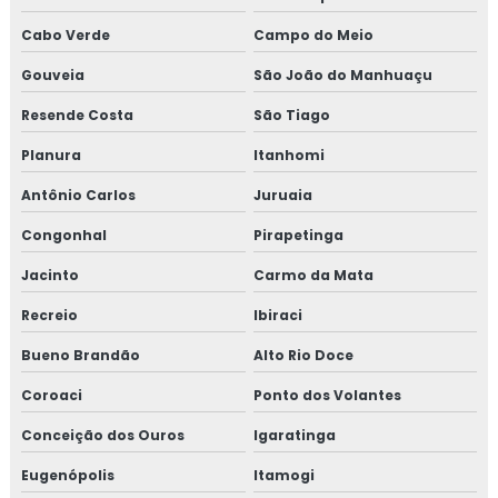
Cabo Verde
Campo do Meio
Gouveia
São João do Manhuaçu
Resende Costa
São Tiago
Planura
Itanhomi
Antônio Carlos
Juruaia
Congonhal
Pirapetinga
Jacinto
Carmo da Mata
Recreio
Ibiraci
Bueno Brandão
Alto Rio Doce
Coroaci
Ponto dos Volantes
Conceição dos Ouros
Igaratinga
Eugenópolis
Itamogi