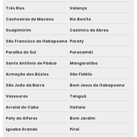
Isolamento industrial
Três Rios
Valença
Isolamento lã de rocha
Cachoeiras de Macacu
Rio Bonito
Guapimirim
Casimiro de Abreu
Isolamento lã de rocha preço m2
São Francisco de Itabapoana
Paraty
Isolamento lã de rocha valor
Paraíba do Sul
Paracambi
Isolamento para tanques de água
Santo Antônio de Pádua
Mangaratiba
Isolamento para térmico para tubulação de ar
Armação dos Búzios
São Fidélis
condicionado
São João da Barra
Bom Jesus do Itabapoana
Isolamento para tubulação de ar condicionado
Vassouras
Tanguá
Arraial do Cabo
Itatiaia
Isolamento piso câmara fria valor
Paty do Alferes
Bom Jardim
Isolamento poliuretano
Iguaba Grande
Piraí
Isolamento poliuretano expandido