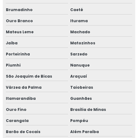
Proteção passiva
Brumadinho
Caeté
Proteção passiva contra fogo
Ouro Branco
Iturama
Proteção passiva contra incêndio
Mateus Leme
Machado
Proteção passiva de cabos
Jaíba
Matozinhos
Porteirinha
Sarzedo
Proteção passiva estrutura metálica
Piumhi
Nanuque
Proteção passiva para cabos elétricos
São Joaquim de Bicas
Araçuaí
Proteção passiva pfp
Várzea da Palma
Taiobeiras
Revestimento fibra cerâmica
Itamarandiba
Guanhães
Ouro Fino
Brasília de Minas
Revestimento térmico
Carangola
Pompéu
Revestimento térmico industrial
Barão de Cocais
Além Paraíba