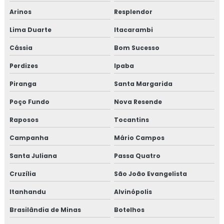
Arinos
Resplendor
Lima Duarte
Itacarambi
Cássia
Bom Sucesso
Perdizes
Ipaba
Piranga
Santa Margarida
Poço Fundo
Nova Resende
Raposos
Tocantins
Campanha
Mário Campos
Santa Juliana
Passa Quatro
Cruzília
São João Evangelista
Itanhandu
Alvinópolis
Brasilândia de Minas
Botelhos