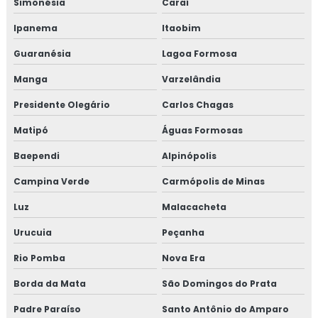
Simonésia
Caraí
Ipanema
Itaobim
Guaranésia
Lagoa Formosa
Manga
Varzelândia
Presidente Olegário
Carlos Chagas
Matipó
Águas Formosas
Baependi
Alpinópolis
Campina Verde
Carmópolis de Minas
Luz
Malacacheta
Urucuia
Peçanha
Rio Pomba
Nova Era
Borda da Mata
São Domingos do Prata
Padre Paraíso
Santo Antônio do Amparo