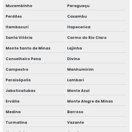
Muzambinho
Paraguaçu
Perdões
Caxambu
Itambacuri
Itapecerica
Santa Vitória
Carmo do Rio Claro
Monte Santo de Minas
Lajinha
Conselheiro Pena
Divino
Campestre
Manhumirim
Paraisópolis
Lambari
Jaboticatubas
Monte Azul
Ervália
Monte Alegre de Minas
Medina
Barroso
Turmalina
Vazante