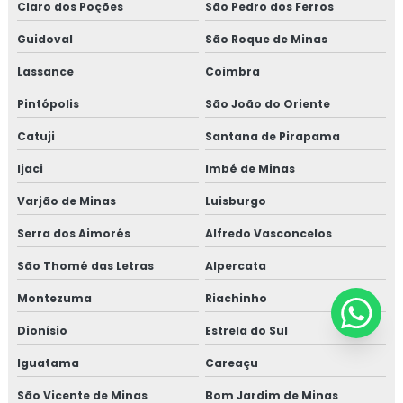
Claro dos Poções
São Pedro dos Ferros
Guidoval
São Roque de Minas
Lassance
Coimbra
Pintópolis
São João do Oriente
Catuji
Santana de Pirapama
Ijaci
Imbé de Minas
Varjão de Minas
Luisburgo
Serra dos Aimorés
Alfredo Vasconcelos
São Thomé das Letras
Alpercata
Montezuma
Riachinho
Dionísio
Estrela do Sul
Iguatama
Careaçu
São Vicente de Minas
Bom Jardim de Minas