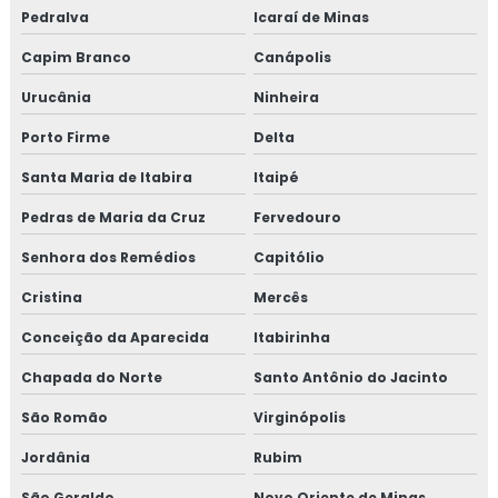
Pedralva
Icaraí de Minas
Capim Branco
Canápolis
Urucânia
Ninheira
Porto Firme
Delta
Santa Maria de Itabira
Itaipé
Pedras de Maria da Cruz
Fervedouro
Senhora dos Remédios
Capitólio
Cristina
Mercês
Conceição da Aparecida
Itabirinha
Chapada do Norte
Santo Antônio do Jacinto
São Romão
Virginópolis
Jordânia
Rubim
São Geraldo
Novo Oriente de Minas