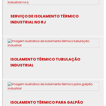
Empresa de revestimento de lã de rocha
Empresa de revestimento de poliuretano
SERVIÇO DE ISOLAMENTO TÉRMICO
INDUSTRIAL NO RJ
Empresa de revestimento fibra cerâmica
Empresa de revestimento térmico
Empresa especialista em isolamento térmico industrial
Especialista em isolamento térmico industrial
ISOLAMENTO TÉRMICO TUBULAÇÃO
INDUSTRIAL
Especialista em isolamento térmico industrial no rj
Espuma de poliuretano para isolamento
Espuma de poliuretano para isolamento térmico
Fibra cerâmica isolamento térmico
ISOLAMENTO TÉRMICO PARA GALPÃO