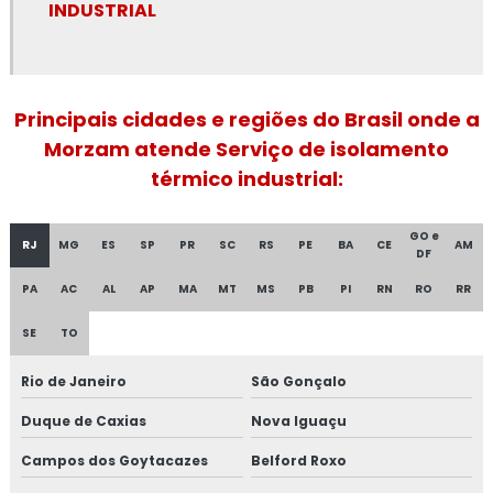
INDUSTRIAL
Fornecedor de isolamento térmico industrial
Isolamento a frio
Isolamento acústico industrial
Principais cidades e regiões do Brasil onde a
Morzam atende Serviço de isolamento
Isolamento acústico industrial no rio de janeiro
térmico industrial:
Isolamento acústico industrial no rj
GO e
RJ
MG
ES
SP
PR
SC
RS
PE
BA
CE
AM
DF
Isolamento acústico para funilaria industrial
PA
AC
AL
AP
MA
MT
MS
PB
PI
RN
RO
RR
Isolamento acústico para indústrias
SE
TO
Isolamento acústico para navios
Rio de Janeiro
São Gonçalo
Isolamento acústico para onshore
Duque de Caxias
Nova Iguaçu
Isolamento acústico para refinarias
Campos dos Goytacazes
Belford Roxo