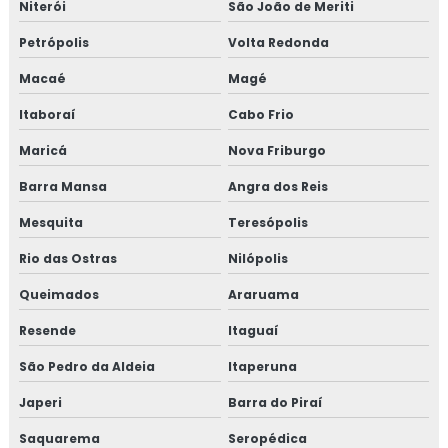
Niterói
São João de Meriti
Isolamento aerogel
Petrópolis
Volta Redonda
Isolamento aerogel térmico
Macaé
Magé
Isolamento câmara fria
Itaboraí
Cabo Frio
Isolamento de caldeira
Maricá
Nova Friburgo
Barra Mansa
Angra dos Reis
Isolamento de descargas
Mesquita
Teresópolis
Isolamento de duto
Rio das Ostras
Nilópolis
Isolamento de dutos de ar condicionado
Queimados
Araruama
Isolamento de tanques
Resende
Itaguaí
São Pedro da Aldeia
Itaperuna
Isolamento de turbinas
Japeri
Barra do Piraí
Isolamento fibra cerâmica
Saquarema
Seropédica