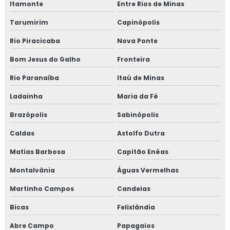
Itamonte
Entre Rios de Minas
Tarumirim
Capinópolis
Rio Piracicaba
Nova Ponte
Bom Jesus do Galho
Fronteira
Rio Paranaíba
Itaú de Minas
Ladainha
Maria da Fé
Brazópolis
Sabinópolis
Caldas
Astolfo Dutra
Matias Barbosa
Capitão Enéas
Montalvânia
Águas Vermelhas
Martinho Campos
Candeias
Bicas
Felixlândia
Abre Campo
Papagaios