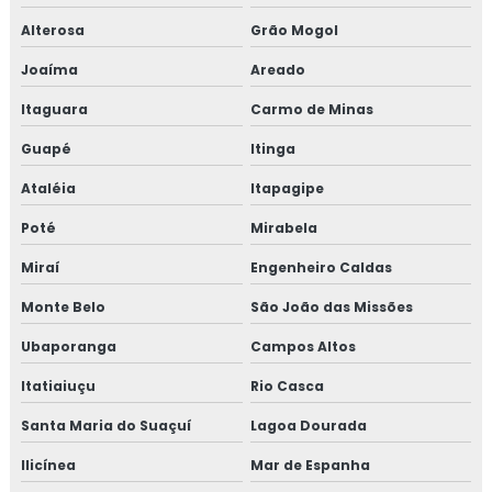
Alterosa
Grão Mogol
Joaíma
Areado
Itaguara
Carmo de Minas
Guapé
Itinga
Ataléia
Itapagipe
Poté
Mirabela
Miraí
Engenheiro Caldas
Monte Belo
São João das Missões
Ubaporanga
Campos Altos
Itatiaiuçu
Rio Casca
Santa Maria do Suaçuí
Lagoa Dourada
Ilicínea
Mar de Espanha