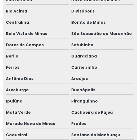
Rio Acima
Divisópolis
Centralina
Bonito de Minas
Bela Vista de Minas
São Sebastião do Maranhão
Dores de Campos
Setubinha
Berilo
Guaraciaba
Ferros
Carneirinho
Antônio Dias
Araújos
Arceburgo
Buenópolis
Ipuiúna
Piranguinho
Mata Verde
Cachoeira de Pajeú
Morada Nova de Minas
Prados
Coqueiral
Santana do Manhuaçu