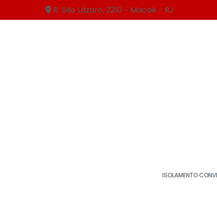
R. São Lázaro, 2210 - Macaé - RJ
Home
Serviços
HVAC (fabricação de dutos de
HVAC (fabricação d
ISOLAMENTO CONV