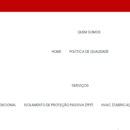
(
QUEM SOMOS
HOME
POLÍTICA DE QUALIDADE
 ar condicionado)
e dutos de ar condicio
SERVIÇOS
ENCIONAL
ISOLAMENTO DE PROTEÇÃO PASSIVA (PFP)
HVAC (FABRICAÇ