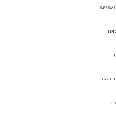
especiais, como praça de máquinas, painéis
EMPRESA E
controle das condições ambientais, espe
renovação do ar.
ESPE
E
Como podemos te 
FORNECED
Fale com nosso time de especialistas.
ISO
Saiba Mais