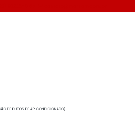
22) 99268-0185
contato@morzam.com.br
nado)
ÃO DE DUTOS DE AR CONDICIONADO)