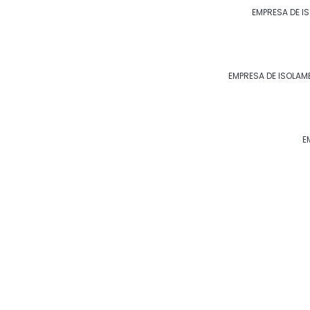
EMPRESA DE I
EMPRESA DE ISOLAM
E
Descrição
Saiba Mais
Sistema HVAC
O sistema de HVAC é particularmente import
média ou grande dimensão, bem como no p