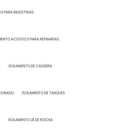
O PARA INDÚSTRIAS
TATO
MENTO ACÚSTICO PARA REFINARIAS
o Lázaro, 2210 Virgem Santa Macaé -
EP: 27948-008
(22) 99268-0185
to@morzam.com.br
A
ISOLAMENTO DE CALDEIRA
m.morzam@gmail.com
e sua mensagem
CIONADO
ISOLAMENTO DE TANQUES
ISOLAMENTO LÃ DE ROCHA
W3C
W3C