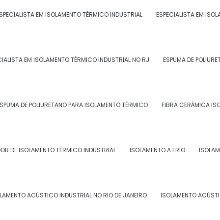
 elétricos e outros. Estes locais obrigam a um estrito
SPECIALISTA EM ISOLAMENTO TÉRMICO INDUSTRIAL
ESPECIALISTA EM ISO
cialmente em termos de temperatura, de umidade e de
CIALISTA EM ISOLAMENTO TÉRMICO INDUSTRIAL NO RJ
ESPUMA DE POLIURE
SPUMA DE POLIURETANO PARA ISOLAMENTO TÉRMICO
FIBRA CERÂMICA IS
ajudar hoje?
OR DE ISOLAMENTO TÉRMICO INDUSTRIAL
ISOLAMENTO A FRIO
ISOLAM
LAMENTO ACÚSTICO INDUSTRIAL NO RIO DE JANEIRO
ISOLAMENTO ACÚSTI