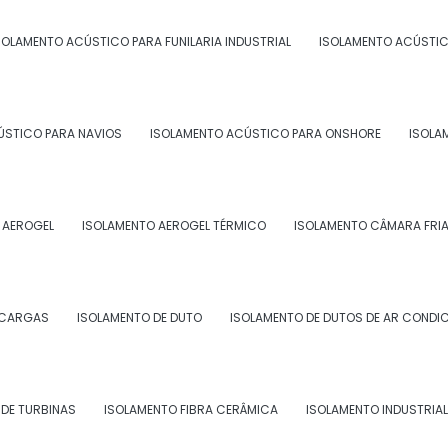
SOLAMENTO ACÚSTICO PARA FUNILARIA INDUSTRIAL
ISOLAMENTO ACÚSTIC
NAVEGAÇÃO
CON
ÚSTICO PARA NAVIOS
ISOLAMENTO ACÚSTICO PARA ONSHORE
ISOLA
R. Sã
Home
RJ - C
Quem Somos
conta
Serviços
 AEROGEL
ISOLAMENTO AEROGEL TÉRMICO
ISOLAMENTO CÂMARA FRI
morza
Blog
Envi
Contato
Informações
SCARGAS
ISOLAMENTO DE DUTO
ISOLAMENTO DE DUTOS DE AR CONDI
Mapa do site
DE TURBINAS
ISOLAMENTO FIBRA CERÂMICA
ISOLAMENTO INDUSTRIAL