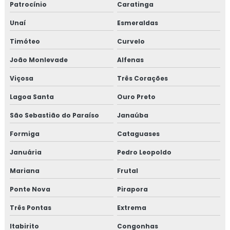
Patrocínio
Caratinga
Isolamento térmico para refinaria de petróleo
Unaí
Esmeraldas
Isolamento térmico para reservatórios
Timóteo
Curvelo
Isolamento térmico para steel frame
João Monlevade
Alfenas
Viçosa
Três Corações
Isolamento térmico para tanques
Lagoa Santa
Ouro Preto
Isolamento térmico para tubulação
São Sebastião do Paraíso
Janaúba
Isolamento térmico para tubulação de água gelada
Formiga
Cataguases
Isolamento térmico para tubulação de água gelada rj
Januária
Pedro Leopoldo
Mariana
Frutal
Isolamento térmico para tubulação de água quente
Ponte Nova
Pirapora
Isolamento térmico para tubulação de cobre
Três Pontas
Extrema
Isolamento térmico para tubulação de vapor
Itabirito
Congonhas