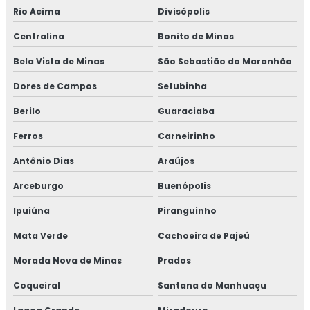
Rio Acima
Divisópolis
Centralina
Bonito de Minas
Bela Vista de Minas
São Sebastião do Maranhão
Dores de Campos
Setubinha
Berilo
Guaraciaba
Ferros
Carneirinho
Antônio Dias
Araújos
Arceburgo
Buenópolis
Ipuiúna
Piranguinho
Mata Verde
Cachoeira de Pajeú
Morada Nova de Minas
Prados
Coqueiral
Santana do Manhuaçu