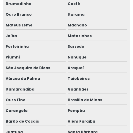
Brumadinho
Caeté
Projeto de isolamento térmico
Ouro Branco
Iturama
Proteção passiva
Mateus Leme
Machado
Proteção passiva contra fogo
Jaíba
Matozinhos
Porteirinha
Sarzedo
Proteção passiva contra incêndio
Piumhi
Nanuque
Proteção passiva de cabos
São Joaquim de Bicas
Araçuaí
Proteção passiva estrutura metálica
Várzea da Palma
Taiobeiras
Proteção passiva para cabos elétricos
Itamarandiba
Guanhães
Ouro Fino
Brasília de Minas
Proteção passiva pfp
Carangola
Pompéu
Revestimento fibra cerâmica
Barão de Cocais
Além Paraíba
Revestimento térmico
Juatuba
Santa Bárbara