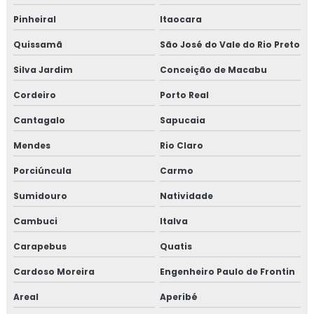
Isolamento poliuretano
Pinheiral
Itaocara
Isolamento poliuretano expandido
Quissamã
São José do Vale do Rio Preto
Silva Jardim
Conceição de Macabu
Isolamento poliuretano projetado
Cordeiro
Porto Real
Isolamento térmico
Cantagalo
Sapucaia
Isolamento térmico aço inox
Mendes
Rio Claro
Isolamento térmico alumínio
Porciúncula
Carmo
Sumidouro
Natividade
Isolamento térmico alumínio corrugado
Cambuci
Italva
Isolamento térmico com lã de vidro
Carapebus
Quatis
Isolamento térmico container preço
Cardoso Moreira
Engenheiro Paulo de Frontin
Isolamento térmico de descargas
Areal
Aperibé