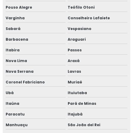
Isolamento térmico offshore petrolífero
Pouso Alegre
Teófilo Otoni
Varginha
Conselheiro Lafaiete
Isolamento térmico para container
Sabará
Vespasiano
Isolamento térmico para funilaria industrial
Barbacena
Araguari
Isolamento térmico para galpão
Itabira
Passos
Isolamento térmico para galpão de armazenagem
Nova Lima
Araxá
Nova Serrana
Lavras
Isolamento térmico para galpão industrial
Coronel Fabriciano
Muriaé
Isolamento térmico para indústria
Ubá
Ituiutaba
Isolamento térmico para navios
Itaúna
Pará de Minas
Isolamento térmico para onshore
Paracatu
Itajubá
Manhuaçu
São João del Rei
Isolamento térmico para refinaria