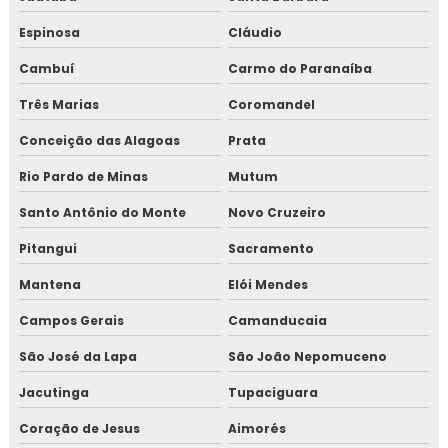
Revestimento térmico industrial
Espinosa
Cláudio
Cambuí
Carmo do Paranaíba
Revestimento térmico para container
Três Marias
Coromandel
Revestimento térmico tubulação
Conceição das Alagoas
Prata
Serviço de isolamento térmico
Rio Pardo de Minas
Mutum
Serviço de isolamento térmico de dutos
Santo Antônio do Monte
Novo Cruzeiro
Pitangui
Sacramento
Serviço de isolamento térmico industrial
Mantena
Elói Mendes
Serviço de isolamento térmico industrial no rj
Campos Gerais
Camanducaia
Valor isolamento lã de rocha
São José da Lapa
São João Nepomuceno
Isolamento térmico lã de rocha
Jacutinga
Tupaciguara
Coração de Jesus
Aimorés
Empresas de inspeção de pintura