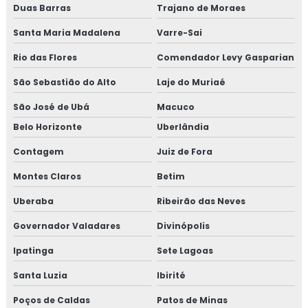
Duas Barras
Trajano de Moraes
Isolamento térmico de dutos
Santa Maria Madalena
Varre-Sai
Isolamento térmico de dutos preço
Rio das Flores
Comendador Levy Gasparian
Isolamento térmico de dutos valor
São Sebastião do Alto
Laje do Muriaé
Isolamento térmico de turbinas
São José de Ubá
Macuco
Belo Horizonte
Uberlândia
Isolamento térmico em fibra cerâmica
Contagem
Juiz de Fora
Isolamento térmico frio
Montes Claros
Betim
Isolamento térmico industrial rio de janeiro
Uberaba
Ribeirão das Neves
Governador Valadares
Divinópolis
Isolamento térmico industrial rj
Ipatinga
Sete Lagoas
Isolamento térmico interno
Santa Luzia
Ibirité
Isolamento térmico offshore
Poços de Caldas
Patos de Minas