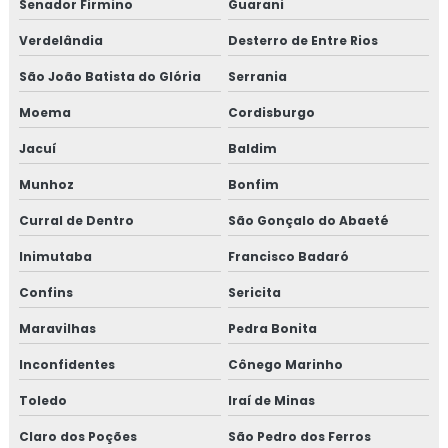
Senador Firmino
Guarani
Verdelândia
Desterro de Entre Rios
São João Batista do Glória
Serrania
Moema
Cordisburgo
Jacuí
Baldim
Munhoz
Bonfim
Curral de Dentro
São Gonçalo do Abaeté
Inimutaba
Francisco Badaró
Confins
Sericita
Maravilhas
Pedra Bonita
Inconfidentes
Cônego Marinho
Toledo
Iraí de Minas
Claro dos Poções
São Pedro dos Ferros