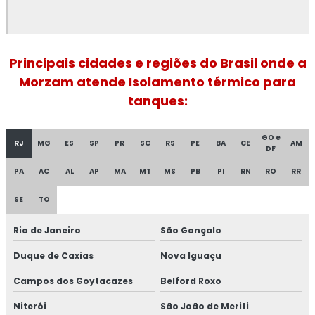
Fibra cerâmica isolamento térmico
Fornecedor de isolamento térmico industrial
Principais cidades e regiões do Brasil onde a
Morzam atende Isolamento térmico para
Isolamento a frio
tanques:
Isolamento acústico industrial
GO e
RJ
MG
ES
SP
PR
SC
RS
PE
BA
CE
AM
DF
Isolamento acústico industrial no rio de janeiro
PA
AC
AL
AP
MA
MT
MS
PB
PI
RN
RO
RR
Isolamento acústico industrial no rj
SE
TO
Isolamento acústico para funilaria industrial
Rio de Janeiro
São Gonçalo
Isolamento acústico para indústrias
Duque de Caxias
Nova Iguaçu
Isolamento acústico para navios
Campos dos Goytacazes
Belford Roxo
Niterói
São João de Meriti
Isolamento acústico para onshore