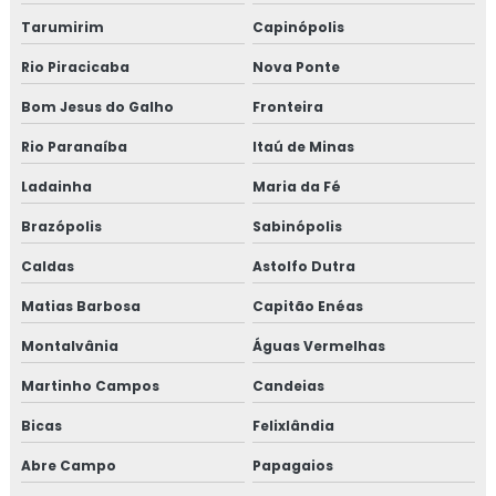
Tarumirim
Capinópolis
Rio Piracicaba
Nova Ponte
Bom Jesus do Galho
Fronteira
Rio Paranaíba
Itaú de Minas
Ladainha
Maria da Fé
Brazópolis
Sabinópolis
Caldas
Astolfo Dutra
Matias Barbosa
Capitão Enéas
Montalvânia
Águas Vermelhas
Martinho Campos
Candeias
Bicas
Felixlândia
Abre Campo
Papagaios