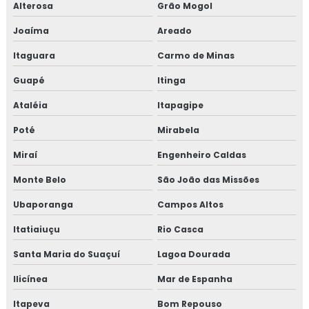
Alterosa
Grão Mogol
Joaíma
Areado
Itaguara
Carmo de Minas
Guapé
Itinga
Ataléia
Itapagipe
Poté
Mirabela
Miraí
Engenheiro Caldas
Monte Belo
São João das Missões
Ubaporanga
Campos Altos
Itatiaiuçu
Rio Casca
Santa Maria do Suaçuí
Lagoa Dourada
Ilicínea
Mar de Espanha
Itapeva
Bom Repouso