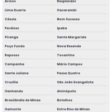
Arinos
Resplendor
Lima Duarte
Itacarambi
Cássia
Bom Sucesso
Perdizes
Ipaba
Piranga
Santa Margarida
Poço Fundo
Nova Resende
Raposos
Tocantins
Campanha
Mário Campos
Santa Juliana
Passa Quatro
Cruzília
São João Evangelista
Itanhandu
Alvinópolis
Brasilândia de Minas
Botelhos
Itamonte
Entre Rios de Minas