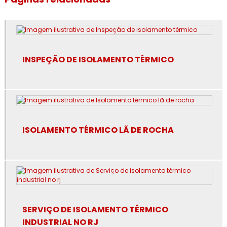
Empresa de isolamento térmico no rj
Empresa de revestimento de lã de rocha
INSPEÇÃO DE ISOLAMENTO TÉRMICO
Empresa de revestimento de poliuretano
Empresa de revestimento fibra cerâmica
Empresa de revestimento térmico
ISOLAMENTO TÉRMICO LÃ DE ROCHA
Empresa especialista em isolamento térmico industrial
Especialista em isolamento térmico industrial
Especialista em isolamento térmico industrial no rj
Espuma de poliuretano para isolamento
SERVIÇO DE ISOLAMENTO TÉRMICO
INDUSTRIAL NO RJ
Espuma de poliuretano para isolamento térmico