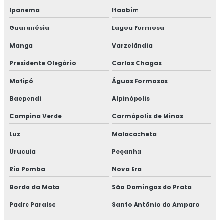
Ipanema
Itaobim
Guaranésia
Lagoa Formosa
Manga
Varzelândia
Presidente Olegário
Carlos Chagas
Matipó
Águas Formosas
Baependi
Alpinópolis
Campina Verde
Carmópolis de Minas
Luz
Malacacheta
Urucuia
Peçanha
Rio Pomba
Nova Era
Borda da Mata
São Domingos do Prata
Padre Paraíso
Santo Antônio do Amparo