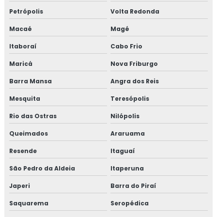
Petrópolis
Volta Redonda
Isolamento acústico para refinarias
Macaé
Magé
Isolamento aerogel
Itaboraí
Cabo Frio
Isolamento aerogel térmico
Maricá
Nova Friburgo
Barra Mansa
Angra dos Reis
Isolamento câmara fria
Mesquita
Teresópolis
Isolamento de caldeira
Rio das Ostras
Nilópolis
Isolamento de descargas
Queimados
Araruama
Isolamento de duto
Resende
Itaguaí
São Pedro da Aldeia
Itaperuna
Isolamento de dutos de ar condicionado
Japeri
Barra do Piraí
Isolamento de tanques
Saquarema
Seropédica
Isolamento de turbinas