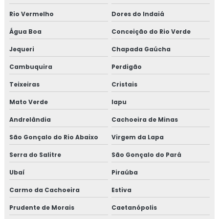
Rio Vermelho
Dores do Indaiá
Água Boa
Conceição do Rio Verde
Jequeri
Chapada Gaúcha
Cambuquira
Perdigão
Teixeiras
Cristais
Mato Verde
Iapu
Andrelândia
Cachoeira de Minas
São Gonçalo do Rio Abaixo
Virgem da Lapa
Serra do Salitre
São Gonçalo do Pará
Ubaí
Piraúba
Carmo da Cachoeira
Estiva
Prudente de Morais
Caetanópolis