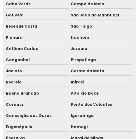
Cabo Verde
Campo do Meio
Gouveia
São João do Manhuaçu
Resende Costa
São Tiago
Planura
Itanhomi
Antônio Carlos
Juruaia
Congonhal
Pirapetinga
Jacinto
Carmo da Mata
Recreio
Ibiraci
Bueno Brandão
Alto Rio Doce
Coroaci
Ponto dos Volantes
Conceição dos Ouros
Igaratinga
Eugenópolis
Itamogi
Pedralva
Icaraí de Minas