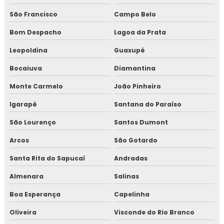
Isolamento térmico poliuretano
São Francisco
Campo Belo
Bom Despacho
Lagoa da Prata
Isolamento térmico poliuretano injetado
Leopoldina
Guaxupé
Isolamento térmico poliuretano injetado preço
Bocaiuva
Diamantina
Isolamento térmico preço
Monte Carmelo
João Pinheiro
Isolamento térmico tubo de água quente
Igarapé
Santana do Paraíso
São Lourenço
Santos Dumont
Isolamento térmico tubulação industrial
Arcos
São Gotardo
Janela de inspeção termográfica
Santa Rita do Sapucaí
Andradas
Jaquetas para turbina
Almenara
Salinas
Jaquetas térmica para turbina
Boa Esperança
Capelinha
Oliveira
Visconde do Rio Branco
Jaquetas térmicas isolantes