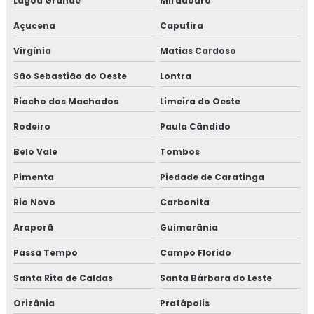
Lagoa Grande
Miradouro
Açucena
Caputira
Virgínia
Matias Cardoso
São Sebastião do Oeste
Lontra
Riacho dos Machados
Limeira do Oeste
Rodeiro
Paula Cândido
Belo Vale
Tombos
Pimenta
Piedade de Caratinga
Rio Novo
Carbonita
Araporã
Guimarânia
Passa Tempo
Campo Florido
Santa Rita de Caldas
Santa Bárbara do Leste
Orizânia
Pratápolis