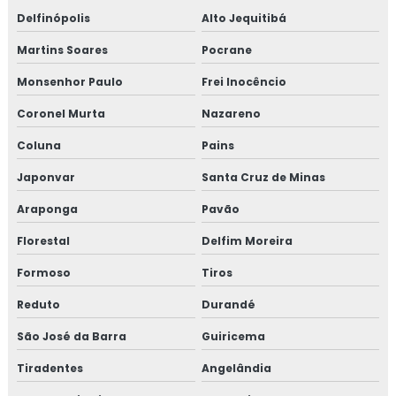
Delfinópolis
Alto Jequitibá
Martins Soares
Pocrane
Monsenhor Paulo
Frei Inocêncio
Coronel Murta
Nazareno
Coluna
Pains
Japonvar
Santa Cruz de Minas
Araponga
Pavão
Florestal
Delfim Moreira
Formoso
Tiros
Reduto
Durandé
São José da Barra
Guiricema
Tiradentes
Angelândia