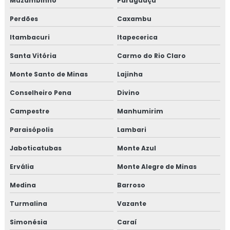
Muzambinho
Paraguaçu
Perdões
Caxambu
Itambacuri
Itapecerica
Santa Vitória
Carmo do Rio Claro
Monte Santo de Minas
Lajinha
Conselheiro Pena
Divino
Campestre
Manhumirim
Paraisópolis
Lambari
Jaboticatubas
Monte Azul
Ervália
Monte Alegre de Minas
Medina
Barroso
Turmalina
Vazante
Simonésia
Caraí