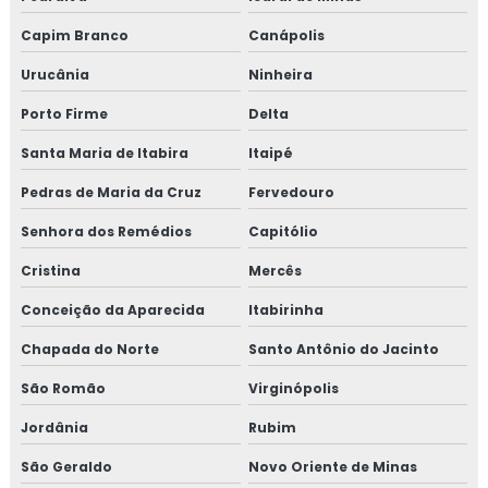
Capim Branco
Canápolis
Urucânia
Ninheira
Porto Firme
Delta
Santa Maria de Itabira
Itaipé
Pedras de Maria da Cruz
Fervedouro
Senhora dos Remédios
Capitólio
Cristina
Mercês
Conceição da Aparecida
Itabirinha
Chapada do Norte
Santo Antônio do Jacinto
São Romão
Virginópolis
Jordânia
Rubim
São Geraldo
Novo Oriente de Minas