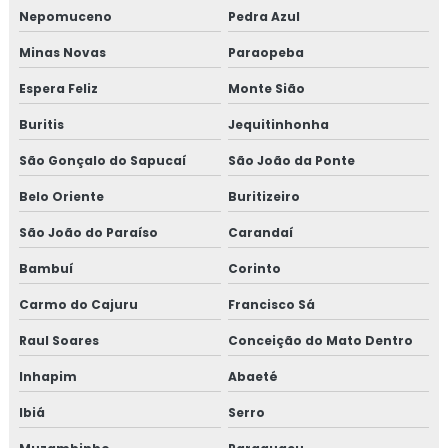
Nepomuceno
Pedra Azul
Inspeção de isolamento térmico
Minas Novas
Paraopeba
Inspeção de pintura
Espera Feliz
Monte Sião
Inspeção de pintura industrial
Buritis
Jequitinhonha
São Gonçalo do Sapucaí
São João da Ponte
Belo Oriente
Buritizeiro
São João do Paraíso
Carandaí
Bambuí
Corinto
Carmo do Cajuru
Francisco Sá
Raul Soares
Conceição do Mato Dentro
Inhapim
Abaeté
Ibiá
Serro