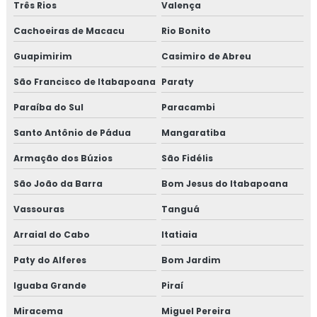
Três Rios
Valença
Isolamento fibra cerâmica
Cachoeiras de Macacu
Rio Bonito
Guapimirim
Casimiro de Abreu
Isolamento industrial
São Francisco de Itabapoana
Paraty
Isolamento lã de rocha
Paraíba do Sul
Paracambi
Isolamento lã de rocha preço m2
Santo Antônio de Pádua
Mangaratiba
Isolamento lã de rocha valor
Armação dos Búzios
São Fidélis
São João da Barra
Bom Jesus do Itabapoana
Isolamento para tanques de água
Vassouras
Tanguá
Isolamento para térmico para tubulação de ar
condicionado
Arraial do Cabo
Itatiaia
Paty do Alferes
Bom Jardim
Isolamento para tubulação de ar condicionado
Iguaba Grande
Piraí
Isolamento piso câmara fria valor
Miracema
Miguel Pereira