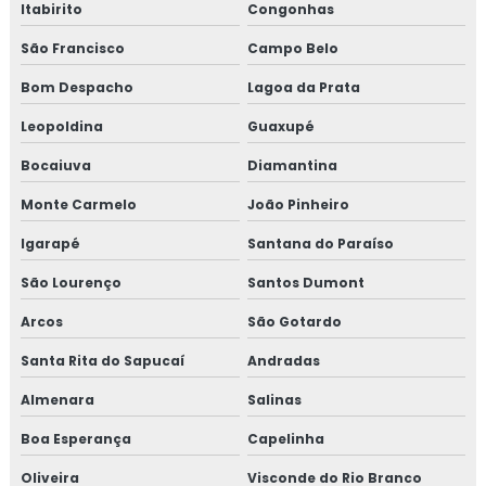
Itabirito
Congonhas
Isolamento térmico poliuretano
São Francisco
Campo Belo
Bom Despacho
Lagoa da Prata
Isolamento térmico poliuretano injetado
Leopoldina
Guaxupé
Isolamento térmico poliuretano injetado preço
Bocaiuva
Diamantina
Isolamento térmico preço
Monte Carmelo
João Pinheiro
Isolamento térmico tubo de água quente
Igarapé
Santana do Paraíso
São Lourenço
Santos Dumont
Isolamento térmico tubulação industrial
Arcos
São Gotardo
Janela de inspeção termográfica
Santa Rita do Sapucaí
Andradas
Jaquetas para turbina
Almenara
Salinas
Jaquetas térmica para turbina
Boa Esperança
Capelinha
Oliveira
Visconde do Rio Branco
Jaquetas térmicas isolantes