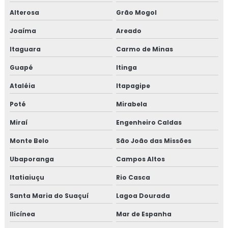
Alterosa
Grão Mogol
Joaíma
Areado
Itaguara
Carmo de Minas
Guapé
Itinga
Ataléia
Itapagipe
Poté
Mirabela
Miraí
Engenheiro Caldas
Monte Belo
São João das Missões
Ubaporanga
Campos Altos
Itatiaiuçu
Rio Casca
Santa Maria do Suaçuí
Lagoa Dourada
Ilicínea
Mar de Espanha