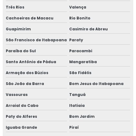
Isolamento de turbinas
Três Rios
Valença
Isolamento fibra cerâmica
Cachoeiras de Macacu
Rio Bonito
Guapimirim
Casimiro de Abreu
Isolamento industrial
São Francisco de Itabapoana
Paraty
Isolamento lã de rocha
Paraíba do Sul
Paracambi
Isolamento lã de rocha preço m2
Santo Antônio de Pádua
Mangaratiba
Isolamento lã de rocha valor
Armação dos Búzios
São Fidélis
São João da Barra
Bom Jesus do Itabapoana
Isolamento para tanques de água
Vassouras
Tanguá
Isolamento para térmico para tubulação de ar
condicionado
Arraial do Cabo
Itatiaia
Paty do Alferes
Bom Jardim
Isolamento para tubulação de ar condicionado
Iguaba Grande
Piraí
Isolamento piso câmara fria valor