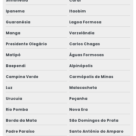
Simonésia
Caraí
Ipanema
Itaobim
Guaranésia
Lagoa Formosa
Manga
Varzelândia
Presidente Olegário
Carlos Chagas
Matipó
Águas Formosas
Baependi
Alpinópolis
Campina Verde
Carmópolis de Minas
Luz
Malacacheta
Urucuia
Peçanha
Rio Pomba
Nova Era
Borda da Mata
São Domingos do Prata
Padre Paraíso
Santo Antônio do Amparo