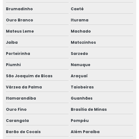
Brumadinho
Caeté
Projeto de isolamento térmico
Ouro Branco
Iturama
Proteção passiva
Mateus Leme
Machado
Proteção passiva contra fogo
Jaíba
Matozinhos
Porteirinha
Sarzedo
Proteção passiva contra incêndio
Piumhi
Nanuque
Proteção passiva de cabos
São Joaquim de Bicas
Araçuaí
Proteção passiva estrutura metálica
Várzea da Palma
Taiobeiras
Proteção passiva para cabos elétricos
Itamarandiba
Guanhães
Ouro Fino
Brasília de Minas
Proteção passiva pfp
Carangola
Pompéu
Revestimento fibra cerâmica
Barão de Cocais
Além Paraíba