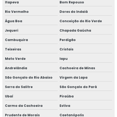
Itapeva
Bom Repouso
Rio Vermelho
Dores do Indaiá
Água Boa
Conceição do Rio Verde
Jequeri
Chapada Gaúcha
Cambuquira
Perdigão
Teixeiras
Cristais
Mato Verde
Iapu
Andrelândia
Cachoeira de Minas
São Gonçalo do Rio Abaixo
Virgem da Lapa
Serra do Salitre
São Gonçalo do Pará
Ubaí
Piraúba
Carmo da Cachoeira
Estiva
Prudente de Morais
Caetanópolis