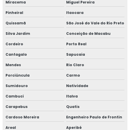
Miracema
Miguel Pereira
Isolamento poliuretano
Pinheiral
Itaocara
Isolamento poliuretano expandido
Quissamã
São José do Vale do Rio Preto
Silva Jardim
Conceição de Macabu
Isolamento poliuretano projetado
Cordeiro
Porto Real
Isolamento térmico
Cantagalo
Sapucaia
Isolamento térmico aço inox
Mendes
Rio Claro
Isolamento térmico alumínio
Porciúncula
Carmo
Sumidouro
Natividade
Isolamento térmico alumínio corrugado
Cambuci
Italva
Isolamento térmico com lã de vidro
Carapebus
Quatis
Isolamento térmico container preço
Cardoso Moreira
Engenheiro Paulo de Frontin
Isolamento térmico de descargas
Areal
Aperibé