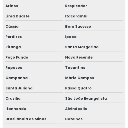
Arinos
Resplendor
Lima Duarte
Itacarambi
Cássia
Bom Sucesso
Perdizes
Ipaba
Piranga
Santa Margarida
Poço Fundo
Nova Resende
Raposos
Tocantins
Campanha
Mário Campos
Santa Juliana
Passa Quatro
Cruzília
São João Evangelista
Itanhandu
Alvinópolis
Brasilândia de Minas
Botelhos