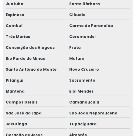
Revestimento térmico
Juatuba
Santa Bárbara
Revestimento térmico industrial
Espinosa
Cláudio
Cambuí
Carmo do Paranaíba
Revestimento térmico para container
Três Marias
Coromandel
Revestimento térmico tubulação
Conceição das Alagoas
Prata
Serviço de isolamento térmico
Rio Pardo de Minas
Mutum
Serviço de isolamento térmico de dutos
Santo Antônio do Monte
Novo Cruzeiro
Pitangui
Sacramento
Serviço de isolamento térmico industrial
Mantena
Elói Mendes
Serviço de isolamento térmico industrial no rj
Campos Gerais
Camanducaia
Valor isolamento lã de rocha
São José da Lapa
São João Nepomuceno
Isolamento térmico lã de rocha
Jacutinga
Tupaciguara
Coração de Jesus
Aimorés