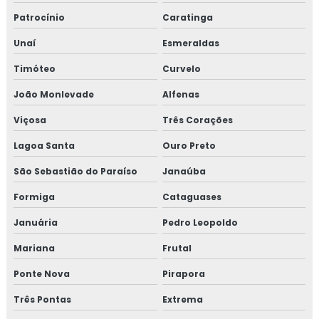
Patrocínio
Caratinga
Isolamento térmico para refinaria de petróleo
Unaí
Esmeraldas
Isolamento térmico para reservatórios
Timóteo
Curvelo
Isolamento térmico para steel frame
João Monlevade
Alfenas
Viçosa
Três Corações
Isolamento térmico para tanques
Lagoa Santa
Ouro Preto
Isolamento térmico para tubulação
São Sebastião do Paraíso
Janaúba
Isolamento térmico para tubulação de água gelada
Formiga
Cataguases
Isolamento térmico para tubulação de água gelada rj
Januária
Pedro Leopoldo
Mariana
Frutal
Isolamento térmico para tubulação de água quente
Ponte Nova
Pirapora
Isolamento térmico para tubulação de cobre
Três Pontas
Extrema
Isolamento térmico para tubulação de vapor