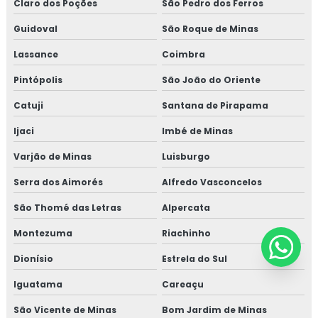
Claro dos Poções
São Pedro dos Ferros
Guidoval
São Roque de Minas
Lassance
Coimbra
Pintópolis
São João do Oriente
Catuji
Santana de Pirapama
Ijaci
Imbé de Minas
Varjão de Minas
Luisburgo
Serra dos Aimorés
Alfredo Vasconcelos
São Thomé das Letras
Alpercata
Montezuma
Riachinho
Dionísio
Estrela do Sul
Iguatama
Careaçu
São Vicente de Minas
Bom Jardim de Minas