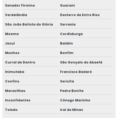
Senador Firmino
Guarani
Verdelândia
Desterro de Entre Rios
São João Batista do Glória
Serrania
Moema
Cordisburgo
Jacuí
Baldim
Munhoz
Bonfim
Curral de Dentro
São Gonçalo do Abaeté
Inimutaba
Francisco Badaró
Confins
Sericita
Maravilhas
Pedra Bonita
Inconfidentes
Cônego Marinho
Toledo
Iraí de Minas