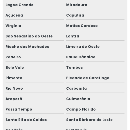
Lagoa Grande
Miradouro
Açucena
Caputira
Virgínia
Matias Cardoso
São Sebastião do Oeste
Lontra
Riacho dos Machados
Limeira do Oeste
Rodeiro
Paula Cândido
Belo Vale
Tombos
Pimenta
Piedade de Caratinga
Rio Novo
Carbonita
Araporã
Guimarânia
Passa Tempo
Campo Florido
Santa Rita de Caldas
Santa Bárbara do Leste