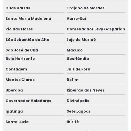
Duas Barras
Trajano de Moraes
Isolamento térmico de dutos
Santa Maria Madalena
Varre-Sai
Isolamento térmico de dutos preço
Rio das Flores
Comendador Levy Gasparian
Isolamento térmico de dutos valor
São Sebastião do Alto
Laje do Muriaé
Isolamento térmico de turbinas
São José de Ubá
Macuco
Belo Horizonte
Uberlândia
Isolamento térmico em fibra cerâmica
Contagem
Juiz de Fora
Isolamento térmico frio
Montes Claros
Betim
Isolamento térmico industrial rio de janeiro
Uberaba
Ribeirão das Neves
Governador Valadares
Divinópolis
Isolamento térmico industrial rj
Ipatinga
Sete Lagoas
Isolamento térmico interno
Santa Luzia
Ibirité
Isolamento térmico offshore