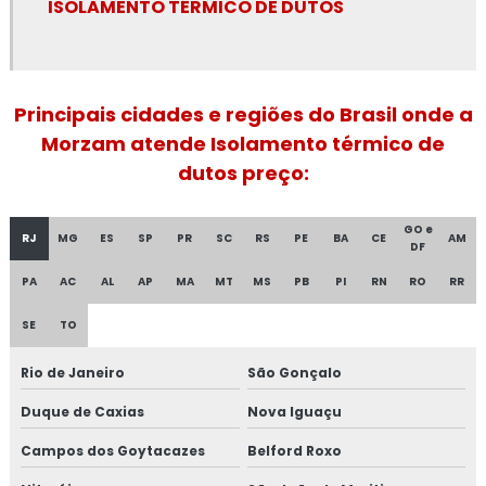
ISOLAMENTO TÉRMICO DE DUTOS
Espuma de poliuretano para isolamento térmico
Fibra cerâmica isolamento térmico
Fornecedor de isolamento térmico industrial
Principais cidades e regiões do Brasil onde a
Morzam atende Isolamento térmico de
Isolamento a frio
dutos preço:
Isolamento acústico industrial
GO e
RJ
MG
ES
SP
PR
SC
RS
PE
BA
CE
AM
DF
Isolamento acústico industrial no rio de janeiro
PA
AC
AL
AP
MA
MT
MS
PB
PI
RN
RO
RR
Isolamento acústico industrial no rj
SE
TO
Isolamento acústico para funilaria industrial
Rio de Janeiro
São Gonçalo
Isolamento acústico para indústrias
Duque de Caxias
Nova Iguaçu
Isolamento acústico para navios
Campos dos Goytacazes
Belford Roxo