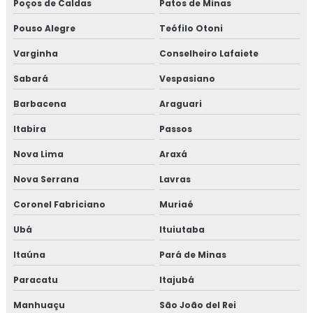
Poços de Caldas
Patos de Minas
Isolamento térmico offshore petrolífero
Pouso Alegre
Teófilo Otoni
Varginha
Conselheiro Lafaiete
Isolamento térmico para container
Sabará
Vespasiano
Isolamento térmico para funilaria industrial
Barbacena
Araguari
Isolamento térmico para galpão
Itabira
Passos
Isolamento térmico para galpão de armazenagem
Nova Lima
Araxá
Nova Serrana
Lavras
Isolamento térmico para galpão industrial
Coronel Fabriciano
Muriaé
Isolamento térmico para indústria
Ubá
Ituiutaba
Isolamento térmico para navios
Itaúna
Pará de Minas
Isolamento térmico para onshore
Paracatu
Itajubá
Manhuaçu
São João del Rei
Isolamento térmico para refinaria