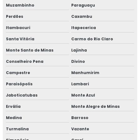
Muzambinho
Paraguaçu
Perdões
Caxambu
Itambacuri
Itapecerica
Santa Vitória
Carmo do Rio Claro
Monte Santo de Minas
Lajinha
Conselheiro Pena
Divino
Campestre
Manhumirim
Paraisópolis
Lambari
Jaboticatubas
Monte Azul
Ervália
Monte Alegre de Minas
Medina
Barroso
Turmalina
Vazante