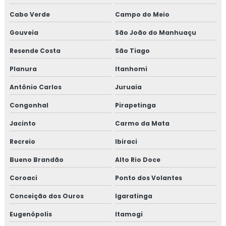
Cabo Verde
Campo do Meio
Gouveia
São João do Manhuaçu
Resende Costa
São Tiago
Planura
Itanhomi
Antônio Carlos
Juruaia
Congonhal
Pirapetinga
Jacinto
Carmo da Mata
Recreio
Ibiraci
Bueno Brandão
Alto Rio Doce
Coroaci
Ponto dos Volantes
Conceição dos Ouros
Igaratinga
Eugenópolis
Itamogi