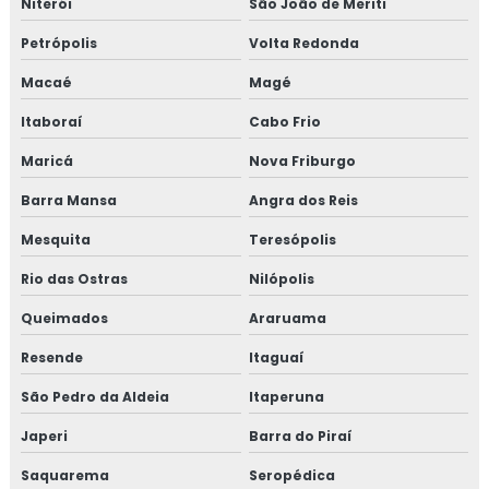
Niterói
São João de Meriti
Isolamento acústico para onshore
Petrópolis
Volta Redonda
Isolamento acústico para refinarias
Macaé
Magé
Isolamento aerogel
Itaboraí
Cabo Frio
Isolamento aerogel térmico
Maricá
Nova Friburgo
Barra Mansa
Angra dos Reis
Isolamento câmara fria
Mesquita
Teresópolis
Isolamento de caldeira
Rio das Ostras
Nilópolis
Isolamento de descargas
Queimados
Araruama
Isolamento de duto
Resende
Itaguaí
São Pedro da Aldeia
Itaperuna
Isolamento de dutos de ar condicionado
Japeri
Barra do Piraí
Isolamento de tanques
Saquarema
Seropédica