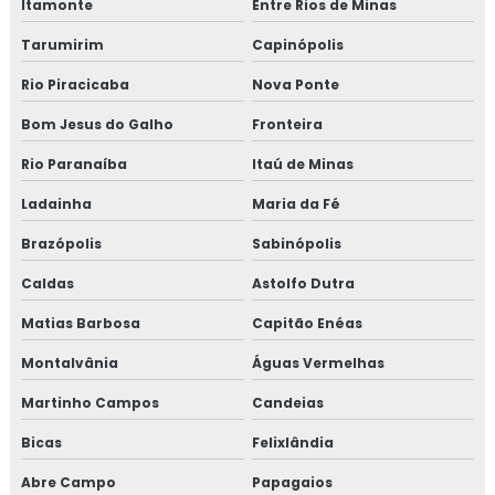
Itamonte
Entre Rios de Minas
Tarumirim
Capinópolis
Rio Piracicaba
Nova Ponte
Bom Jesus do Galho
Fronteira
Rio Paranaíba
Itaú de Minas
Ladainha
Maria da Fé
Brazópolis
Sabinópolis
Caldas
Astolfo Dutra
Matias Barbosa
Capitão Enéas
Montalvânia
Águas Vermelhas
Martinho Campos
Candeias
Bicas
Felixlândia
Abre Campo
Papagaios