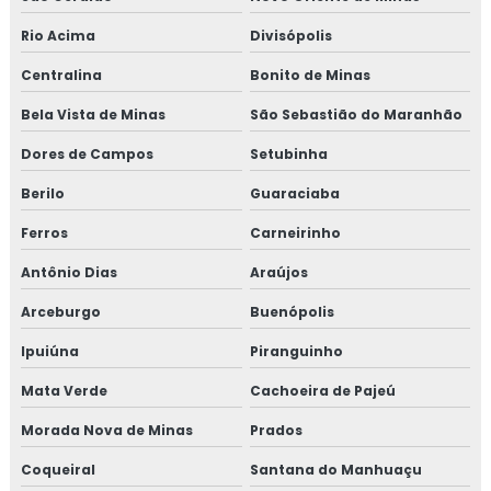
Rio Acima
Divisópolis
Centralina
Bonito de Minas
Bela Vista de Minas
São Sebastião do Maranhão
Dores de Campos
Setubinha
Berilo
Guaraciaba
Ferros
Carneirinho
Antônio Dias
Araújos
Arceburgo
Buenópolis
Ipuiúna
Piranguinho
Mata Verde
Cachoeira de Pajeú
Morada Nova de Minas
Prados
Coqueiral
Santana do Manhuaçu