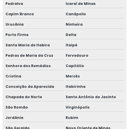
Pedralva
Icaraí de Minas
Capim Branco
Canápolis
Urucânia
Ninheira
Porto Firme
Delta
Santa Maria de Itabira
Itaipé
Pedras de Maria da Cruz
Fervedouro
Senhora dos Remédios
Capitólio
Cristina
Mercês
Conceição da Aparecida
Itabirinha
Chapada do Norte
Santo Antônio do Jacinto
São Romão
Virginópolis
Jordânia
Rubim
São Geraldo
Novo Oriente de Minas