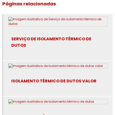
Empresa de isolamento térmico industrial no rj
Páginas relacionadas
Empresa de isolamento térmico no rj
Empresa de revestimento de lã de rocha
Empresa de revestimento de poliuretano
SERVIÇO DE ISOLAMENTO TÉRMICO DE
DUTOS
Empresa de revestimento fibra cerâmica
Empresa de revestimento térmico
Empresa especialista em isolamento térmico industrial
ISOLAMENTO TÉRMICO DE DUTOS VALOR
Especialista em isolamento térmico industrial
Especialista em isolamento térmico industrial no rj
Espuma de poliuretano para isolamento