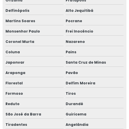
Orizânia
Pratápolis
Delfinópolis
Alto Jequitibá
Martins Soares
Pocrane
Monsenhor Paulo
Frei Inocêncio
Coronel Murta
Nazareno
Coluna
Pains
Japonvar
Santa Cruz de Minas
Araponga
Pavão
Florestal
Delfim Moreira
Formoso
Tiros
Reduto
Durandé
São José da Barra
Guiricema
Tiradentes
Angelândia