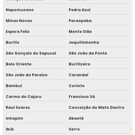
Empresas de inspeção de pintura
Nepomuceno
Pedra Azul
Inspeção de isolamento térmico
Minas Novas
Paraopeba
Inspeção de pintura
Espera Feliz
Monte Sião
Inspeção de pintura industrial
Buritis
Jequitinhonha
São Gonçalo do Sapucaí
São João da Ponte
Belo Oriente
Buritizeiro
São João do Paraíso
Carandaí
Bambuí
Corinto
Carmo do Cajuru
Francisco Sá
Raul Soares
Conceição do Mato Dentro
Inhapim
Abaeté
Ibiá
Serro