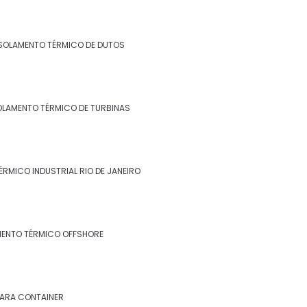
Isolamento para tanques de água
Isolamento para térmico para tubulação
SOLAMENTO TÉRMICO DE DUTOS
de ar condicionado
Isolamento para tubulação de ar
condicionado
OLAMENTO TÉRMICO DE TURBINAS
Isolamento piso câmara fria valor
Isolamento poliuretano
ÉRMICO INDUSTRIAL RIO DE JANEIRO
Isolamento poliuretano expandido
Isolamento poliuretano projetado
MENTO TÉRMICO OFFSHORE
Isolamento térmico
Isolamento térmico aço inox
PARA CONTAINER