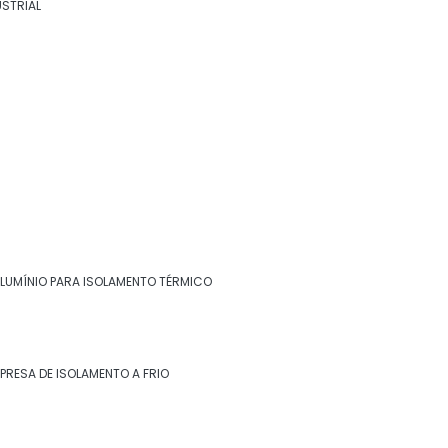
USTRIAL
térmico
Chapa inox para isolamento térmico
Chapa para isolamento térmico
Empresa de isolamento a frio
Empresa de isolamento a quente
Empresa de isolamento de descargas
Empresa de isolamento de turbinas
ALUMÍNIO PARA ISOLAMENTO TÉRMICO
Entre em contato
Empresa de isolamento térmico
(22) 99268-0185
Empresa de isolamento térmico de dutos
PRESA DE ISOLAMENTO A FRIO
Empresa de isolamento térmico industrial