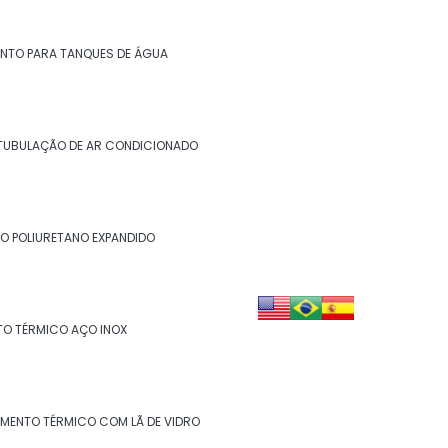
Isolamento de descargas
Isolamento de duto
NTO PARA TANQUES DE ÁGUA
Isolamento de dutos de ar condicionado
Isolamento de tanques
TUBULAÇÃO DE AR CONDICIONADO
Isolamento de turbinas
Isolamento fibra cerâmica
O POLIURETANO EXPANDIDO
Isolamento industrial
Isolamento lã de rocha
TO TÉRMICO AÇO INOX
Isolamento lã de rocha preço m2
Isolamento lã de rocha valor
AMENTO TÉRMICO COM LÃ DE VIDRO