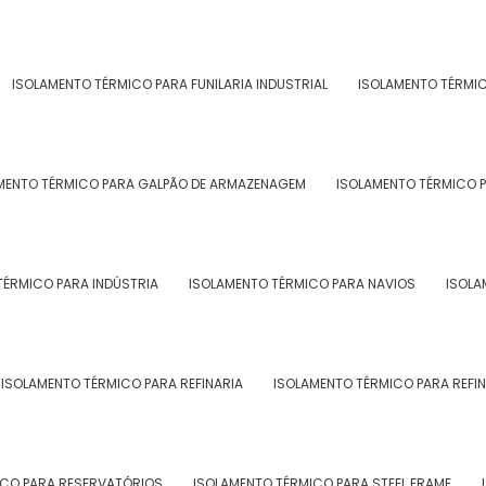
ISOLAMENTO TÉRMICO PARA FUNILARIA INDUSTRIAL
ISOLAMENTO TÉRMI
ões do Brasil onde a Morzam atende 
térmico industrial:
MENTO TÉRMICO PARA GALPÃO DE ARMAZENAGEM
ISOLAMENTO TÉRMICO P
BA
CE
GO e DF
AM
PA
AC
AL
AP
MA
MT
TÉRMICO PARA INDÚSTRIA
ISOLAMENTO TÉRMICO PARA NAVIOS
ISOLA
Campos dos
que de Caxias
Nova Iguaçu
Goytacazes
lta Redonda
Macaé
Magé
ISOLAMENTO TÉRMICO PARA REFINARIA
ISOLAMENTO TÉRMICO PARA REFIN
rra Mansa
Angra dos Reis
Mesquita
raruama
Resende
Itaguaí
aquarema
Seropédica
Três Rios
ICO PARA RESERVATÓRIOS
ISOLAMENTO TÉRMICO PARA STEEL FRAME