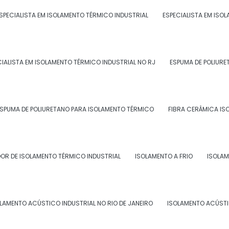
SPECIALISTA EM ISOLAMENTO TÉRMICO INDUSTRIAL
ESPECIALISTA EM ISO
LAMENTO TÉRMICO INDUSTRIAL
 segmentos industriais, como:
CIALISTA EM ISOLAMENTO TÉRMICO INDUSTRIAL NO RJ
ESPUMA DE POLIURE
SPUMA DE POLIURETANO PARA ISOLAMENTO TÉRMICO
FIBRA CERÂMICA IS
OR DE ISOLAMENTO TÉRMICO INDUSTRIAL
ISOLAMENTO A FRIO
ISOLAM
ISTA EM ISOLAMENTO TÉRMICO INDUSTRIAL
isolamento térmico industrial, é importante seguir
LAMENTO ACÚSTICO INDUSTRIAL NO RIO DE JANEIRO
ISOLAMENTO ACÚSTI