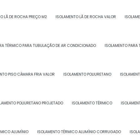
tre em contato por email.
O LÃ DE ROCHA PREÇO M2
ISOLAMENTO LÃ DE ROCHA VALOR
ISOLAME
RA TÉRMICO PARA TUBULAÇÃO DE AR CONDICIONADO
ISOLAMENTO PARA 
NTO PISO CÂMARA FRIA VALOR
ISOLAMENTO POLIURETANO
ISOLAMENT
NTO TÉRMICO INDUSTRIAL NO RJ
LAMENTO POLIURETANO PROJETADO
ISOLAMENTO TÉRMICO
ISOLAMEN
RMICO ALUMÍNIO
ISOLAMENTO TÉRMICO ALUMÍNIO CORRUGADO
ISOL