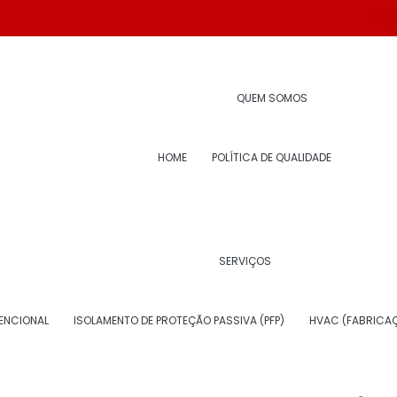
(
olamento térmico industr
QUEM SOMOS
HOME
POLÍTICA DE QUALIDADE
SERVIÇOS
 COMO ESPECIALISTA EM
ENCIONAL
ISOLAMENTO DE PROTEÇÃO PASSIVA (PFP)
HVAC (FABRICAÇ
TRIAL