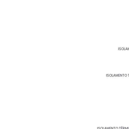
Principais cidades e regi
ISOLA
RJ
MG
ES
SP
PR
SC
RS
PE
ISOLAMENTO 
Rio de Janeiro
São Gonçalo
Du
São João de Meriti
Petrópolis
Vo
Maricá
Nova Friburgo
Ba
Nilópolis
Queimados
A
Japeri
Barra do Piraí
S
ISOLAMENTO TÉRM