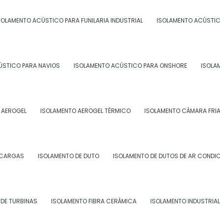
SOLAMENTO ACÚSTICO PARA FUNILARIA INDUSTRIAL
ISOLAMENTO ACÚSTIC
sam danificar o isolamento.
ÚSTICO PARA NAVIOS
ISOLAMENTO ACÚSTICO PARA ONSHORE
ISOLA
ção industrial e termografia de aquecedores
 AEROGEL
ISOLAMENTO AEROGEL TÉRMICO
ISOLAMENTO CÂMARA FRI
luções personalizadas e de alta qualidade para atender
ção para o serviço de isolamento térmico industrial.
SCARGAS
ISOLAMENTO DE DUTO
ISOLAMENTO DE DUTOS DE AR CONDI
á-lo a encontrar a melhor solução para sua empresa.
ialista em isolamento térmico
DE TURBINAS
ISOLAMENTO FIBRA CERÂMICA
ISOLAMENTO INDUSTRIAL