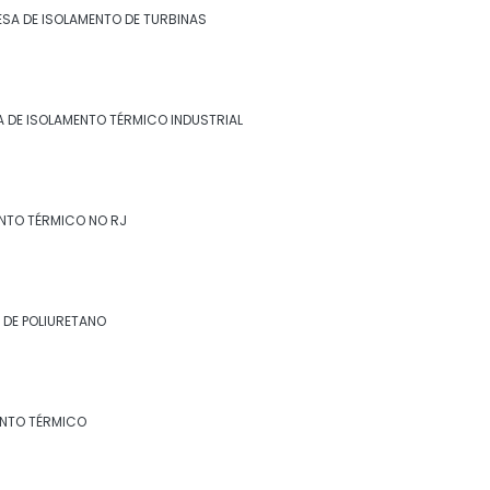
Empresa de isolamento térmico industrial
SA DE ISOLAMENTO DE TURBINAS
no rj
Empresa de isolamento térmico no rj
 DE ISOLAMENTO TÉRMICO INDUSTRIAL
Empresa de revestimento de lã de rocha
Empresa de revestimento de poliuretano
NTO TÉRMICO NO RJ
Empresa de revestimento fibra cerâmica
Empresa de revestimento térmico
 DE POLIURETANO
Empresa especialista em isolamento
térmico industrial
Especialista em isolamento térmico
ENTO TÉRMICO
industrial
Especialista em isolamento térmico