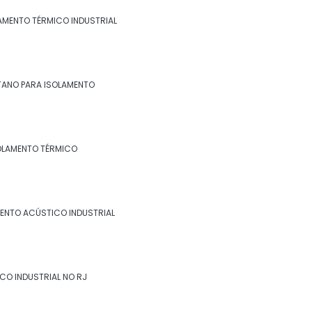
industrial no rj
LAMENTO TÉRMICO INDUSTRIAL
Espuma de poliuretano para isolamento
Espuma de poliuretano para isolamento
térmico
TANO PARA ISOLAMENTO
Fibra cerâmica isolamento térmico
Fornecedor de isolamento térmico
OLAMENTO TÉRMICO
industrial
Isolamento a frio
ENTO ACÚSTICO INDUSTRIAL
Isolamento acústico industrial
Isolamento acústico industrial no rio de
janeiro
CO INDUSTRIAL NO RJ
Isolamento acústico industrial no rj