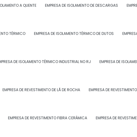
SOLAMENTO A QUENTE
EMPRESA DE ISOLAMENTO DE DESCARGAS
EMPRE
érmico industrial
também é responsável por
mento térmico, garantindo que ele esteja sempre em
ão de forma eficiente.
ENTO TÉRMICO
EMPRESA DE ISOLAMENTO TÉRMICO DE DUTOS
EMPRESA
LAMENTO TÉRMICO INDUSTRIAL
lamento térmico industrial
pode trazer diversas
MPRESA DE ISOLAMENTO TÉRMICO INDUSTRIAL NO RJ
EMPRESA DE ISOLAME
ento do ambiente;
EMPRESA DE REVESTIMENTO DE LÃ DE ROCHA
EMPRESA DE REVESTIMENTO
iente e duradouro;
EMPRESA DE REVESTIMENTO FIBRA CERÂMICA
EMPRESA DE REVESTIM
xerçam suas atividades em um ambiente com