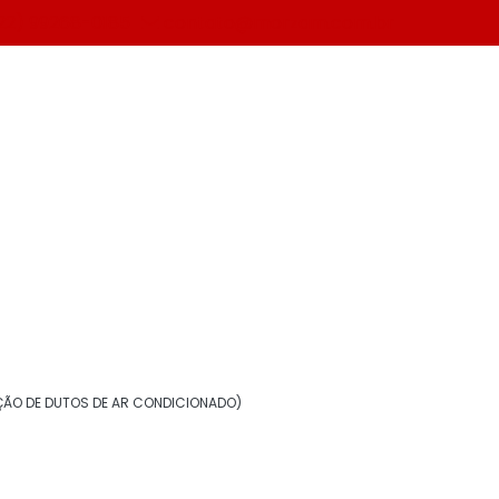
22) 99268-0185
contato@morzam.com.br
ial
Solicite um orçamento
Informações
Aerogel isolante térmico
ÃO DE DUTOS DE AR CONDICIONADO)
Borracha elastomérica para isolamento
Chapa de alumínio para isolamento