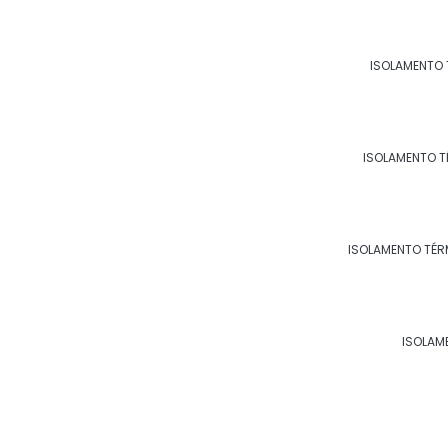
ISOLAMENTO 
EMPRESA ESPECIALISTA EM
ISOLAMENTO T
ISOLAMENTO TÉR
ISOLAM
SERVIÇO DE ISOLAMENTO T