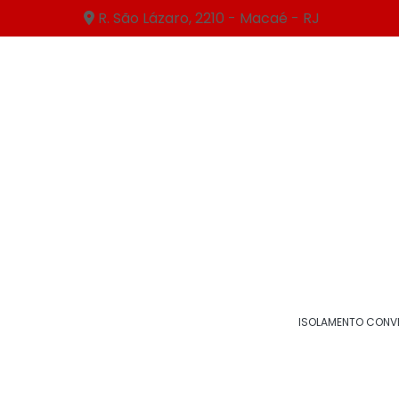
R. São Lázaro, 2210 - Macaé - RJ
Isolamento térmico
Clique nas imagens para ampliar
ISOLAMENTO CONV
EM BUSCA DE ISOLAMENTO T
GELADA RJ? A MORZAM É A 