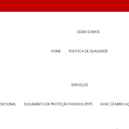
(
 para tubulação de água
QUEM SOMOS
HOME
POLÍTICA DE QUALIDADE
SERVIÇOS
ENCIONAL
ISOLAMENTO DE PROTEÇÃO PASSIVA (PFP)
HVAC (FABRICAÇ
ÉRMICO PARA TUBULAÇÃO DE ÁGUA
SOLUÇÃO