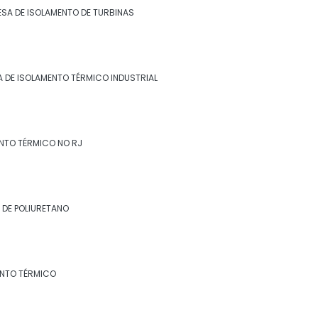
Empresa de isolamento térmico industrial
SA DE ISOLAMENTO DE TURBINAS
no rj
Empresa de isolamento térmico no rj
 DE ISOLAMENTO TÉRMICO INDUSTRIAL
Empresa de revestimento de lã de rocha
Empresa de revestimento de poliuretano
NTO TÉRMICO NO RJ
Empresa de revestimento fibra cerâmica
Empresa de revestimento térmico
 DE POLIURETANO
Empresa especialista em isolamento
térmico industrial
Especialista em isolamento térmico
ENTO TÉRMICO
industrial
Especialista em isolamento térmico