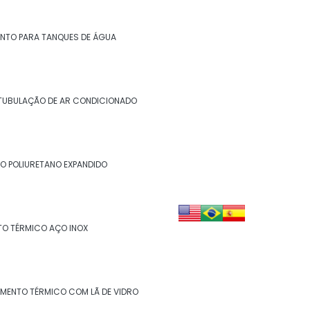
Isolamento de descargas
Isolamento de duto
NTO PARA TANQUES DE ÁGUA
Isolamento de dutos de ar condicionado
Isolamento de tanques
TUBULAÇÃO DE AR CONDICIONADO
Isolamento de turbinas
Isolamento fibra cerâmica
O POLIURETANO EXPANDIDO
Isolamento industrial
Isolamento lã de rocha
TO TÉRMICO AÇO INOX
Isolamento lã de rocha preço m2
Isolamento lã de rocha valor
AMENTO TÉRMICO COM LÃ DE VIDRO