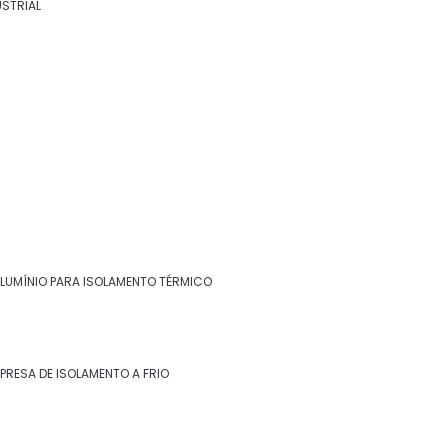
USTRIAL
térmico
Chapa inox para isolamento térmico
Chapa para isolamento térmico
Empresa de isolamento a frio
Empresa de isolamento a quente
Empresa de isolamento de descargas
Empresa de isolamento de turbinas
ALUMÍNIO PARA ISOLAMENTO TÉRMICO
Entre em contato
Empresa de isolamento térmico
(22) 99268-0185
Empresa de isolamento térmico de dutos
PRESA DE ISOLAMENTO A FRIO
Empresa de isolamento térmico industrial