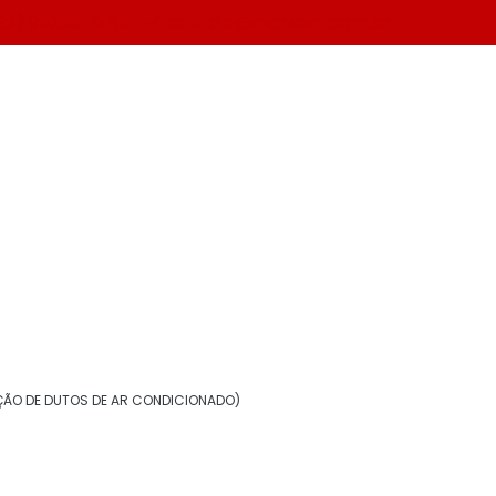
22) 99268-0185
contato@morzam.com.br
 gelada rj
Solicite um orçamento
Informações
Aerogel isolante térmico
ÃO DE DUTOS DE AR CONDICIONADO)
Borracha elastomérica para isolamento
Chapa de alumínio para isolamento