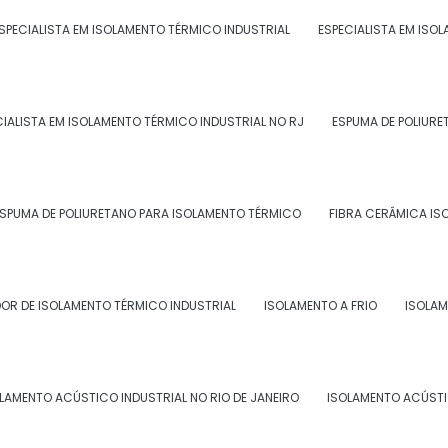
SPECIALISTA EM ISOLAMENTO TÉRMICO INDUSTRIAL
ESPECIALISTA EM ISO
a qualidade e segurança dos alimentos
as de refrigeração;
os equipamentos e reduz a necessidade de
CIALISTA EM ISOLAMENTO TÉRMICO INDUSTRIAL NO RJ
ESPUMA DE POLIURE
a em economia de custos para sua empresa.
 TÉRMICO PARA TUBULAÇÃO DE
SPUMA DE POLIURETANO PARA ISOLAMENTO TÉRMICO
FIBRA CERÂMICA IS
 água gelada rj
é amplamente utilizado em diversos
OR DE ISOLAMENTO TÉRMICO INDUSTRIAL
ISOLAMENTO A FRIO
ISOLAM
cados, açougues e restaurantes;
 e frigoríficos;
LAMENTO ACÚSTICO INDUSTRIAL NO RIO DE JANEIRO
ISOLAMENTO ACÚSTI
s químicas e farmacêuticas;