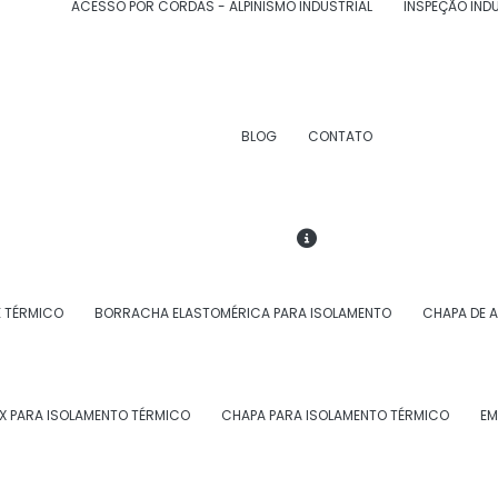
ACESSO POR CORDAS - ALPINISMO INDUSTRIAL
INSPEÇÃO IND
tenção industrial e isolamento térmico para sua
cedores industriais e oferecemos soluções completas
e água gelada rj
.
BLOG
CONTATO
ros, além de um excelente atendimento e preços
e descubra como podemos melhorar o desempenho e
TUBULAÇÃO DE ÁGUA GELADA RJ: O
E TÉRMICO
BORRACHA ELASTOMÉRICA PARA ISOLAMENTO
CHAPA DE 
 água gelada rj
consiste em uma camada de
X PARA ISOLAMENTO TÉRMICO
CHAPA PARA ISOLAMENTO TÉRMICO
EM
que transportam água gelada em sistemas de
e o ambiente e a água, mantendo a temperatura do