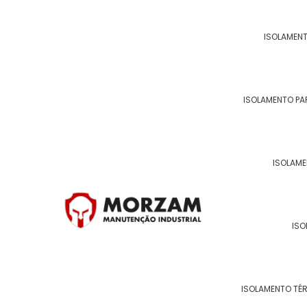
Com todas essas informações, fica claro que
gelada rj
é essencial para garantir a eficiê
ISOLAMENT
empresa.
E para ter os melhores resultados, conte 
industrial e
isolamento térmico para tubul
e solicite uma cotação!
ISOLAMENTO PA
Para saber mais sobre Isol
ISOLAME
água gelada rj
Ligue para
22 99268-0185
ou
clique aqui
e en
ISO
ISOLAMENTO TÉ