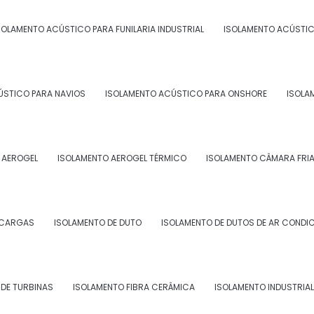
 comerciais e residenciais;
 laboratórios.
SOLAMENTO ACÚSTICO PARA FUNILARIA INDUSTRIAL
ISOLAMENTO ACÚSTIC
 ISOLAMENTO TÉRMICO PARA
 RJ
ÚSTICO PARA NAVIOS
ISOLAMENTO ACÚSTICO PARA ONSHORE
ISOLA
olamento térmico para tubulação de água gelada
es de uso, tais como:
 AEROGEL
ISOLAMENTO AEROGEL TÉRMICO
ISOLAMENTO CÂMARA FRI
isolamento térmico com frequência;
SCARGAS
ISOLAMENTO DE DUTO
ISOLAMENTO DE DUTOS DE AR CONDI
DE TURBINAS
ISOLAMENTO FIBRA CERÂMICA
ISOLAMENTO INDUSTRIAL