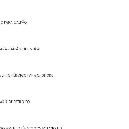
Isolamento térmico alumínio
Isolamento térmico alumínio corrugado
CO PARA GALPÃO
Isolamento térmico com lã de vidro
Isolamento térmico container preço
ARA GALPÃO INDUSTRIAL
Isolamento térmico de descargas
Isolamento térmico de dutos
MENTO TÉRMICO PARA ONSHORE
Isolamento térmico de dutos preço
Isolamento térmico de dutos valor
ARIA DE PETRÓLEO
Isolamento térmico de turbinas
e Isolamento térmico para
Isolamento térmico em fibra cerâmica
ISOLAMENTO TÉRMICO PARA TANQUES