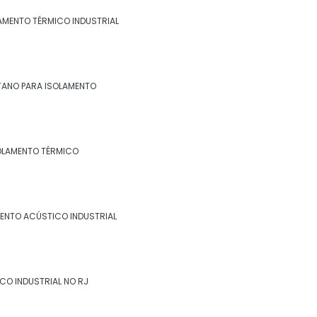
industrial no rj
LAMENTO TÉRMICO INDUSTRIAL
Espuma de poliuretano para isolamento
Espuma de poliuretano para isolamento
térmico
TANO PARA ISOLAMENTO
Fibra cerâmica isolamento térmico
Fornecedor de isolamento térmico
OLAMENTO TÉRMICO
industrial
Isolamento a frio
ENTO ACÚSTICO INDUSTRIAL
Isolamento acústico industrial
Isolamento acústico industrial no rio de
janeiro
CO INDUSTRIAL NO RJ
Isolamento acústico industrial no rj