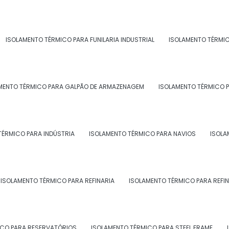
ISOLAMENTO TÉRMICO PARA FUNILARIA INDUSTRIAL
ISOLAMENTO TÉRMI
ÉRMICO INDUSTRIAL NO RJ
MENTO TÉRMICO PARA GALPÃO DE ARMAZENAGEM
ISOLAMENTO TÉRMICO P
TÉRMICO PARA INDÚSTRIA
ISOLAMENTO TÉRMICO PARA NAVIOS
ISOLA
ISOLAMENTO TÉRMICO PARA REFINARIA
ISOLAMENTO TÉRMICO PARA REFIN
iões do Brasil onde a Morzam atend
tubulação de água gelada rj:
ICO PARA RESERVATÓRIOS
ISOLAMENTO TÉRMICO PARA STEEL FRAME