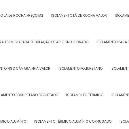
 o
isolamento térmico para tubulação de água
ncia e segurança dos sistemas de refrigeração em sua
O LÃ DE ROCHA PREÇO M2
ISOLAMENTO LÃ DE ROCHA VALOR
ISOLAME
com a Morzam, empresa especializada em manutenção
ação de água gelada rj
. Entre em contato conosco
RA TÉRMICO PARA TUBULAÇÃO DE AR CONDICIONADO
ISOLAMENTO PARA 
amento térmico para tubulação de
NTO PISO CÂMARA FRIA VALOR
ISOLAMENTO POLIURETANO
ISOLAMENT
tre em contato por email.
LAMENTO POLIURETANO PROJETADO
ISOLAMENTO TÉRMICO
ISOLAMEN
RMICO ALUMÍNIO
ISOLAMENTO TÉRMICO ALUMÍNIO CORRUGADO
ISOL