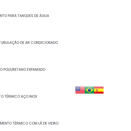
Isolamento de descargas
Isolamento de duto
NTO PARA TANQUES DE ÁGUA
Isolamento de dutos de ar condicionado
Isolamento de tanques
TUBULAÇÃO DE AR CONDICIONADO
Isolamento de turbinas
Isolamento fibra cerâmica
O POLIURETANO EXPANDIDO
Isolamento industrial
Isolamento lã de rocha
TO TÉRMICO AÇO INOX
Isolamento lã de rocha preço m2
Isolamento lã de rocha valor
AMENTO TÉRMICO COM LÃ DE VIDRO