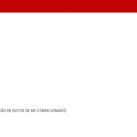
22) 99268-0185
contato@morzam.com.br
Solicite um orçamento
Informações
Aerogel isolante térmico
ÃO DE DUTOS DE AR CONDICIONADO)
Borracha elastomérica para isolamento
Chapa de alumínio para isolamento