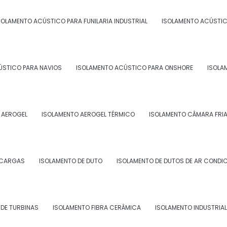
SOLAMENTO ACÚSTICO PARA FUNILARIA INDUSTRIAL
ISOLAMENTO ACÚSTIC
 ISOLAMENTO POLIURETANO
ÚSTICO PARA NAVIOS
ISOLAMENTO ACÚSTICO PARA ONSHORE
ISOLA
 isolamento em poliuretano expandido, algumas
 como:
 da superfície antes da aplicação do material;
 AEROGEL
ISOLAMENTO AEROGEL TÉRMICO
ISOLAMENTO CÂMARA FRI
da do local;
SCARGAS
ISOLAMENTO DE DUTO
ISOLAMENTO DE DUTOS DE AR CONDI
dicas;
qualidade e procedência garantida.
 satisfação dos seus clientes e oferece os
DE TURBINAS
ISOLAMENTO FIBRA CERÂMICA
ISOLAMENTO INDUSTRIAL
e termografia de aquecedores industriais e