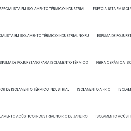
SPECIALISTA EM ISOLAMENTO TÉRMICO INDUSTRIAL
ESPECIALISTA EM ISO
, pois elimina a formação de qualquer tipo de juntas ou
atura através do isolamento.
CIALISTA EM ISOLAMENTO TÉRMICO INDUSTRIAL NO RJ
ESPUMA DE POLIURE
ETANO EXPANDIDO
plamente utilizado em diversos tipos de indústrias,
esistência. Algumas das principais aplicações incluem:
SPUMA DE POLIURETANO PARA ISOLAMENTO TÉRMICO
FIBRA CERÂMICA IS
OR DE ISOLAMENTO TÉRMICO INDUSTRIAL
ISOLAMENTO A FRIO
ISOLAM
igeradas;
LAMENTO ACÚSTICO INDUSTRIAL NO RIO DE JANEIRO
ISOLAMENTO ACÚSTI
 químicos e combustíveis;