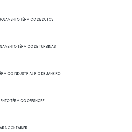
Isolamento para tanques de água
Isolamento para térmico para tubulação
SOLAMENTO TÉRMICO DE DUTOS
de ar condicionado
Isolamento para tubulação de ar
condicionado
OLAMENTO TÉRMICO DE TURBINAS
Isolamento piso câmara fria valor
Isolamento poliuretano
ÉRMICO INDUSTRIAL RIO DE JANEIRO
Isolamento poliuretano expandido
Isolamento poliuretano projetado
MENTO TÉRMICO OFFSHORE
Isolamento térmico
Isolamento térmico aço inox
PARA CONTAINER