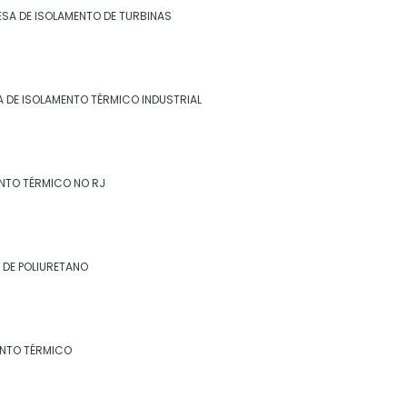
Empresa de isolamento térmico industrial
SA DE ISOLAMENTO DE TURBINAS
no rj
Empresa de isolamento térmico no rj
 DE ISOLAMENTO TÉRMICO INDUSTRIAL
Empresa de revestimento de lã de rocha
Empresa de revestimento de poliuretano
NTO TÉRMICO NO RJ
Empresa de revestimento fibra cerâmica
Empresa de revestimento térmico
 DE POLIURETANO
Empresa especialista em isolamento
térmico industrial
Especialista em isolamento térmico
ENTO TÉRMICO
industrial
Especialista em isolamento térmico