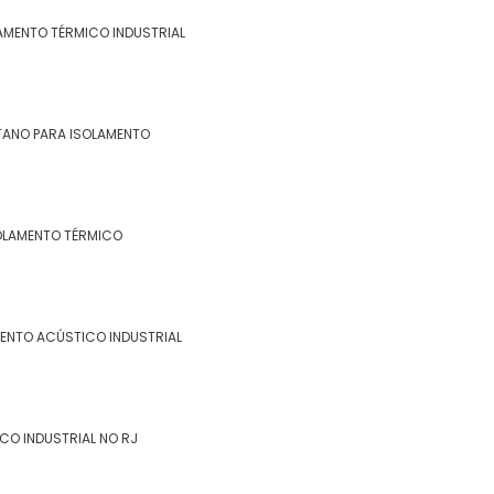
industrial no rj
LAMENTO TÉRMICO INDUSTRIAL
Espuma de poliuretano para isolamento
Espuma de poliuretano para isolamento
térmico
TANO PARA ISOLAMENTO
Fibra cerâmica isolamento térmico
Fornecedor de isolamento térmico
OLAMENTO TÉRMICO
industrial
Isolamento a frio
ENTO ACÚSTICO INDUSTRIAL
Isolamento acústico industrial
Isolamento acústico industrial no rio de
janeiro
CO INDUSTRIAL NO RJ
Isolamento acústico industrial no rj