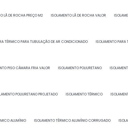
e garanta a eficiência e durabilidade do seu
O LÃ DE ROCHA PREÇO M2
ISOLAMENTO LÃ DE ROCHA VALOR
ISOLAME
amento poliuretano expandido
RA TÉRMICO PARA TUBULAÇÃO DE AR CONDICIONADO
ISOLAMENTO PARA 
tre em contato por email.
NTO PISO CÂMARA FRIA VALOR
ISOLAMENTO POLIURETANO
ISOLAMENT
LAMENTO POLIURETANO PROJETADO
ISOLAMENTO TÉRMICO
ISOLAMEN
RMICO ALUMÍNIO
ISOLAMENTO TÉRMICO ALUMÍNIO CORRUGADO
ISOL
IURETANO INJETADO PREÇO