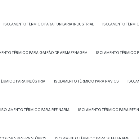
ISOLAMENTO TÉRMICO PARA FUNILARIA INDUSTRIAL
ISOLAMENTO TÉRMI
giões do Brasil onde a Morzam atend
expandido:
MENTO TÉRMICO PARA GALPÃO DE ARMAZENAGEM
ISOLAMENTO TÉRMICO P
BA
CE
GO e DF
AM
PA
AC
AL
AP
MA
MT
TÉRMICO PARA INDÚSTRIA
ISOLAMENTO TÉRMICO PARA NAVIOS
ISOLA
Campos dos
que de Caxias
Nova Iguaçu
Goytacazes
lta Redonda
Macaé
Magé
ISOLAMENTO TÉRMICO PARA REFINARIA
ISOLAMENTO TÉRMICO PARA REFIN
rra Mansa
Angra dos Reis
Mesquita
raruama
Resende
Itaguaí
ICO PARA RESERVATÓRIOS
ISOLAMENTO TÉRMICO PARA STEEL FRAME