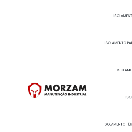
isolamento térmico.
Entre em contato conosco, faça uma cotação 
ISOLAMENT
isolamento em poliuretano expandido.
Para saber mais sobre Isol
ISOLAMENTO PA
Ligue para
22 99268-0185
ou
clique aqui
e en
ISOLAME
Páginas relacionadas
ISO
ISOLAMENTO TÉ
ISOLAMENTO TÉRMICO POL