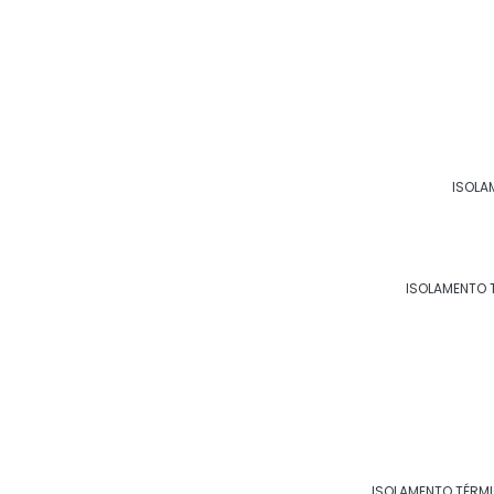
Principais cidades e re
ISOLA
RJ
MG
ES
SP
PR
SC
RS
PE
ISOLAMENTO 
Rio de Janeiro
São Gonçalo
Du
São João de Meriti
Petrópolis
Vo
Maricá
Nova Friburgo
Ba
Nilópolis
Queimados
A
ISOLAMENTO TÉRM