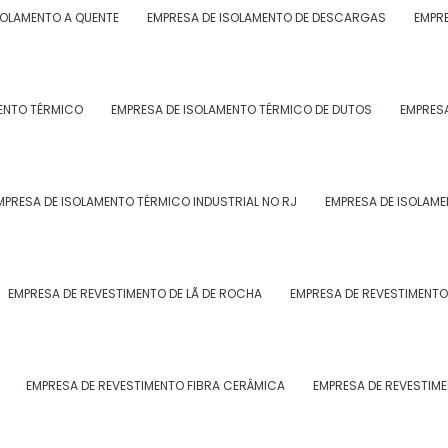
SOLAMENTO A QUENTE
EMPRESA DE ISOLAMENTO DE DESCARGAS
EMPRE
e bactérias. Além disso, possui resistência ao fogo, o
mbientes;
 em diferentes tipos de superfície;
ENTO TÉRMICO
EMPRESA DE ISOLAMENTO TÉRMICO DE DUTOS
EMPRESA
es.
MPRESA DE ISOLAMENTO TÉRMICO INDUSTRIAL NO RJ
EMPRESA DE ISOLAME
O ISOLAMENTO POLIURETANO
EMPRESA DE REVESTIMENTO DE LÃ DE ROCHA
EMPRESA DE REVESTIMENTO
 material isolante térmico feito a partir da reação
 isocianato.
az com que o material se expanda e crie uma estrutura
EMPRESA DE REVESTIMENTO FIBRA CERÂMICA
EMPRESA DE REVESTIM
solantes.
ós a expansão, se solidifica formando uma camada