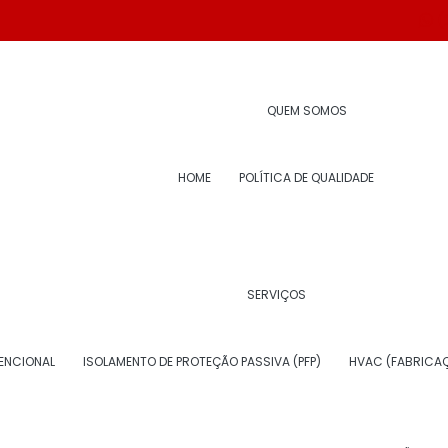
(
etano expandido
QUEM SOMOS
HOME
POLÍTICA DE QUALIDADE
SERVIÇOS
O PARA ISOLAMENTO POLIURETANO
ENCIONAL
ISOLAMENTO DE PROTEÇÃO PASSIVA (PFP)
HVAC (FABRICAÇ