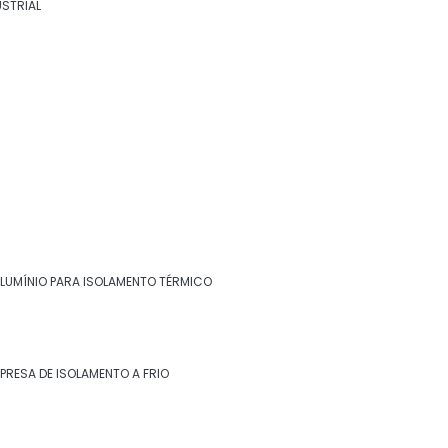
USTRIAL
térmico
Chapa inox para isolamento térmico
Chapa para isolamento térmico
Empresa de isolamento a frio
Empresa de isolamento a quente
Empresa de isolamento de descargas
Empresa de isolamento de turbinas
ALUMÍNIO PARA ISOLAMENTO TÉRMICO
Entre em contato
Empresa de isolamento térmico
(22) 99268-0185
Empresa de isolamento térmico de dutos
PRESA DE ISOLAMENTO A FRIO
Empresa de isolamento térmico industrial