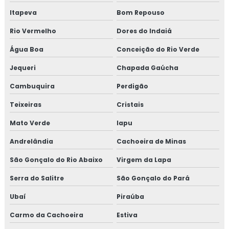
Itapeva
Bom Repouso
Rio Vermelho
Dores do Indaiá
Água Boa
Conceição do Rio Verde
Jequeri
Chapada Gaúcha
Cambuquira
Perdigão
Teixeiras
Cristais
Mato Verde
Iapu
Andrelândia
Cachoeira de Minas
São Gonçalo do Rio Abaixo
Virgem da Lapa
Serra do Salitre
São Gonçalo do Pará
Ubaí
Piraúba
Carmo da Cachoeira
Estiva