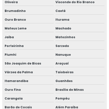
Oliveira
Visconde do Rio Branco
Jaquetas térmica para turbina
Brumadinho
Caeté
Jaquetas térmicas isolantes
Ouro Branco
Iturama
Projeto de isolamento térmico
Mateus Leme
Machado
Proteção passiva
Jaíba
Matozinhos
Porteirinha
Sarzedo
Proteção passiva contra fogo
Piumhi
Nanuque
Proteção passiva contra incêndio
São Joaquim de Bicas
Araçuaí
Proteção passiva de cabos
Várzea da Palma
Taiobeiras
Proteção passiva estrutura metálica
Itamarandiba
Guanhães
Ouro Fino
Brasília de Minas
Proteção passiva para cabos elétricos
Carangola
Pompéu
Proteção passiva pfp
Barão de Cocais
Além Paraíba