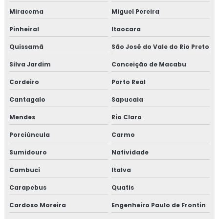
Isolamento para tubulação de ar condicionado
Miracema
Miguel Pereira
Isolamento piso câmara fria valor
Pinheiral
Itaocara
Isolamento poliuretano
Quissamã
São José do Vale do Rio Preto
Silva Jardim
Conceição de Macabu
Isolamento poliuretano expandido
Cordeiro
Porto Real
Isolamento poliuretano projetado
Cantagalo
Sapucaia
Isolamento térmico
Mendes
Rio Claro
Isolamento térmico aço inox
Porciúncula
Carmo
Sumidouro
Natividade
Isolamento térmico alumínio
Cambuci
Italva
Isolamento térmico alumínio corrugado
Carapebus
Quatis
Isolamento térmico com lã de vidro
Cardoso Moreira
Engenheiro Paulo de Frontin