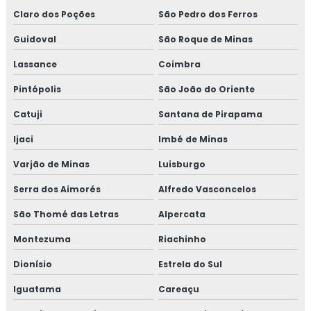
Claro dos Poções
São Pedro dos Ferros
Guidoval
São Roque de Minas
Lassance
Coimbra
Pintópolis
São João do Oriente
Catuji
Santana de Pirapama
Ijaci
Imbé de Minas
Varjão de Minas
Luisburgo
Serra dos Aimorés
Alfredo Vasconcelos
São Thomé das Letras
Alpercata
Montezuma
Riachinho
Dionísio
Estrela do Sul
Iguatama
Careaçu