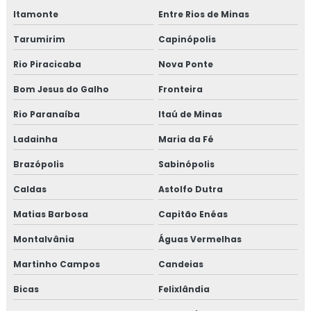
Itamonte
Entre Rios de Minas
Tarumirim
Capinópolis
Rio Piracicaba
Nova Ponte
Bom Jesus do Galho
Fronteira
Rio Paranaíba
Itaú de Minas
Ladainha
Maria da Fé
Brazópolis
Sabinópolis
Caldas
Astolfo Dutra
Matias Barbosa
Capitão Enéas
Montalvânia
Águas Vermelhas
Martinho Campos
Candeias
Bicas
Felixlândia