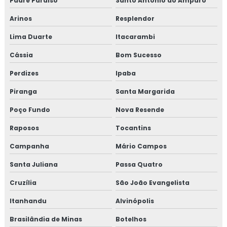
Padre Paraíso
Santo Antônio do Amparo
Arinos
Resplendor
Lima Duarte
Itacarambi
Cássia
Bom Sucesso
Perdizes
Ipaba
Piranga
Santa Margarida
Poço Fundo
Nova Resende
Raposos
Tocantins
Campanha
Mário Campos
Santa Juliana
Passa Quatro
Cruzília
São João Evangelista
Itanhandu
Alvinópolis
Brasilândia de Minas
Botelhos