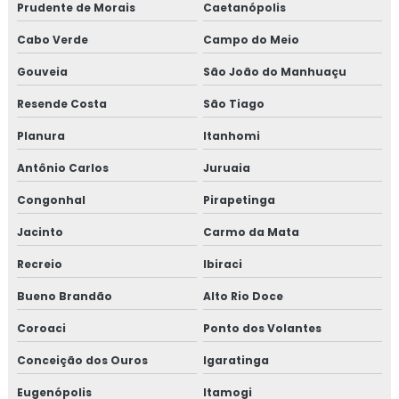
Prudente de Morais
Caetanópolis
Cabo Verde
Campo do Meio
Gouveia
São João do Manhuaçu
Resende Costa
São Tiago
Planura
Itanhomi
Antônio Carlos
Juruaia
Congonhal
Pirapetinga
Jacinto
Carmo da Mata
Recreio
Ibiraci
Bueno Brandão
Alto Rio Doce
Coroaci
Ponto dos Volantes
Conceição dos Ouros
Igaratinga
Eugenópolis
Itamogi