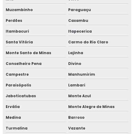
Muzambinho
Paraguaçu
Perdões
Caxambu
Itambacuri
Itapecerica
Santa Vitória
Carmo do Rio Claro
Monte Santo de Minas
Lajinha
Conselheiro Pena
Divino
Campestre
Manhumirim
Paraisópolis
Lambari
Jaboticatubas
Monte Azul
Ervália
Monte Alegre de Minas
Medina
Barroso
Turmalina
Vazante