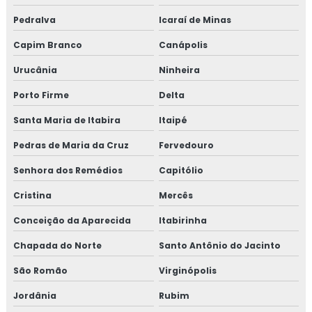
Pedralva
Icaraí de Minas
Capim Branco
Canápolis
Urucânia
Ninheira
Porto Firme
Delta
Santa Maria de Itabira
Itaipé
Pedras de Maria da Cruz
Fervedouro
Senhora dos Remédios
Capitólio
Cristina
Mercês
Conceição da Aparecida
Itabirinha
Chapada do Norte
Santo Antônio do Jacinto
São Romão
Virginópolis
Jordânia
Rubim