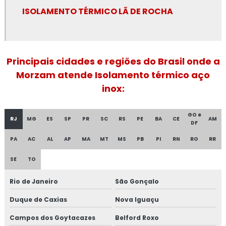
Espuma de poliuretano para isolamento
ISOLAMENTO TÉRMICO LÃ DE ROCHA
Espuma de poliuretano para isolamento térmico
Fibra cerâmica isolamento térmico
Principais cidades e regiões do Brasil onde a
Morzam atende Isolamento térmico aço
Fornecedor de isolamento térmico industrial
inox:
Isolamento a frio
GO e
RJ
MG
ES
SP
PR
SC
RS
PE
BA
CE
AM
Isolamento acústico industrial
DF
PA
AC
AL
AP
MA
MT
MS
PB
PI
RN
RO
RR
Isolamento acústico industrial no rio de janeiro
SE
TO
Isolamento acústico industrial no rj
Rio de Janeiro
São Gonçalo
Isolamento acústico para funilaria industrial
Duque de Caxias
Nova Iguaçu
Isolamento acústico para indústrias
Campos dos Goytacazes
Belford Roxo