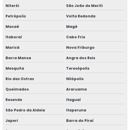
Niterói
São João de Meriti
Isolamento acústico para navios
Petrópolis
Volta Redonda
Isolamento acústico para onshore
Macaé
Magé
Isolamento acústico para refinarias
Itaboraí
Cabo Frio
Isolamento aerogel
Maricá
Nova Friburgo
Barra Mansa
Angra dos Reis
Isolamento aerogel térmico
Mesquita
Teresópolis
Isolamento câmara fria
Rio das Ostras
Nilópolis
Isolamento de caldeira
Queimados
Araruama
Isolamento de descargas
Resende
Itaguaí
São Pedro da Aldeia
Itaperuna
Isolamento de duto
Japeri
Barra do Piraí
Isolamento de dutos de ar condicionado