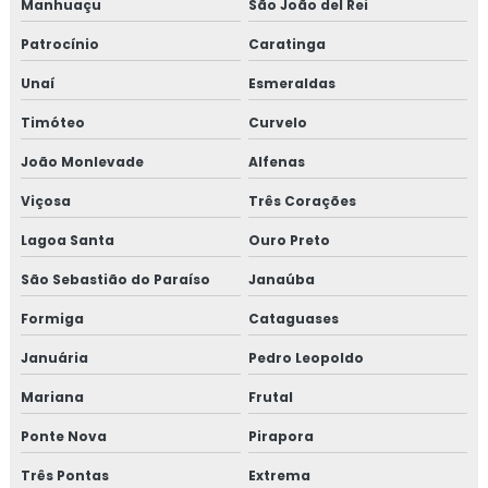
Manhuaçu
São João del Rei
Isolamento térmico para onshore
Patrocínio
Caratinga
Isolamento térmico para refinaria
Unaí
Esmeraldas
Isolamento térmico para refinaria de petróleo
Timóteo
Curvelo
Isolamento térmico para reservatórios
João Monlevade
Alfenas
Viçosa
Três Corações
Isolamento térmico para steel frame
Lagoa Santa
Ouro Preto
Isolamento térmico para tanques
São Sebastião do Paraíso
Janaúba
Isolamento térmico para tubulação
Formiga
Cataguases
Isolamento térmico para tubulação de água gelada
Januária
Pedro Leopoldo
Mariana
Frutal
Isolamento térmico para tubulação de água gelada rj
Ponte Nova
Pirapora
Isolamento térmico para tubulação de água quente
Três Pontas
Extrema