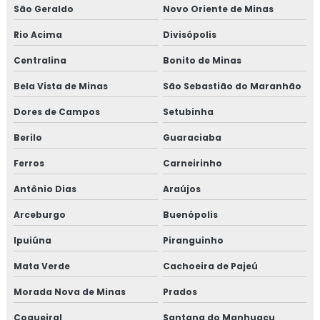
São Geraldo
Novo Oriente de Minas
Rio Acima
Divisópolis
Centralina
Bonito de Minas
Bela Vista de Minas
São Sebastião do Maranhão
Dores de Campos
Setubinha
Berilo
Guaraciaba
Ferros
Carneirinho
Antônio Dias
Araújos
Arceburgo
Buenópolis
Ipuiúna
Piranguinho
Mata Verde
Cachoeira de Pajeú
Morada Nova de Minas
Prados
Coqueiral
Santana do Manhuaçu