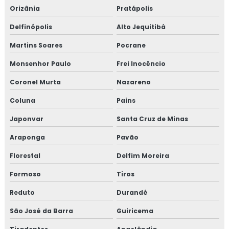
Orizânia
Pratápolis
Delfinópolis
Alto Jequitibá
Martins Soares
Pocrane
Monsenhor Paulo
Frei Inocêncio
Coronel Murta
Nazareno
Coluna
Pains
Japonvar
Santa Cruz de Minas
Araponga
Pavão
Florestal
Delfim Moreira
Formoso
Tiros
Reduto
Durandé
São José da Barra
Guiricema