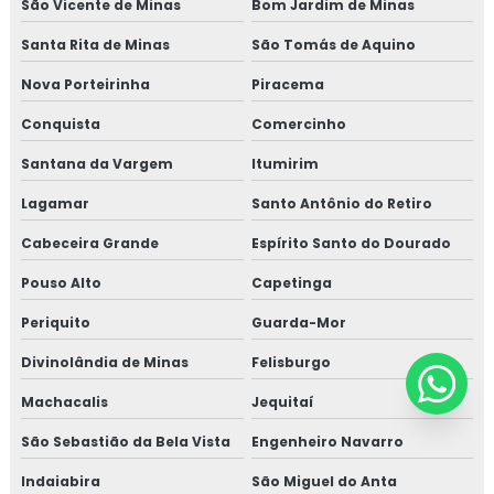
São Vicente de Minas
Bom Jardim de Minas
Santa Rita de Minas
São Tomás de Aquino
Nova Porteirinha
Piracema
Conquista
Comercinho
Santana da Vargem
Itumirim
Lagamar
Santo Antônio do Retiro
Cabeceira Grande
Espírito Santo do Dourado
Pouso Alto
Capetinga
Periquito
Guarda-Mor
Divinolândia de Minas
Felisburgo
Machacalis
Jequitaí
São Sebastião da Bela Vista
Engenheiro Navarro
Indaiabira
São Miguel do Anta