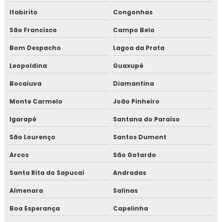
Isolamento térmico para tubulação de cobre
Itabirito
Congonhas
Isolamento térmico para tubulação de vapor
São Francisco
Campo Belo
Bom Despacho
Lagoa da Prata
Isolamento térmico poliuretano
Leopoldina
Guaxupé
Isolamento térmico poliuretano injetado
Bocaiuva
Diamantina
Isolamento térmico poliuretano injetado preço
Monte Carmelo
João Pinheiro
Isolamento térmico preço
Igarapé
Santana do Paraíso
São Lourenço
Santos Dumont
Isolamento térmico tubo de água quente
Arcos
São Gotardo
Isolamento térmico tubulação industrial
Santa Rita do Sapucaí
Andradas
Janela de inspeção termográfica
Almenara
Salinas
Jaquetas para turbina
Boa Esperança
Capelinha