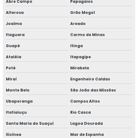
Abre Campo
Papagaios
Alterosa
Grão Mogol
Joaíma
Areado
Itaguara
Carmo de Minas
Guapé
Itinga
Ataléia
Itapagipe
Poté
Mirabela
Miraí
Engenheiro Caldas
Monte Belo
São João das Missões
Ubaporanga
Campos Altos
Itatiaiuçu
Rio Casca
Santa Maria do Suaçuí
Lagoa Dourada
Ilicínea
Mar de Espanha