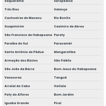
Saquarema
Seropédica
Isolamento de tanques
Três Rios
Valença
Isolamento de turbinas
Cachoeiras de Macacu
Rio Bonito
Guapimirim
Casimiro de Abreu
Isolamento fibra cerâmica
São Francisco de Itabapoana
Paraty
Isolamento industrial
Paraíba do Sul
Paracambi
Isolamento lã de rocha
Santo Antônio de Pádua
Mangaratiba
Isolamento lã de rocha preço m2
Armação dos Búzios
São Fidélis
São João da Barra
Bom Jesus do Itabapoana
Isolamento lã de rocha valor
Vassouras
Tanguá
Isolamento para tanques de água
Arraial do Cabo
Itatiaia
Isolamento para térmico para tubulação de ar
Paty do Alferes
Bom Jardim
condicionado
Iguaba Grande
Piraí