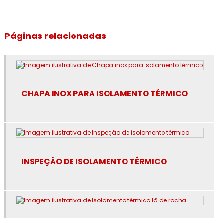
Empresa de isolamento térmico industrial
Empresa de isolamento térmico industrial no rj
Páginas relacionadas
Empresa de isolamento térmico no rj
Empresa de revestimento de lã de rocha
CHAPA INOX PARA ISOLAMENTO TÉRMICO
Empresa de revestimento de poliuretano
Empresa de revestimento fibra cerâmica
Empresa de revestimento térmico
INSPEÇÃO DE ISOLAMENTO TÉRMICO
Empresa especialista em isolamento térmico industrial
Especialista em isolamento térmico industrial
Especialista em isolamento térmico industrial no rj