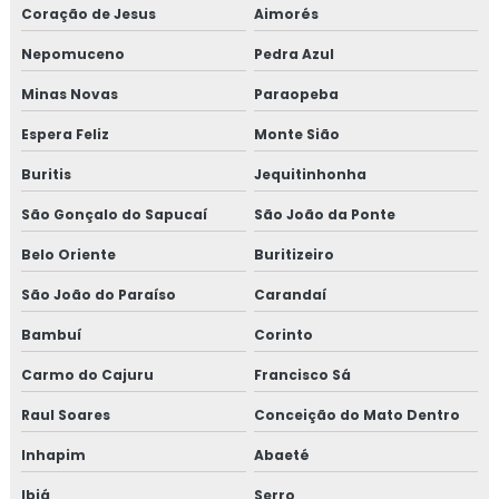
Coração de Jesus
Aimorés
Isolamento térmico lã de rocha
Nepomuceno
Pedra Azul
Empresas de inspeção de pintura
Minas Novas
Paraopeba
Inspeção de isolamento térmico
Espera Feliz
Monte Sião
Inspeção de pintura
Buritis
Jequitinhonha
São Gonçalo do Sapucaí
São João da Ponte
Inspeção de pintura industrial
Belo Oriente
Buritizeiro
São João do Paraíso
Carandaí
Bambuí
Corinto
Carmo do Cajuru
Francisco Sá
Raul Soares
Conceição do Mato Dentro
Inhapim
Abaeté
Ibiá
Serro