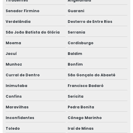
Tiradentes
Angelândia
Senador Firmino
Guarani
Verdelândia
Desterro de Entre Rios
São João Batista do Glória
Serrania
Moema
Cordisburgo
Jacuí
Baldim
Munhoz
Bonfim
Curral de Dentro
São Gonçalo do Abaeté
Inimutaba
Francisco Badaró
Confins
Sericita
Maravilhas
Pedra Bonita
Inconfidentes
Cônego Marinho
Toledo
Iraí de Minas