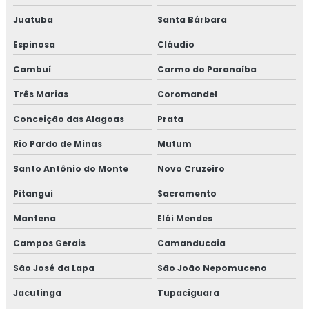
Revestimento fibra cerâmica
Juatuba
Santa Bárbara
Revestimento térmico
Espinosa
Cláudio
Cambuí
Carmo do Paranaíba
Revestimento térmico industrial
Três Marias
Coromandel
Revestimento térmico para container
Conceição das Alagoas
Prata
Revestimento térmico tubulação
Rio Pardo de Minas
Mutum
Serviço de isolamento térmico
Santo Antônio do Monte
Novo Cruzeiro
Pitangui
Sacramento
Serviço de isolamento térmico de dutos
Mantena
Elói Mendes
Serviço de isolamento térmico industrial
Campos Gerais
Camanducaia
Serviço de isolamento térmico industrial no rj
São José da Lapa
São João Nepomuceno
Valor isolamento lã de rocha
Jacutinga
Tupaciguara