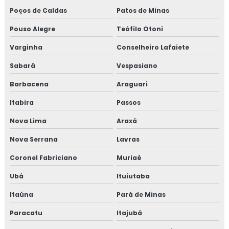
Isolamento térmico interno
Poços de Caldas
Patos de Minas
Isolamento térmico offshore
Pouso Alegre
Teófilo Otoni
Varginha
Conselheiro Lafaiete
Isolamento térmico offshore petrolífero
Sabará
Vespasiano
Isolamento térmico para container
Barbacena
Araguari
Isolamento térmico para funilaria industrial
Itabira
Passos
Isolamento térmico para galpão
Nova Lima
Araxá
Nova Serrana
Lavras
Isolamento térmico para galpão de armazenagem
Coronel Fabriciano
Muriaé
Isolamento térmico para galpão industrial
Ubá
Ituiutaba
Isolamento térmico para indústria
Itaúna
Pará de Minas
Isolamento térmico para navios
Paracatu
Itajubá