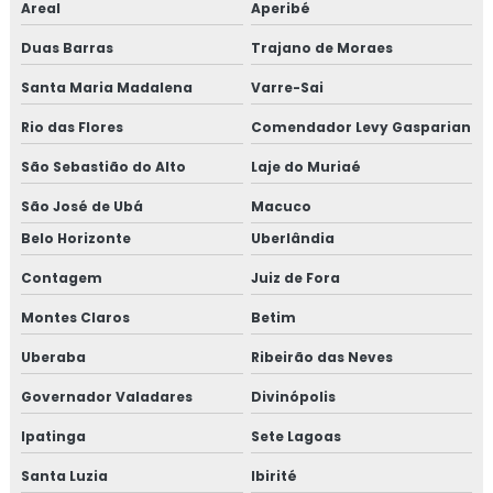
Isolamento térmico container preço
Areal
Aperibé
Duas Barras
Trajano de Moraes
Isolamento térmico de descargas
Santa Maria Madalena
Varre-Sai
Isolamento térmico de dutos
Rio das Flores
Comendador Levy Gasparian
Isolamento térmico de dutos preço
São Sebastião do Alto
Laje do Muriaé
Isolamento térmico de dutos valor
São José de Ubá
Macuco
Belo Horizonte
Uberlândia
Isolamento térmico de turbinas
Contagem
Juiz de Fora
Isolamento térmico em fibra cerâmica
Montes Claros
Betim
Isolamento térmico frio
Uberaba
Ribeirão das Neves
Governador Valadares
Divinópolis
Isolamento térmico industrial rio de janeiro
Ipatinga
Sete Lagoas
Isolamento térmico industrial rj
Santa Luzia
Ibirité