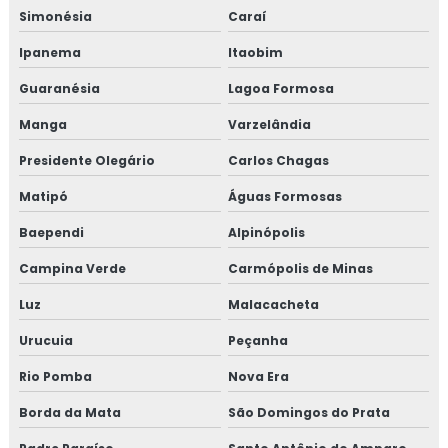
Simonésia
Caraí
Ipanema
Itaobim
Guaranésia
Lagoa Formosa
Manga
Varzelândia
Presidente Olegário
Carlos Chagas
Matipó
Águas Formosas
Baependi
Alpinópolis
Campina Verde
Carmópolis de Minas
Luz
Malacacheta
Urucuia
Peçanha
Rio Pomba
Nova Era
Borda da Mata
São Domingos do Prata