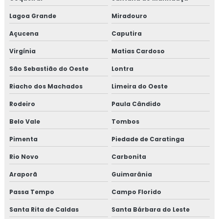
Lagoa Grande
Miradouro
Açucena
Caputira
Virgínia
Matias Cardoso
São Sebastião do Oeste
Lontra
Riacho dos Machados
Limeira do Oeste
Rodeiro
Paula Cândido
Belo Vale
Tombos
Pimenta
Piedade de Caratinga
Rio Novo
Carbonita
Araporã
Guimarânia
Passa Tempo
Campo Florido
Santa Rita de Caldas
Santa Bárbara do Leste