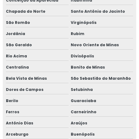
Conceição da Aparecida
Itabirinha
Chapada do Norte
Santo Antônio do Jacinto
São Romão
Virginópolis
Jordânia
Rubim
São Geraldo
Novo Oriente de Minas
Rio Acima
Divisópolis
Centralina
Bonito de Minas
Bela Vista de Minas
São Sebastião do Maranhão
Dores de Campos
Setubinha
Berilo
Guaraciaba
Ferros
Carneirinho
Antônio Dias
Araújos
Arceburgo
Buenópolis