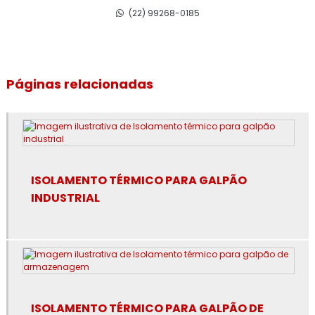
Empresa de isolamento térmico de dutos
(22) 99268-0185
Empresa de isolamento térmico industrial
Empresa de isolamento térmico industrial no rj
Páginas relacionadas
Empresa de isolamento térmico no rj
Empresa de revestimento de lã de rocha
Empresa de revestimento de poliuretano
ISOLAMENTO TÉRMICO PARA GALPÃO
INDUSTRIAL
Empresa de revestimento fibra cerâmica
Empresa de revestimento térmico
Empresa especialista em isolamento térmico industrial
Especialista em isolamento térmico industrial
ISOLAMENTO TÉRMICO PARA GALPÃO DE