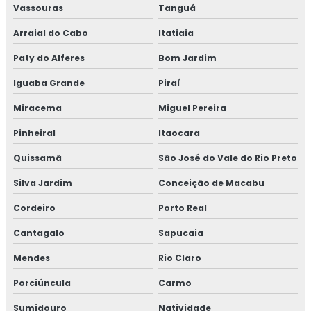
condicionado
Vassouras
Tanguá
Isolamento para tubulação de ar condicionado
Arraial do Cabo
Itatiaia
Paty do Alferes
Bom Jardim
Isolamento piso câmara fria valor
Iguaba Grande
Piraí
Isolamento poliuretano
Miracema
Miguel Pereira
Isolamento poliuretano expandido
Pinheiral
Itaocara
Isolamento poliuretano projetado
Quissamã
São José do Vale do Rio Preto
Silva Jardim
Conceição de Macabu
Isolamento térmico
Cordeiro
Porto Real
Isolamento térmico aço inox
Cantagalo
Sapucaia
Isolamento térmico alumínio
Mendes
Rio Claro
Isolamento térmico alumínio corrugado
Porciúncula
Carmo
Sumidouro
Natividade