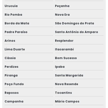
Urucuia
Peçanha
Rio Pomba
Nova Era
Borda da Mata
São Domingos do Prata
Padre Paraíso
Santo Antônio do Amparo
Arinos
Resplendor
Lima Duarte
Itacarambi
Cássia
Bom Sucesso
Perdizes
Ipaba
Piranga
Santa Margarida
Poço Fundo
Nova Resende
Raposos
Tocantins
Campanha
Mário Campos