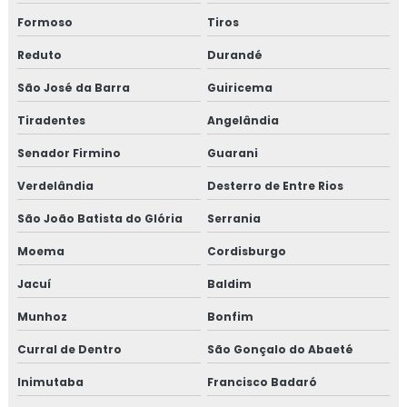
Formoso
Tiros
Reduto
Durandé
São José da Barra
Guiricema
Tiradentes
Angelândia
Senador Firmino
Guarani
Verdelândia
Desterro de Entre Rios
São João Batista do Glória
Serrania
Moema
Cordisburgo
Jacuí
Baldim
Munhoz
Bonfim
Curral de Dentro
São Gonçalo do Abaeté
Inimutaba
Francisco Badaró