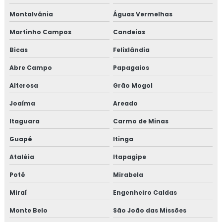
Montalvânia
Águas Vermelhas
Martinho Campos
Candeias
Bicas
Felixlândia
Abre Campo
Papagaios
Alterosa
Grão Mogol
Joaíma
Areado
Itaguara
Carmo de Minas
Guapé
Itinga
Ataléia
Itapagipe
Poté
Mirabela
Miraí
Engenheiro Caldas
Monte Belo
São João das Missões