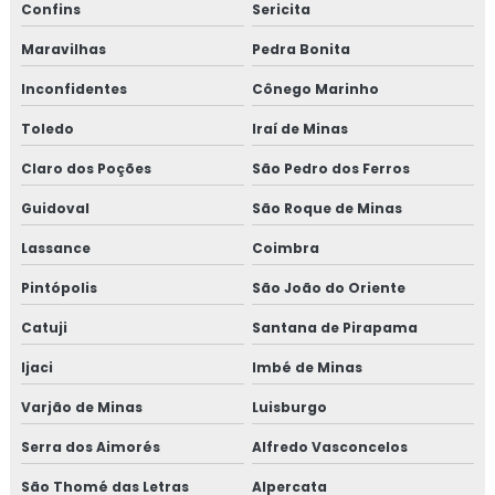
Confins
Sericita
Maravilhas
Pedra Bonita
Inconfidentes
Cônego Marinho
Toledo
Iraí de Minas
Claro dos Poções
São Pedro dos Ferros
Guidoval
São Roque de Minas
Lassance
Coimbra
Pintópolis
São João do Oriente
Catuji
Santana de Pirapama
Ijaci
Imbé de Minas
Varjão de Minas
Luisburgo
Serra dos Aimorés
Alfredo Vasconcelos
São Thomé das Letras
Alpercata