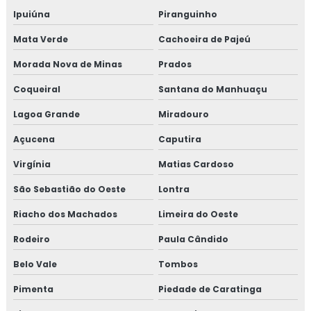
Ipuiúna
Piranguinho
Mata Verde
Cachoeira de Pajeú
Morada Nova de Minas
Prados
Coqueiral
Santana do Manhuaçu
Lagoa Grande
Miradouro
Açucena
Caputira
Virgínia
Matias Cardoso
São Sebastião do Oeste
Lontra
Riacho dos Machados
Limeira do Oeste
Rodeiro
Paula Cândido
Belo Vale
Tombos
Pimenta
Piedade de Caratinga