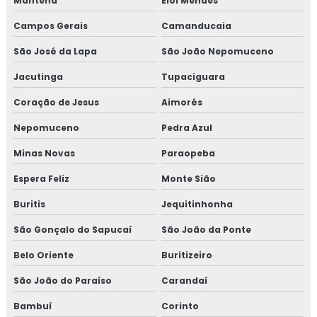
Mantena
Elói Mendes
Valor isolamento lã de rocha
Campos Gerais
Camanducaia
Isolamento térmico lã de rocha
São José da Lapa
São João Nepomuceno
Empresas de inspeção de pintura
Jacutinga
Tupaciguara
Coração de Jesus
Aimorés
Inspeção de isolamento térmico
Nepomuceno
Pedra Azul
Inspeção de pintura
Minas Novas
Paraopeba
Inspeção de pintura industrial
Espera Feliz
Monte Sião
Buritis
Jequitinhonha
São Gonçalo do Sapucaí
São João da Ponte
Belo Oriente
Buritizeiro
São João do Paraíso
Carandaí
Bambuí
Corinto