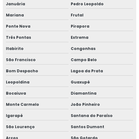
Isolamento térmico para tubulação de água quente
Januária
Pedro Leopoldo
Mariana
Frutal
Isolamento térmico para tubulação de cobre
Ponte Nova
Pirapora
Isolamento térmico para tubulação de vapor
Três Pontas
Extrema
Isolamento térmico poliuretano
Itabirito
Congonhas
Isolamento térmico poliuretano injetado
São Francisco
Campo Belo
Bom Despacho
Lagoa da Prata
Isolamento térmico poliuretano injetado preço
Leopoldina
Guaxupé
Isolamento térmico preço
Bocaiuva
Diamantina
Isolamento térmico tubo de água quente
Monte Carmelo
João Pinheiro
Isolamento térmico tubulação industrial
Igarapé
Santana do Paraíso
São Lourenço
Santos Dumont
Janela de inspeção termográfica
Arcos
São Gotardo