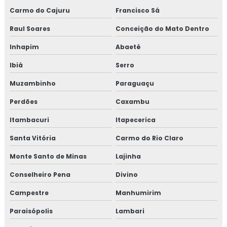
Carmo do Cajuru
Francisco Sá
Raul Soares
Conceição do Mato Dentro
Inhapim
Abaeté
Ibiá
Serro
Muzambinho
Paraguaçu
Perdões
Caxambu
Itambacuri
Itapecerica
Santa Vitória
Carmo do Rio Claro
Monte Santo de Minas
Lajinha
Conselheiro Pena
Divino
Campestre
Manhumirim
Paraisópolis
Lambari