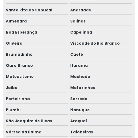
Jaquetas para turbina
Santa Rita do Sapucaí
Andradas
Jaquetas térmica para turbina
Almenara
Salinas
Jaquetas térmicas isolantes
Boa Esperança
Capelinha
Oliveira
Visconde do Rio Branco
Projeto de isolamento térmico
Brumadinho
Caeté
Proteção passiva
Ouro Branco
Iturama
Proteção passiva contra fogo
Mateus Leme
Machado
Proteção passiva contra incêndio
Jaíba
Matozinhos
Porteirinha
Sarzedo
Proteção passiva de cabos
Piumhi
Nanuque
Proteção passiva estrutura metálica
São Joaquim de Bicas
Araçuaí
Proteção passiva para cabos elétricos
Várzea da Palma
Taiobeiras