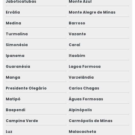
Jaboticatubas
Monte Azul
Ervália
Monte Alegre de Minas
Medina
Barroso
Turmalina
Vazante
Simonésia
Caraí
Ipanema
Itaobim
Guaranésia
Lagoa Formosa
Manga
Varzelândia
Presidente Olegário
Carlos Chagas
Matipó
Águas Formosas
Baependi
Alpinópolis
Campina Verde
Carmópolis de Minas
Luz
Malacacheta