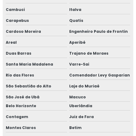
Isolamento térmico com lã de vidro
Cambuci
Italva
Isolamento térmico container preço
Carapebus
Quatis
Isolamento térmico de descargas
Cardoso Moreira
Engenheiro Paulo de Frontin
Isolamento térmico de dutos
Areal
Aperibé
Duas Barras
Trajano de Moraes
Isolamento térmico de dutos preço
Santa Maria Madalena
Varre-Sai
Isolamento térmico de dutos valor
Rio das Flores
Comendador Levy Gasparian
Isolamento térmico de turbinas
São Sebastião do Alto
Laje do Muriaé
Isolamento térmico em fibra cerâmica
São José de Ubá
Macuco
Belo Horizonte
Uberlândia
Isolamento térmico frio
Contagem
Juiz de Fora
Isolamento térmico industrial rio de janeiro
Montes Claros
Betim