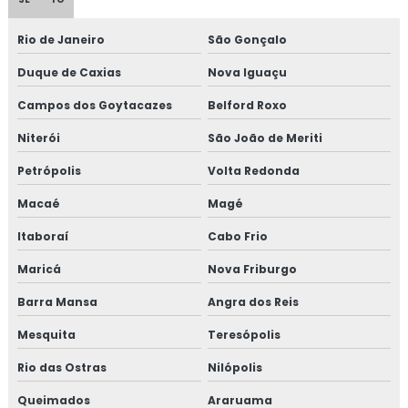
Isolamento acústico para indústrias
Rio de Janeiro
São Gonçalo
Isolamento acústico para navios
Duque de Caxias
Nova Iguaçu
Isolamento acústico para onshore
Campos dos Goytacazes
Belford Roxo
Niterói
São João de Meriti
Isolamento acústico para refinarias
Petrópolis
Volta Redonda
Isolamento aerogel
Macaé
Magé
Isolamento aerogel térmico
Itaboraí
Cabo Frio
Isolamento câmara fria
Maricá
Nova Friburgo
Barra Mansa
Angra dos Reis
Isolamento de caldeira
Mesquita
Teresópolis
Isolamento de descargas
Rio das Ostras
Nilópolis
Isolamento de duto
Queimados
Araruama