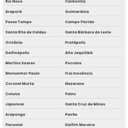
Rio Novo
Carbonita
Araporã
Guimarânia
Passa Tempo
Campo Florido
Santa Rita de Caldas
Santa Bárbara do Leste
Orizânia
Pratápolis
Delfinópolis
Alto Jequitibá
Martins Soares
Pocrane
Monsenhor Paulo
Frei Inocêncio
Coronel Murta
Nazareno
Coluna
Pains
Japonvar
Santa Cruz de Minas
Araponga
Pavão
Florestal
Delfim Moreira