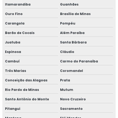
Proteção passiva pfp
Itamarandiba
Guanhães
Ouro Fino
Brasília de Minas
Revestimento fibra cerâmica
Carangola
Pompéu
Revestimento térmico
Barão de Cocais
Além Paraíba
Revestimento térmico industrial
Juatuba
Santa Bárbara
Revestimento térmico para container
Espinosa
Cláudio
Cambuí
Carmo do Paranaíba
Revestimento térmico tubulação
Três Marias
Coromandel
Serviço de isolamento térmico
Conceição das Alagoas
Prata
Serviço de isolamento térmico de dutos
Rio Pardo de Minas
Mutum
Serviço de isolamento térmico industrial
Santo Antônio do Monte
Novo Cruzeiro
Pitangui
Sacramento
Serviço de isolamento térmico industrial no rj