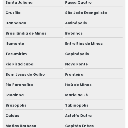
Santa Juliana
Passa Quatro
Cruzília
São João Evangelista
Itanhandu
Alvinópolis
Brasilândia de Minas
Botelhos
Itamonte
Entre Rios de Minas
Tarumirim
Capinópolis
Rio Piracicaba
Nova Ponte
Bom Jesus do Galho
Fronteira
Rio Paranaíba
Itaú de Minas
Ladainha
Maria da Fé
Brazópolis
Sabinópolis
Caldas
Astolfo Dutra
Matias Barbosa
Capitão Enéas