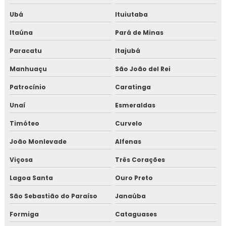
Isolamento térmico para navios
Ubá
Ituiutaba
Isolamento térmico para onshore
Itaúna
Pará de Minas
Isolamento térmico para refinaria
Paracatu
Itajubá
Manhuaçu
São João del Rei
Isolamento térmico para refinaria de petróleo
Patrocínio
Caratinga
Isolamento térmico para reservatórios
Unaí
Esmeraldas
Isolamento térmico para steel frame
Timóteo
Curvelo
Isolamento térmico para tanques
João Monlevade
Alfenas
Viçosa
Três Corações
Isolamento térmico para tubulação
Lagoa Santa
Ouro Preto
Isolamento térmico para tubulação de água gelada
São Sebastião do Paraíso
Janaúba
Isolamento térmico para tubulação de água gelada rj
Formiga
Cataguases