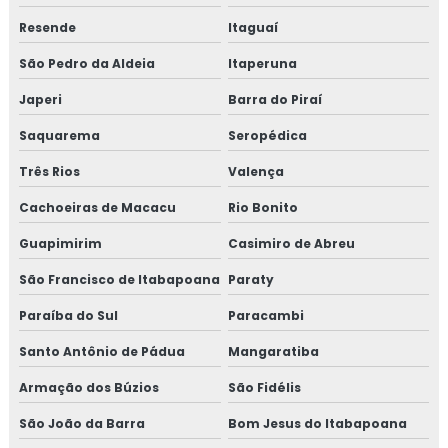
Isolamento de dutos de ar condicionado
Resende
Itaguaí
São Pedro da Aldeia
Itaperuna
Isolamento de tanques
Japeri
Barra do Piraí
Isolamento de turbinas
Saquarema
Seropédica
Isolamento fibra cerâmica
Três Rios
Valença
Isolamento industrial
Cachoeiras de Macacu
Rio Bonito
Guapimirim
Casimiro de Abreu
Isolamento lã de rocha
São Francisco de Itabapoana
Paraty
Isolamento lã de rocha preço m2
Paraíba do Sul
Paracambi
Isolamento lã de rocha valor
Santo Antônio de Pádua
Mangaratiba
Isolamento para tanques de água
Armação dos Búzios
São Fidélis
São João da Barra
Bom Jesus do Itabapoana
Isolamento para térmico para tubulação de ar