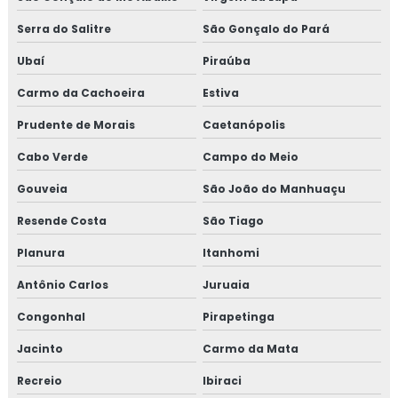
Serra do Salitre
São Gonçalo do Pará
Ubaí
Piraúba
Carmo da Cachoeira
Estiva
Prudente de Morais
Caetanópolis
Cabo Verde
Campo do Meio
Gouveia
São João do Manhuaçu
Resende Costa
São Tiago
Planura
Itanhomi
Antônio Carlos
Juruaia
Congonhal
Pirapetinga
Jacinto
Carmo da Mata
Recreio
Ibiraci