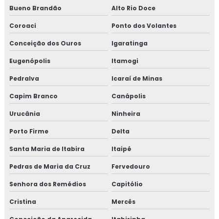
Bueno Brandão
Alto Rio Doce
Coroaci
Ponto dos Volantes
Conceição dos Ouros
Igaratinga
Eugenópolis
Itamogi
Pedralva
Icaraí de Minas
Capim Branco
Canápolis
Urucânia
Ninheira
Porto Firme
Delta
Santa Maria de Itabira
Itaipé
Pedras de Maria da Cruz
Fervedouro
Senhora dos Remédios
Capitólio
Cristina
Mercês