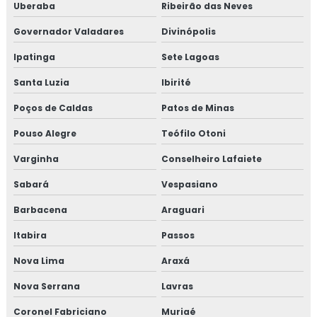
Isolamento térmico industrial rj
Uberaba
Ribeirão das Neves
Governador Valadares
Divinópolis
Isolamento térmico interno
Ipatinga
Sete Lagoas
Isolamento térmico offshore
Santa Luzia
Ibirité
Isolamento térmico offshore petrolífero
Poços de Caldas
Patos de Minas
Isolamento térmico para container
Pouso Alegre
Teófilo Otoni
Varginha
Conselheiro Lafaiete
Isolamento térmico para funilaria industrial
Sabará
Vespasiano
Isolamento térmico para galpão
Barbacena
Araguari
Isolamento térmico para galpão de armazenagem
Itabira
Passos
Isolamento térmico para galpão industrial
Nova Lima
Araxá
Nova Serrana
Lavras
Isolamento térmico para indústria
Coronel Fabriciano
Muriaé