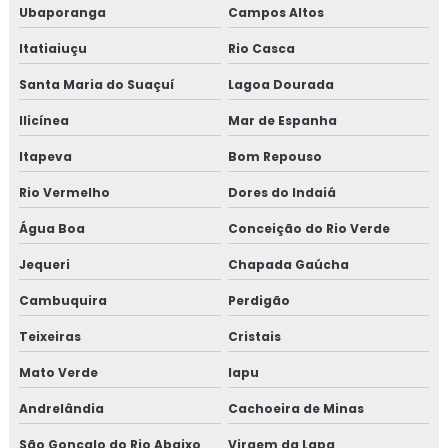
Ubaporanga
Campos Altos
Itatiaiuçu
Rio Casca
Santa Maria do Suaçuí
Lagoa Dourada
Ilicínea
Mar de Espanha
Itapeva
Bom Repouso
Rio Vermelho
Dores do Indaiá
Água Boa
Conceição do Rio Verde
Jequeri
Chapada Gaúcha
Cambuquira
Perdigão
Teixeiras
Cristais
Mato Verde
Iapu
Andrelândia
Cachoeira de Minas
São Gonçalo do Rio Abaixo
Virgem da Lapa