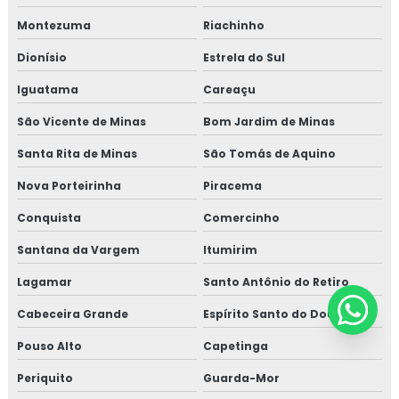
Montezuma
Riachinho
Dionísio
Estrela do Sul
Iguatama
Careaçu
São Vicente de Minas
Bom Jardim de Minas
Santa Rita de Minas
São Tomás de Aquino
Nova Porteirinha
Piracema
Conquista
Comercinho
Santana da Vargem
Itumirim
Lagamar
Santo Antônio do Retiro
Cabeceira Grande
Espírito Santo do Dourado
Pouso Alto
Capetinga
Periquito
Guarda-Mor