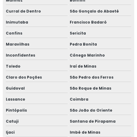
Munhoz
Bonfim
Curral de Dentro
São Gonçalo do Abaeté
Inimutaba
Francisco Badaró
Confins
Sericita
Maravilhas
Pedra Bonita
Inconfidentes
Cônego Marinho
Toledo
Iraí de Minas
Claro dos Poções
São Pedro dos Ferros
Guidoval
São Roque de Minas
Lassance
Coimbra
Pintópolis
São João do Oriente
Catuji
Santana de Pirapama
Ijaci
Imbé de Minas