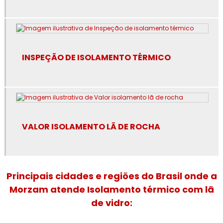
Empresa de revestimento fibra cerâmica
Empresa de revestimento térmico
INSPEÇÃO DE ISOLAMENTO TÉRMICO
Empresa especialista em isolamento térmico industrial
Especialista em isolamento térmico industrial
Especialista em isolamento térmico industrial no rj
Espuma de poliuretano para isolamento
VALOR ISOLAMENTO LÃ DE ROCHA
Espuma de poliuretano para isolamento térmico
Fibra cerâmica isolamento térmico
Principais cidades e regiões do Brasil onde a
Morzam atende Isolamento térmico com lã
Fornecedor de isolamento térmico industrial
de vidro:
Isolamento a frio