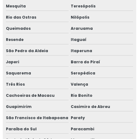
Mesquita
Teresópolis
Isolamento câmara fria
Rio das Ostras
Nilópolis
Isolamento de caldeira
Queimados
Araruama
Isolamento de descargas
Resende
Itaguaí
São Pedro da Aldeia
Itaperuna
Isolamento de duto
Japeri
Barra do Piraí
Isolamento de dutos de ar condicionado
Saquarema
Seropédica
Isolamento de tanques
Três Rios
Valença
Isolamento de turbinas
Cachoeiras de Macacu
Rio Bonito
Guapimirim
Casimiro de Abreu
Isolamento fibra cerâmica
São Francisco de Itabapoana
Paraty
Isolamento industrial
Paraíba do Sul
Paracambi
Isolamento lã de rocha