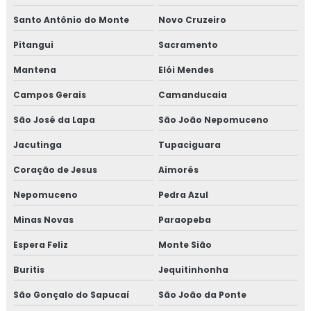
Serviço de isolamento térmico
Santo Antônio do Monte
Novo Cruzeiro
Pitangui
Sacramento
Serviço de isolamento térmico de dutos
Mantena
Elói Mendes
Serviço de isolamento térmico industrial
Campos Gerais
Camanducaia
Serviço de isolamento térmico industrial no rj
São José da Lapa
São João Nepomuceno
Valor isolamento lã de rocha
Jacutinga
Tupaciguara
Coração de Jesus
Aimorés
Isolamento térmico lã de rocha
Nepomuceno
Pedra Azul
Empresas de inspeção de pintura
Minas Novas
Paraopeba
Inspeção de isolamento térmico
Espera Feliz
Monte Sião
Inspeção de pintura
Buritis
Jequitinhonha
São Gonçalo do Sapucaí
São João da Ponte
Inspeção de pintura industrial