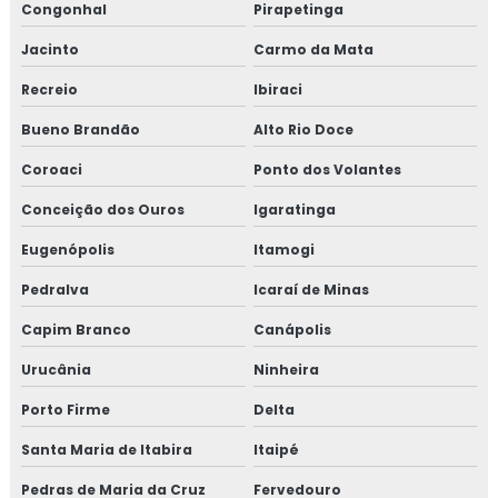
Congonhal
Pirapetinga
Jacinto
Carmo da Mata
Recreio
Ibiraci
Bueno Brandão
Alto Rio Doce
Coroaci
Ponto dos Volantes
Conceição dos Ouros
Igaratinga
Eugenópolis
Itamogi
Pedralva
Icaraí de Minas
Capim Branco
Canápolis
Urucânia
Ninheira
Porto Firme
Delta
Santa Maria de Itabira
Itaipé
Pedras de Maria da Cruz
Fervedouro