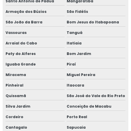
Santo Antônio de Pádua
Mangaratiba
Isolamento lã de rocha preço m2
Armação dos Búzios
São Fidélis
São João da Barra
Bom Jesus do Itabapoana
Isolamento lã de rocha valor
Vassouras
Tanguá
Isolamento para tanques de água
Arraial do Cabo
Itatiaia
Isolamento para térmico para tubulação de ar
Paty do Alferes
Bom Jardim
condicionado
Iguaba Grande
Piraí
Isolamento para tubulação de ar condicionado
Miracema
Miguel Pereira
Isolamento piso câmara fria valor
Pinheiral
Itaocara
Isolamento poliuretano
Quissamã
São José do Vale do Rio Preto
Silva Jardim
Conceição de Macabu
Isolamento poliuretano expandido
Cordeiro
Porto Real
Isolamento poliuretano projetado
Cantagalo
Sapucaia