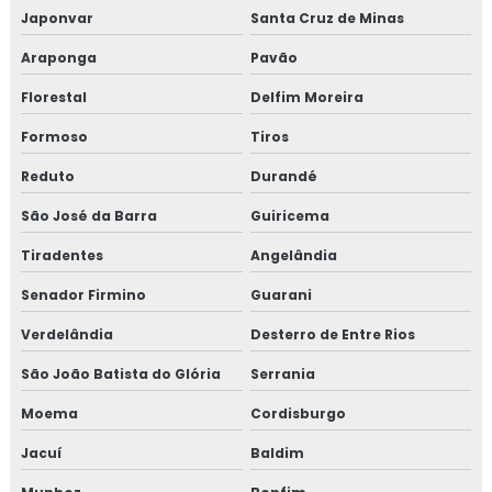
Japonvar
Santa Cruz de Minas
Araponga
Pavão
Florestal
Delfim Moreira
Formoso
Tiros
Reduto
Durandé
São José da Barra
Guiricema
Tiradentes
Angelândia
Senador Firmino
Guarani
Verdelândia
Desterro de Entre Rios
São João Batista do Glória
Serrania
Moema
Cordisburgo
Jacuí
Baldim