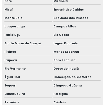
Poté
Mirabela
Miraí
Engenheiro Caldas
Monte Belo
São João das Missões
Ubaporanga
Campos Altos
Itatiaiuçu
Rio Casca
Santa Maria do Suaçuí
Lagoa Dourada
Ilicínea
Mar de Espanha
Itapeva
Bom Repouso
Rio Vermelho
Dores do Indaiá
Água Boa
Conceição do Rio Verde
Jequeri
Chapada Gaúcha
Cambuquira
Perdigão
Teixeiras
Cristais