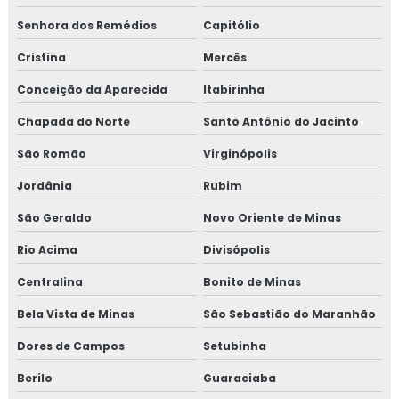
Senhora dos Remédios
Capitólio
Cristina
Mercês
Conceição da Aparecida
Itabirinha
Chapada do Norte
Santo Antônio do Jacinto
São Romão
Virginópolis
Jordânia
Rubim
São Geraldo
Novo Oriente de Minas
Rio Acima
Divisópolis
Centralina
Bonito de Minas
Bela Vista de Minas
São Sebastião do Maranhão
Dores de Campos
Setubinha
Berilo
Guaraciaba