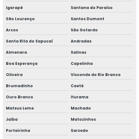
Isolamento térmico preço
Igarapé
Santana do Paraíso
São Lourenço
Santos Dumont
Isolamento térmico tubo de água quente
Arcos
São Gotardo
Isolamento térmico tubulação industrial
Santa Rita do Sapucaí
Andradas
Janela de inspeção termográfica
Almenara
Salinas
Jaquetas para turbina
Boa Esperança
Capelinha
Oliveira
Visconde do Rio Branco
Jaquetas térmica para turbina
Brumadinho
Caeté
Jaquetas térmicas isolantes
Ouro Branco
Iturama
Projeto de isolamento térmico
Mateus Leme
Machado
Proteção passiva
Jaíba
Matozinhos
Porteirinha
Sarzedo
Proteção passiva contra fogo