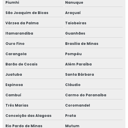
Piumhi
Nanuque
Proteção passiva contra incêndio
São Joaquim de Bicas
Araçuaí
Proteção passiva de cabos
Várzea da Palma
Taiobeiras
Proteção passiva estrutura metálica
Itamarandiba
Guanhães
Ouro Fino
Brasília de Minas
Proteção passiva para cabos elétricos
Carangola
Pompéu
Proteção passiva pfp
Barão de Cocais
Além Paraíba
Revestimento fibra cerâmica
Juatuba
Santa Bárbara
Revestimento térmico
Espinosa
Cláudio
Cambuí
Carmo do Paranaíba
Revestimento térmico industrial
Três Marias
Coromandel
Revestimento térmico para container
Conceição das Alagoas
Prata
Revestimento térmico tubulação
Rio Pardo de Minas
Mutum