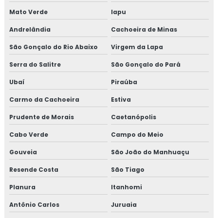
Mato Verde
Iapu
Andrelândia
Cachoeira de Minas
São Gonçalo do Rio Abaixo
Virgem da Lapa
Serra do Salitre
São Gonçalo do Pará
Ubaí
Piraúba
Carmo da Cachoeira
Estiva
Prudente de Morais
Caetanópolis
Cabo Verde
Campo do Meio
Gouveia
São João do Manhuaçu
Resende Costa
São Tiago
Planura
Itanhomi
Antônio Carlos
Juruaia