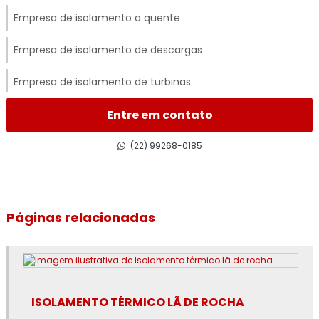
Empresa de isolamento a quente
Empresa de isolamento de descargas
Empresa de isolamento de turbinas
Empresa de isolamento térmico
Entre em contato
Empresa de isolamento térmico de dutos
(22) 99268-0185
Empresa de isolamento térmico industrial
Empresa de isolamento térmico industrial no rj
Páginas relacionadas
Empresa de isolamento térmico no rj
Empresa de revestimento de lã de rocha
ISOLAMENTO TÉRMICO LÃ DE ROCHA
Empresa de revestimento de poliuretano