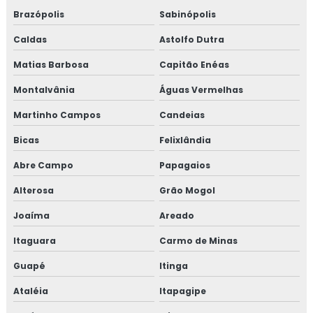
Brazópolis
Sabinópolis
Caldas
Astolfo Dutra
Matias Barbosa
Capitão Enéas
Montalvânia
Águas Vermelhas
Martinho Campos
Candeias
Bicas
Felixlândia
Abre Campo
Papagaios
Alterosa
Grão Mogol
Joaíma
Areado
Itaguara
Carmo de Minas
Guapé
Itinga
Ataléia
Itapagipe