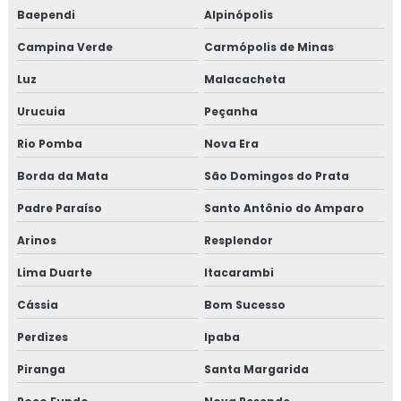
Baependi
Alpinópolis
Campina Verde
Carmópolis de Minas
Luz
Malacacheta
Urucuia
Peçanha
Rio Pomba
Nova Era
Borda da Mata
São Domingos do Prata
Padre Paraíso
Santo Antônio do Amparo
Arinos
Resplendor
Lima Duarte
Itacarambi
Cássia
Bom Sucesso
Perdizes
Ipaba
Piranga
Santa Margarida