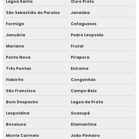
Lagoa Santa
Ouro Preto
Isolamento térmico para tanques
São Sebastião do Paraíso
Janaúba
Isolamento térmico para tubulação
Formiga
Cataguases
Isolamento térmico para tubulação de água gelada
Januária
Pedro Leopoldo
Mariana
Frutal
Isolamento térmico para tubulação de água gelada rj
Ponte Nova
Pirapora
Isolamento térmico para tubulação de água quente
Três Pontas
Extrema
Isolamento térmico para tubulação de cobre
Itabirito
Congonhas
Isolamento térmico para tubulação de vapor
São Francisco
Campo Belo
Bom Despacho
Lagoa da Prata
Isolamento térmico poliuretano
Leopoldina
Guaxupé
Isolamento térmico poliuretano injetado
Bocaiuva
Diamantina
Isolamento térmico poliuretano injetado preço
Monte Carmelo
João Pinheiro