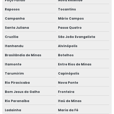
Poço Fundo
Nova Resende
Raposos
Tocantins
Campanha
Mário Campos
Santa Juliana
Passa Quatro
Cruzília
São João Evangelista
Itanhandu
Alvinópolis
Brasilândia de Minas
Botelhos
Itamonte
Entre Rios de Minas
Tarumirim
Capinópolis
Rio Piracicaba
Nova Ponte
Bom Jesus do Galho
Fronteira
Rio Paranaíba
Itaú de Minas
Ladainha
Maria da Fé