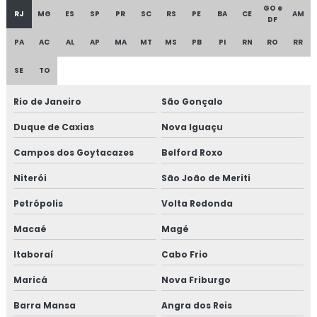
GO e
RJ
MG
ES
SP
PR
SC
RS
PE
BA
CE
AM
Isolamento acústico industrial
DF
PA
AC
AL
AP
MA
MT
MS
PB
PI
RN
RO
RR
Isolamento acústico industrial no rio de janeiro
SE
TO
Isolamento acústico industrial no rj
Rio de Janeiro
São Gonçalo
Isolamento acústico para funilaria industrial
Duque de Caxias
Nova Iguaçu
Isolamento acústico para indústrias
Campos dos Goytacazes
Belford Roxo
Niterói
São João de Meriti
Isolamento acústico para navios
Petrópolis
Volta Redonda
Isolamento acústico para onshore
Macaé
Magé
Isolamento acústico para refinarias
Itaboraí
Cabo Frio
Isolamento aerogel
Maricá
Nova Friburgo
Barra Mansa
Angra dos Reis
Isolamento aerogel térmico