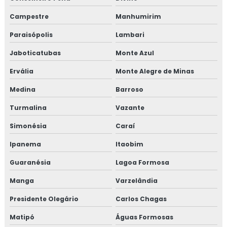
Campestre
Manhumirim
Paraisópolis
Lambari
Jaboticatubas
Monte Azul
Ervália
Monte Alegre de Minas
Medina
Barroso
Turmalina
Vazante
Simonésia
Caraí
Ipanema
Itaobim
Guaranésia
Lagoa Formosa
Manga
Varzelândia
Presidente Olegário
Carlos Chagas
Matipó
Águas Formosas