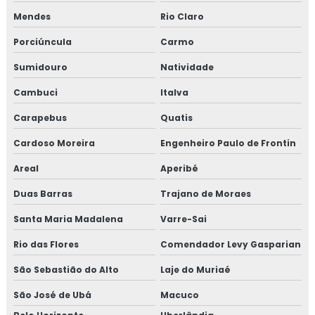
Isolamento térmico
Mendes
Rio Claro
Isolamento térmico aço inox
Porciúncula
Carmo
Sumidouro
Natividade
Isolamento térmico alumínio
Cambuci
Italva
Isolamento térmico alumínio corrugado
Carapebus
Quatis
Isolamento térmico com lã de vidro
Cardoso Moreira
Engenheiro Paulo de Frontin
Isolamento térmico container preço
Areal
Aperibé
Duas Barras
Trajano de Moraes
Isolamento térmico de descargas
Santa Maria Madalena
Varre-Sai
Isolamento térmico de dutos
Rio das Flores
Comendador Levy Gasparian
Isolamento térmico de dutos preço
São Sebastião do Alto
Laje do Muriaé
Isolamento térmico de dutos valor
São José de Ubá
Macuco