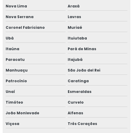
Isolamento térmico para galpão
Nova Lima
Araxá
Nova Serrana
Lavras
Isolamento térmico para galpão de armazenagem
Coronel Fabriciano
Muriaé
Isolamento térmico para galpão industrial
Ubá
Ituiutaba
Isolamento térmico para indústria
Itaúna
Pará de Minas
Isolamento térmico para navios
Paracatu
Itajubá
Manhuaçu
São João del Rei
Isolamento térmico para onshore
Patrocínio
Caratinga
Isolamento térmico para refinaria
Unaí
Esmeraldas
Isolamento térmico para refinaria de petróleo
Timóteo
Curvelo
Isolamento térmico para reservatórios
João Monlevade
Alfenas
Viçosa
Três Corações
Isolamento térmico para steel frame