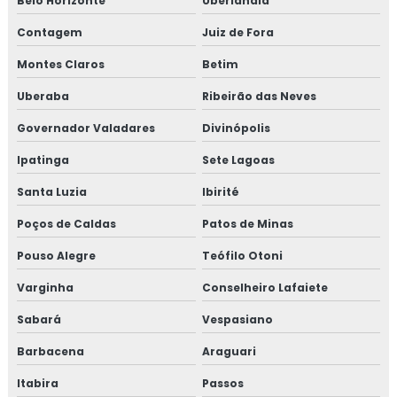
Belo Horizonte
Uberlândia
Isolamento térmico de turbinas
Contagem
Juiz de Fora
Isolamento térmico em fibra cerâmica
Montes Claros
Betim
Isolamento térmico frio
Uberaba
Ribeirão das Neves
Governador Valadares
Divinópolis
Isolamento térmico industrial rio de janeiro
Ipatinga
Sete Lagoas
Isolamento térmico industrial rj
Santa Luzia
Ibirité
Isolamento térmico interno
Poços de Caldas
Patos de Minas
Isolamento térmico offshore
Pouso Alegre
Teófilo Otoni
Varginha
Conselheiro Lafaiete
Isolamento térmico offshore petrolífero
Sabará
Vespasiano
Isolamento térmico para container
Barbacena
Araguari
Isolamento térmico para funilaria industrial
Itabira
Passos