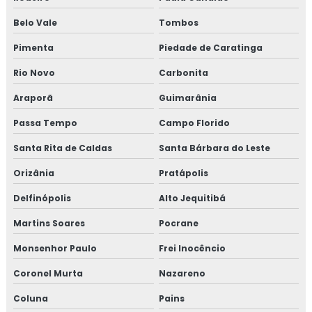
Belo Vale
Tombos
Pimenta
Piedade de Caratinga
Rio Novo
Carbonita
Araporã
Guimarânia
Passa Tempo
Campo Florido
Santa Rita de Caldas
Santa Bárbara do Leste
Orizânia
Pratápolis
Delfinópolis
Alto Jequitibá
Martins Soares
Pocrane
Monsenhor Paulo
Frei Inocêncio
Coronel Murta
Nazareno
Coluna
Pains