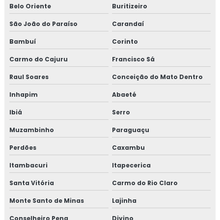
Belo Oriente
Buritizeiro
São João do Paraíso
Carandaí
Bambuí
Corinto
Carmo do Cajuru
Francisco Sá
Raul Soares
Conceição do Mato Dentro
Inhapim
Abaeté
Ibiá
Serro
Muzambinho
Paraguaçu
Perdões
Caxambu
Itambacuri
Itapecerica
Santa Vitória
Carmo do Rio Claro
Monte Santo de Minas
Lajinha
Conselheiro Pena
Divino