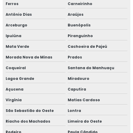
Ferros
Carneirinho
Antônio Dias
Araújos
Arceburgo
Buenópolis
Ipuiúna
Piranguinho
Mata Verde
Cachoeira de Pajeú
Morada Nova de Minas
Prados
Coqueiral
Santana do Manhuaçu
Lagoa Grande
Miradouro
Açucena
Caputira
Virgínia
Matias Cardoso
São Sebastião do Oeste
Lontra
Riacho dos Machados
Limeira do Oeste
Rodeiro
Paula Cândido