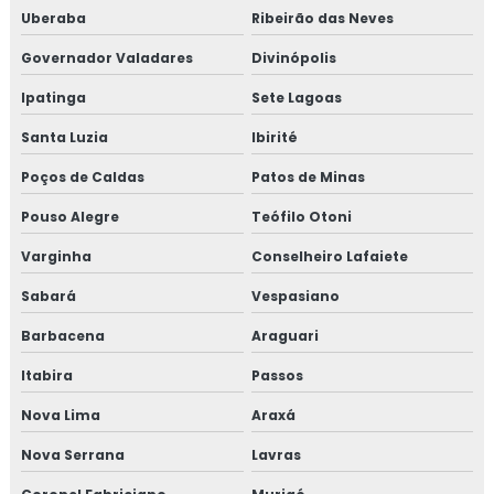
Isolamento térmico interno
Uberaba
Ribeirão das Neves
Governador Valadares
Divinópolis
Isolamento térmico offshore
Ipatinga
Sete Lagoas
Isolamento térmico offshore petrolífero
Santa Luzia
Ibirité
Isolamento térmico para container
Poços de Caldas
Patos de Minas
Isolamento térmico para funilaria industrial
Pouso Alegre
Teófilo Otoni
Varginha
Conselheiro Lafaiete
Isolamento térmico para galpão
Sabará
Vespasiano
Isolamento térmico para galpão de armazenagem
Barbacena
Araguari
Isolamento térmico para galpão industrial
Itabira
Passos
Isolamento térmico para indústria
Nova Lima
Araxá
Nova Serrana
Lavras
Isolamento térmico para navios