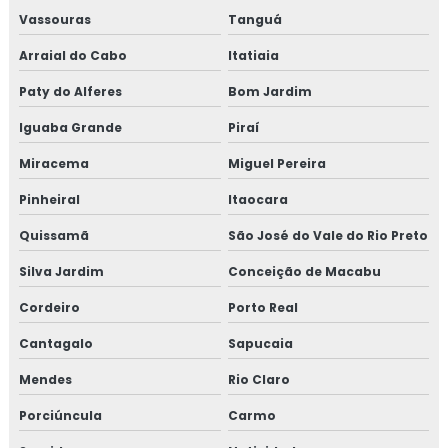
Isolamento para tubulação de ar condicionado
Vassouras
Tanguá
Arraial do Cabo
Itatiaia
Isolamento piso câmara fria valor
Paty do Alferes
Bom Jardim
Isolamento poliuretano
Iguaba Grande
Piraí
Isolamento poliuretano expandido
Miracema
Miguel Pereira
Isolamento poliuretano projetado
Pinheiral
Itaocara
Quissamã
São José do Vale do Rio Preto
Isolamento térmico
Silva Jardim
Conceição de Macabu
Isolamento térmico aço inox
Cordeiro
Porto Real
Isolamento térmico alumínio
Cantagalo
Sapucaia
Isolamento térmico alumínio corrugado
Mendes
Rio Claro
Porciúncula
Carmo
Isolamento térmico com lã de vidro