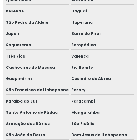
Isolamento de tanques
Resende
Itaguaí
São Pedro da Aldeia
Itaperuna
Isolamento de turbinas
Japeri
Barra do Piraí
Isolamento fibra cerâmica
Saquarema
Seropédica
Isolamento industrial
Três Rios
Valença
Isolamento lã de rocha
Cachoeiras de Macacu
Rio Bonito
Guapimirim
Casimiro de Abreu
Isolamento lã de rocha preço m2
São Francisco de Itabapoana
Paraty
Isolamento lã de rocha valor
Paraíba do Sul
Paracambi
Isolamento para tanques de água
Santo Antônio de Pádua
Mangaratiba
Isolamento para térmico para tubulação de ar
Armação dos Búzios
São Fidélis
condicionado
São João da Barra
Bom Jesus do Itabapoana