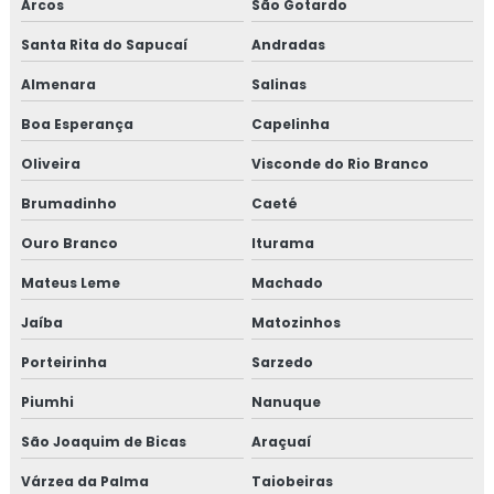
Arcos
São Gotardo
Jaquetas térmica para turbina
Santa Rita do Sapucaí
Andradas
Jaquetas térmicas isolantes
Almenara
Salinas
Projeto de isolamento térmico
Boa Esperança
Capelinha
Oliveira
Visconde do Rio Branco
Proteção passiva
Brumadinho
Caeté
Proteção passiva contra fogo
Ouro Branco
Iturama
Proteção passiva contra incêndio
Mateus Leme
Machado
Proteção passiva de cabos
Jaíba
Matozinhos
Porteirinha
Sarzedo
Proteção passiva estrutura metálica
Piumhi
Nanuque
Proteção passiva para cabos elétricos
São Joaquim de Bicas
Araçuaí
Proteção passiva pfp
Várzea da Palma
Taiobeiras