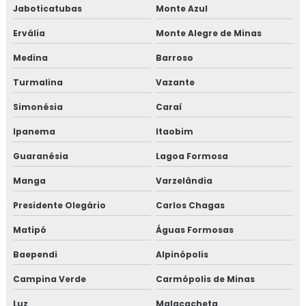
Jaboticatubas
Monte Azul
Ervália
Monte Alegre de Minas
Medina
Barroso
Turmalina
Vazante
Simonésia
Caraí
Ipanema
Itaobim
Guaranésia
Lagoa Formosa
Manga
Varzelândia
Presidente Olegário
Carlos Chagas
Matipó
Águas Formosas
Baependi
Alpinópolis
Campina Verde
Carmópolis de Minas
Luz
Malacacheta