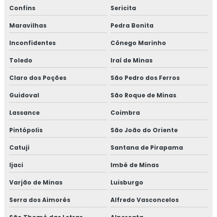
Confins
Sericita
Maravilhas
Pedra Bonita
Inconfidentes
Cônego Marinho
Toledo
Iraí de Minas
Claro dos Poções
São Pedro dos Ferros
Guidoval
São Roque de Minas
Lassance
Coimbra
Pintópolis
São João do Oriente
Catuji
Santana de Pirapama
Ijaci
Imbé de Minas
Varjão de Minas
Luisburgo
Serra dos Aimorés
Alfredo Vasconcelos