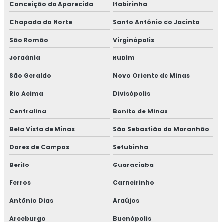
Conceição da Aparecida
Itabirinha
Chapada do Norte
Santo Antônio do Jacinto
São Romão
Virginópolis
Jordânia
Rubim
São Geraldo
Novo Oriente de Minas
Rio Acima
Divisópolis
Centralina
Bonito de Minas
Bela Vista de Minas
São Sebastião do Maranhão
Dores de Campos
Setubinha
Berilo
Guaraciaba
Ferros
Carneirinho
Antônio Dias
Araújos
Arceburgo
Buenópolis