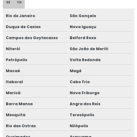
SE
TO
Isolamento acústico para navios
Rio de Janeiro
São Gonçalo
Isolamento acústico para onshore
Duque de Caxias
Nova Iguaçu
Isolamento acústico para refinarias
Campos dos Goytacazes
Belford Roxo
Niterói
São João de Meriti
Isolamento aerogel
Petrópolis
Volta Redonda
Isolamento aerogel térmico
Macaé
Magé
Isolamento câmara fria
Itaboraí
Cabo Frio
Isolamento de caldeira
Maricá
Nova Friburgo
Barra Mansa
Angra dos Reis
Isolamento de descargas
Mesquita
Teresópolis
Isolamento de duto
Rio das Ostras
Nilópolis
Isolamento de dutos de ar condicionado
Queimados
Araruama