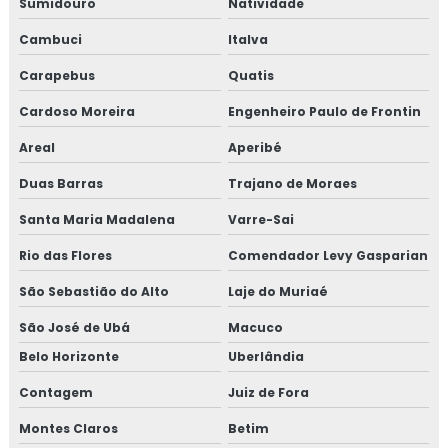
Sumidouro
Natividade
Isolamento térmico container preço
Cambuci
Italva
Isolamento térmico de descargas
Carapebus
Quatis
Isolamento térmico de dutos
Cardoso Moreira
Engenheiro Paulo de Frontin
Areal
Aperibé
Isolamento térmico de dutos preço
Duas Barras
Trajano de Moraes
Isolamento térmico de dutos valor
Santa Maria Madalena
Varre-Sai
Isolamento térmico de turbinas
Rio das Flores
Comendador Levy Gasparian
Isolamento térmico em fibra cerâmica
São Sebastião do Alto
Laje do Muriaé
São José de Ubá
Macuco
Isolamento térmico frio
Belo Horizonte
Uberlândia
Isolamento térmico industrial rio de janeiro
Contagem
Juiz de Fora
Isolamento térmico industrial rj
Montes Claros
Betim