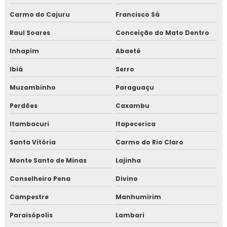
Carmo do Cajuru
Francisco Sá
Raul Soares
Conceição do Mato Dentro
Inhapim
Abaeté
Ibiá
Serro
Muzambinho
Paraguaçu
Perdões
Caxambu
Itambacuri
Itapecerica
Santa Vitória
Carmo do Rio Claro
Monte Santo de Minas
Lajinha
Conselheiro Pena
Divino
Campestre
Manhumirim
Paraisópolis
Lambari