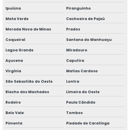
Ipuiúna
Piranguinho
Mata Verde
Cachoeira de Pajeú
Morada Nova de Minas
Prados
Coqueiral
Santana do Manhuaçu
Lagoa Grande
Miradouro
Açucena
Caputira
Virgínia
Matias Cardoso
São Sebastião do Oeste
Lontra
Riacho dos Machados
Limeira do Oeste
Rodeiro
Paula Cândido
Belo Vale
Tombos
Pimenta
Piedade de Caratinga