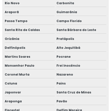
Rio Novo
Carbonita
Araporã
Guimarânia
Passa Tempo
Campo Florido
Santa Rita de Caldas
Santa Bárbara do Leste
Orizânia
Pratápolis
Delfinópolis
Alto Jequitibá
Martins Soares
Pocrane
Monsenhor Paulo
Frei Inocêncio
Coronel Murta
Nazareno
Coluna
Pains
Japonvar
Santa Cruz de Minas
Araponga
Pavão
Florestal
Delfim Moreira