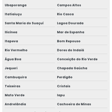
Ubaporanga
Campos Altos
Itatiaiuçu
Rio Casca
Santa Maria do Suaçuí
Lagoa Dourada
Ilicínea
Mar de Espanha
Itapeva
Bom Repouso
Rio Vermelho
Dores do Indaiá
Água Boa
Conceição do Rio Verde
Jequeri
Chapada Gaúcha
Cambuquira
Perdigão
Teixeiras
Cristais
Mato Verde
Iapu
Andrelândia
Cachoeira de Minas