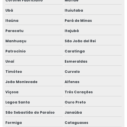
Coronel Fabriciano
Muriaé
Isolamento térmico para onshore
Ubá
Ituiutaba
Isolamento térmico para refinaria
Itaúna
Pará de Minas
Isolamento térmico para refinaria de petróleo
Paracatu
Itajubá
Manhuaçu
São João del Rei
Isolamento térmico para reservatórios
Patrocínio
Caratinga
Isolamento térmico para steel frame
Unaí
Esmeraldas
Isolamento térmico para tanques
Timóteo
Curvelo
Isolamento térmico para tubulação
João Monlevade
Alfenas
Viçosa
Três Corações
Isolamento térmico para tubulação de água gelada
Lagoa Santa
Ouro Preto
Isolamento térmico para tubulação de água gelada rj
São Sebastião do Paraíso
Janaúba
Isolamento térmico para tubulação de água quente
Formiga
Cataguases