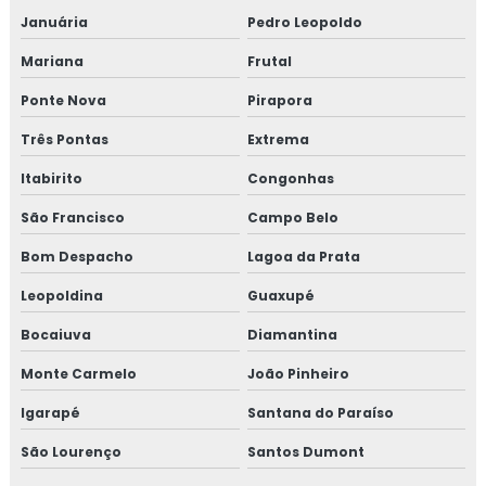
Isolamento térmico para tubulação de cobre
Januária
Pedro Leopoldo
Mariana
Frutal
Isolamento térmico para tubulação de vapor
Ponte Nova
Pirapora
Isolamento térmico poliuretano
Três Pontas
Extrema
Isolamento térmico poliuretano injetado
Itabirito
Congonhas
Isolamento térmico poliuretano injetado preço
São Francisco
Campo Belo
Bom Despacho
Lagoa da Prata
Isolamento térmico preço
Leopoldina
Guaxupé
Isolamento térmico tubo de água quente
Bocaiuva
Diamantina
Isolamento térmico tubulação industrial
Monte Carmelo
João Pinheiro
Janela de inspeção termográfica
Igarapé
Santana do Paraíso
São Lourenço
Santos Dumont
Jaquetas para turbina