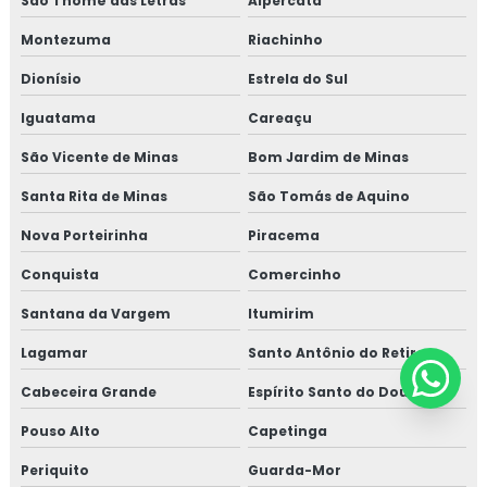
São Thomé das Letras
Alpercata
Montezuma
Riachinho
Dionísio
Estrela do Sul
Iguatama
Careaçu
São Vicente de Minas
Bom Jardim de Minas
Santa Rita de Minas
São Tomás de Aquino
Nova Porteirinha
Piracema
Conquista
Comercinho
Santana da Vargem
Itumirim
Lagamar
Santo Antônio do Retiro
Cabeceira Grande
Espírito Santo do Dourado
Pouso Alto
Capetinga
Periquito
Guarda-Mor