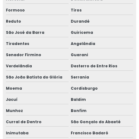
Formoso
Tiros
Reduto
Durandé
São José da Barra
Guiricema
Tiradentes
Angelândia
Senador Firmino
Guarani
Verdelândia
Desterro de Entre Rios
São João Batista do Glória
Serrania
Moema
Cordisburgo
Jacuí
Baldim
Munhoz
Bonfim
Curral de Dentro
São Gonçalo do Abaeté
Inimutaba
Francisco Badaró