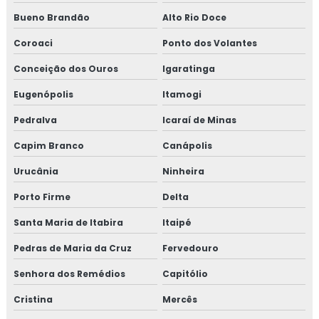
Bueno Brandão
Alto Rio Doce
Coroaci
Ponto dos Volantes
Conceição dos Ouros
Igaratinga
Eugenópolis
Itamogi
Pedralva
Icaraí de Minas
Capim Branco
Canápolis
Urucânia
Ninheira
Porto Firme
Delta
Santa Maria de Itabira
Itaipé
Pedras de Maria da Cruz
Fervedouro
Senhora dos Remédios
Capitólio
Cristina
Mercês