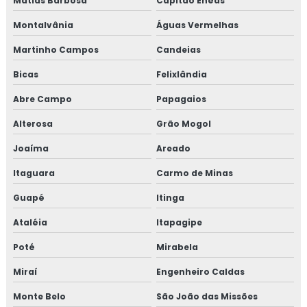
Matias Barbosa
Capitão Enéas
Montalvânia
Águas Vermelhas
Martinho Campos
Candeias
Bicas
Felixlândia
Abre Campo
Papagaios
Alterosa
Grão Mogol
Joaíma
Areado
Itaguara
Carmo de Minas
Guapé
Itinga
Ataléia
Itapagipe
Poté
Mirabela
Miraí
Engenheiro Caldas
Monte Belo
São João das Missões