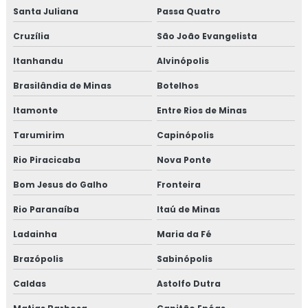
Santa Juliana
Passa Quatro
Cruzília
São João Evangelista
Itanhandu
Alvinópolis
Brasilândia de Minas
Botelhos
Itamonte
Entre Rios de Minas
Tarumirim
Capinópolis
Rio Piracicaba
Nova Ponte
Bom Jesus do Galho
Fronteira
Rio Paranaíba
Itaú de Minas
Ladainha
Maria da Fé
Brazópolis
Sabinópolis
Caldas
Astolfo Dutra