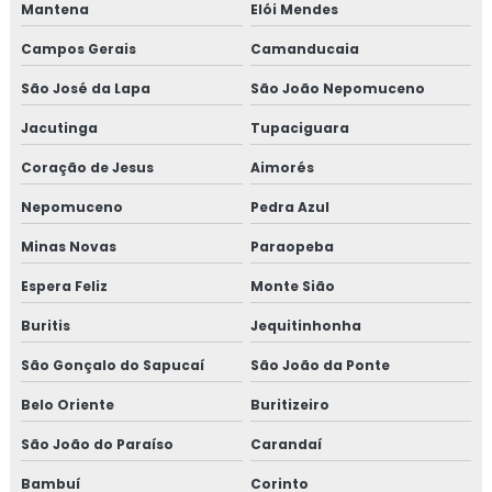
Mantena
Elói Mendes
Isolamento térmico lã de rocha
Campos Gerais
Camanducaia
Empresas de inspeção de pintura
São José da Lapa
São João Nepomuceno
Inspeção de isolamento térmico
Jacutinga
Tupaciguara
Coração de Jesus
Aimorés
Inspeção de pintura
Nepomuceno
Pedra Azul
Inspeção de pintura industrial
Minas Novas
Paraopeba
Espera Feliz
Monte Sião
Buritis
Jequitinhonha
São Gonçalo do Sapucaí
São João da Ponte
Belo Oriente
Buritizeiro
São João do Paraíso
Carandaí
Bambuí
Corinto