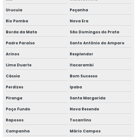
Urucuia
Peçanha
Rio Pomba
Nova Era
Borda da Mata
São Domingos do Prata
Padre Paraíso
Santo Antônio do Amparo
Arinos
Resplendor
Lima Duarte
Itacarambi
Cássia
Bom Sucesso
Perdizes
Ipaba
Piranga
Santa Margarida
Poço Fundo
Nova Resende
Raposos
Tocantins
Campanha
Mário Campos