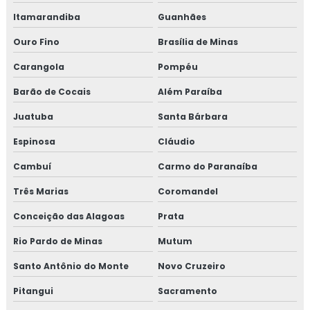
Revestimento fibra cerâmica
Itamarandiba
Guanhães
Ouro Fino
Brasília de Minas
Revestimento térmico
Carangola
Pompéu
Revestimento térmico industrial
Barão de Cocais
Além Paraíba
Revestimento térmico para container
Juatuba
Santa Bárbara
Revestimento térmico tubulação
Espinosa
Cláudio
Cambuí
Carmo do Paranaíba
Serviço de isolamento térmico
Três Marias
Coromandel
Serviço de isolamento térmico de dutos
Conceição das Alagoas
Prata
Serviço de isolamento térmico industrial
Rio Pardo de Minas
Mutum
Serviço de isolamento térmico industrial no rj
Santo Antônio do Monte
Novo Cruzeiro
Pitangui
Sacramento
Valor isolamento lã de rocha