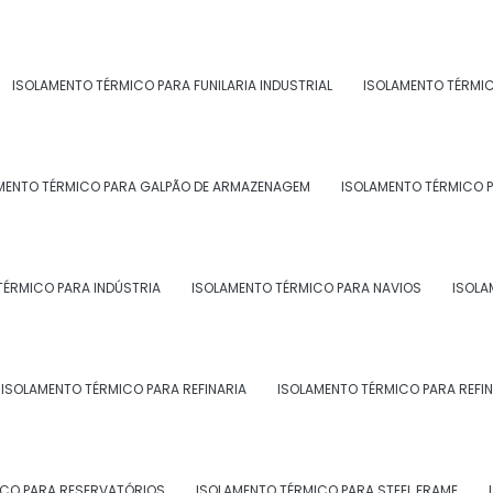
iões do Brasil onde a Morzam atende
onshore:
ISOLAMENTO TÉRMICO PARA FUNILARIA INDUSTRIAL
ISOLAMENTO TÉRMI
BA
CE
GO e DF
AM
PA
AC
AL
AP
MA
MT
MENTO TÉRMICO PARA GALPÃO DE ARMAZENAGEM
ISOLAMENTO TÉRMICO P
Campos dos
que de Caxias
Nova Iguaçu
Goytacazes
lta Redonda
Macaé
Magé
TÉRMICO PARA INDÚSTRIA
ISOLAMENTO TÉRMICO PARA NAVIOS
ISOLA
rra Mansa
Angra dos Reis
Mesquita
raruama
Resende
Itaguaí
aquarema
Seropédica
Três Rios
ISOLAMENTO TÉRMICO PARA REFINARIA
ISOLAMENTO TÉRMICO PARA REFIN
São Francisco de
simiro de Abreu
Paraty
Itabapoana
ICO PARA RESERVATÓRIOS
ISOLAMENTO TÉRMICO PARA STEEL FRAME