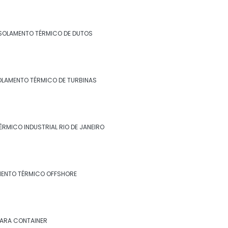
Isolamento para tanques de água
Isolamento para térmico para tubulação
SOLAMENTO TÉRMICO DE DUTOS
de ar condicionado
Isolamento para tubulação de ar
condicionado
OLAMENTO TÉRMICO DE TURBINAS
Isolamento piso câmara fria valor
Isolamento poliuretano
ÉRMICO INDUSTRIAL RIO DE JANEIRO
Isolamento poliuretano expandido
Isolamento poliuretano projetado
MENTO TÉRMICO OFFSHORE
Isolamento térmico
Isolamento térmico aço inox
PARA CONTAINER