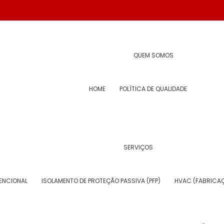
(
co para onshore
QUEM SOMOS
HOME
POLÍTICA DE QUALIDADE
SERVIÇOS
CÚSTICO PARA ONSHORE? A
ENCIONAL
ISOLAMENTO DE PROTEÇÃO PASSIVA (PFP)
HVAC (FABRICAÇ