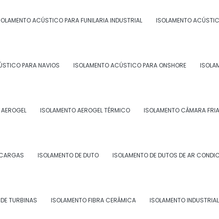
 ISOLAMENTO ACÚSTICO PARA
SOLAMENTO ACÚSTICO PARA FUNILARIA INDUSTRIAL
ISOLAMENTO ACÚSTIC
ÚSTICO PARA NAVIOS
ISOLAMENTO ACÚSTICO PARA ONSHORE
ISOLA
uados para cada tipo de ambiente;
 AEROGEL
ISOLAMENTO AEROGEL TÉRMICO
ISOLAMENTO CÂMARA FRI
o;
rantir a eficácia do isolamento acústico.
, é possível ter um ambiente de trabalho mais
SCARGAS
ISOLAMENTO DE DUTO
ISOLAMENTO DE DUTOS DE AR CONDI
 de todos.
viço em sua empresa e tenha a certeza de um
osco e faça já a sua cotação!
DE TURBINAS
ISOLAMENTO FIBRA CERÂMICA
ISOLAMENTO INDUSTRIAL