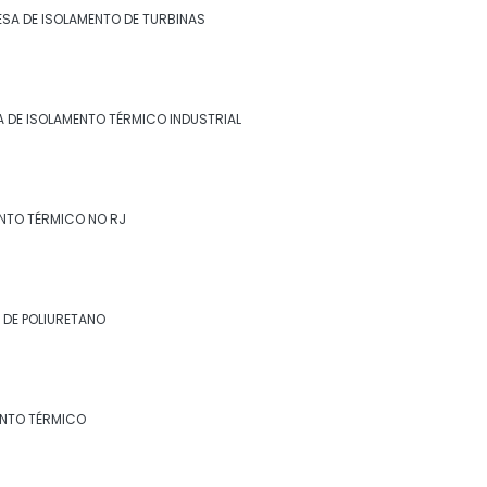
Empresa de isolamento térmico industrial
SA DE ISOLAMENTO DE TURBINAS
no rj
Empresa de isolamento térmico no rj
 DE ISOLAMENTO TÉRMICO INDUSTRIAL
Empresa de revestimento de lã de rocha
Empresa de revestimento de poliuretano
NTO TÉRMICO NO RJ
Empresa de revestimento fibra cerâmica
Empresa de revestimento térmico
 DE POLIURETANO
Empresa especialista em isolamento
térmico industrial
Especialista em isolamento térmico
ENTO TÉRMICO
industrial
Especialista em isolamento térmico