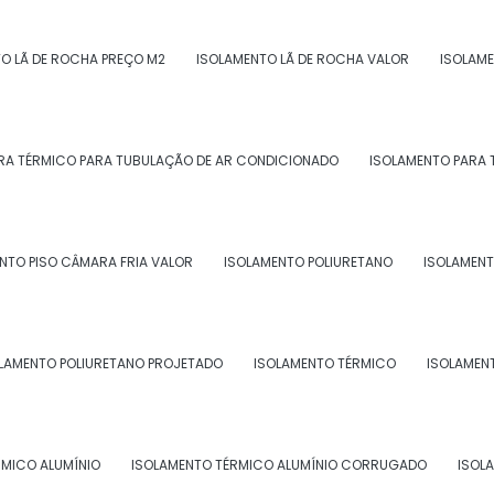
amento acústico para onshore
O LÃ DE ROCHA PREÇO M2
ISOLAMENTO LÃ DE ROCHA VALOR
ISOLAME
tre em contato por email.
RA TÉRMICO PARA TUBULAÇÃO DE AR CONDICIONADO
ISOLAMENTO PARA 
NTO PISO CÂMARA FRIA VALOR
ISOLAMENTO POLIURETANO
ISOLAMENT
RA ONSHORE
LAMENTO POLIURETANO PROJETADO
ISOLAMENTO TÉRMICO
ISOLAMEN
RMICO ALUMÍNIO
ISOLAMENTO TÉRMICO ALUMÍNIO CORRUGADO
ISOL