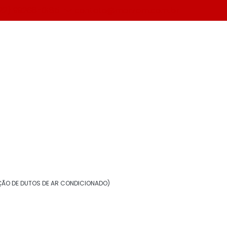
22) 99268-0185
contato@morzam.com.br
Solicite um orçamento
Informações
Aerogel isolante térmico
ÃO DE DUTOS DE AR CONDICIONADO)
Borracha elastomérica para isolamento
Chapa de alumínio para isolamento