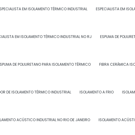
SPECIALISTA EM ISOLAMENTO TÉRMICO INDUSTRIAL
ESPECIALISTA EM ISO
CO PARA ONSHORE
;
 os colaboradores;
CIALISTA EM ISOLAMENTO TÉRMICO INDUSTRIAL NO RJ
ESPUMA DE POLIURE
e requerem concentração;
 perda auditiva e estresse;
 saúde do trabalho.
SPUMA DE POLIURETANO PARA ISOLAMENTO TÉRMICO
FIBRA CERÂMICA IS
O ACÚSTICO PARA ONSHORE
OR DE ISOLAMENTO TÉRMICO INDUSTRIAL
ISOLAMENTO A FRIO
ISOLAM
lizado em diversos setores, como indústrias,
ntre outros.
ue produzem ruídos intensos, é essencial investir no
LAMENTO ACÚSTICO INDUSTRIAL NO RIO DE JANEIRO
ISOLAMENTO ACÚSTI
te de trabalho mais saudável e produtivo.