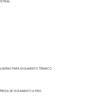
USTRIAL
térmico
Chapa inox para isolamento térmico
Chapa para isolamento térmico
Empresa de isolamento a frio
Empresa de isolamento a quente
Empresa de isolamento de descargas
Empresa de isolamento de turbinas
ALUMÍNIO PARA ISOLAMENTO TÉRMICO
Entre em contato
Empresa de isolamento térmico
(22) 99268-0185
Empresa de isolamento térmico de dutos
PRESA DE ISOLAMENTO A FRIO
Empresa de isolamento térmico industrial