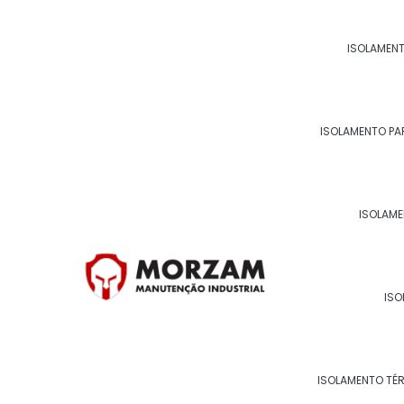
Para saber mais sobre Isol
ISOLAMENT
Ligue para
22 99268-0185
ou
clique aqui
e en
ISOLAMENTO PA
Páginas relacionadas
ISOLAME
ISOLAMENTO TÉRMICO PA
ISO
ISOLAMENTO TÉ