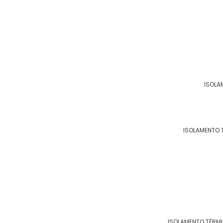
Principais cidades e reg
RJ
MG
ES
SP
PR
SC
RS
PE
ISOLA
Rio de Janeiro
São Gonçalo
Du
São João de Meriti
Petrópolis
Vo
ISOLAMENTO 
Maricá
Nova Friburgo
Ba
Nilópolis
Queimados
A
Japeri
Barra do Piraí
S
Rio Bonito
Guapimirim
Ca
ISOLAMENTO TÉRM