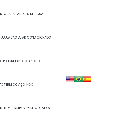
Isolamento de descargas
Isolamento de duto
NTO PARA TANQUES DE ÁGUA
Isolamento de dutos de ar condicionado
Isolamento de tanques
TUBULAÇÃO DE AR CONDICIONADO
Isolamento de turbinas
Isolamento fibra cerâmica
O POLIURETANO EXPANDIDO
Isolamento industrial
Isolamento lã de rocha
TO TÉRMICO AÇO INOX
Isolamento lã de rocha preço m2
Isolamento lã de rocha valor
AMENTO TÉRMICO COM LÃ DE VIDRO