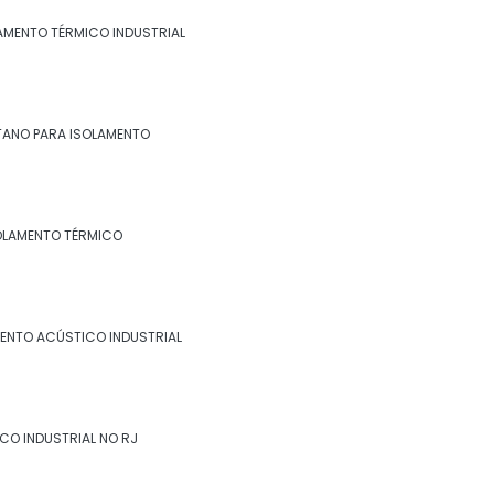
industrial no rj
LAMENTO TÉRMICO INDUSTRIAL
Espuma de poliuretano para isolamento
Espuma de poliuretano para isolamento
térmico
TANO PARA ISOLAMENTO
Fibra cerâmica isolamento térmico
Fornecedor de isolamento térmico
OLAMENTO TÉRMICO
industrial
Isolamento a frio
ENTO ACÚSTICO INDUSTRIAL
Isolamento acústico industrial
Isolamento acústico industrial no rio de
janeiro
CO INDUSTRIAL NO RJ
Isolamento acústico industrial no rj