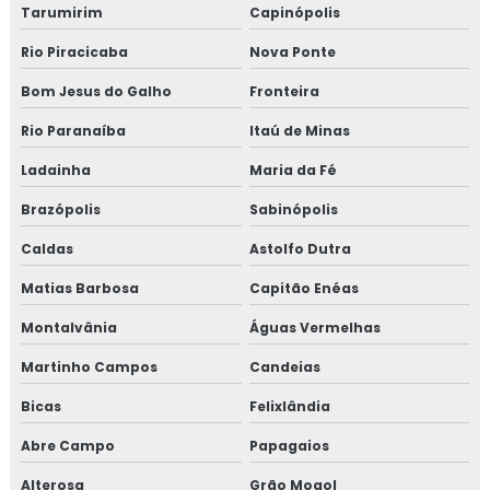
Tarumirim
Capinópolis
Rio Piracicaba
Nova Ponte
Bom Jesus do Galho
Fronteira
Rio Paranaíba
Itaú de Minas
Ladainha
Maria da Fé
Brazópolis
Sabinópolis
Caldas
Astolfo Dutra
Matias Barbosa
Capitão Enéas
Montalvânia
Águas Vermelhas
Martinho Campos
Candeias
Bicas
Felixlândia
Abre Campo
Papagaios
Alterosa
Grão Mogol