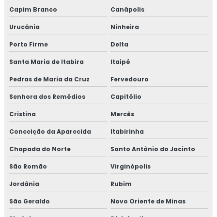
Capim Branco
Canápolis
Urucânia
Ninheira
Porto Firme
Delta
Santa Maria de Itabira
Itaipé
Pedras de Maria da Cruz
Fervedouro
Senhora dos Remédios
Capitólio
Cristina
Mercês
Conceição da Aparecida
Itabirinha
Chapada do Norte
Santo Antônio do Jacinto
São Romão
Virginópolis
Jordânia
Rubim
São Geraldo
Novo Oriente de Minas