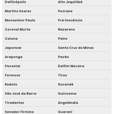
Delfinópolis
Alto Jequitibá
Martins Soares
Pocrane
Monsenhor Paulo
Frei Inocêncio
Coronel Murta
Nazareno
Coluna
Pains
Japonvar
Santa Cruz de Minas
Araponga
Pavão
Florestal
Delfim Moreira
Formoso
Tiros
Reduto
Durandé
São José da Barra
Guiricema
Tiradentes
Angelândia
Senador Firmino
Guarani