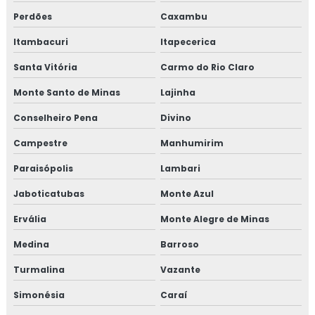
Perdões
Caxambu
Itambacuri
Itapecerica
Santa Vitória
Carmo do Rio Claro
Monte Santo de Minas
Lajinha
Conselheiro Pena
Divino
Campestre
Manhumirim
Paraisópolis
Lambari
Jaboticatubas
Monte Azul
Ervália
Monte Alegre de Minas
Medina
Barroso
Turmalina
Vazante
Simonésia
Caraí