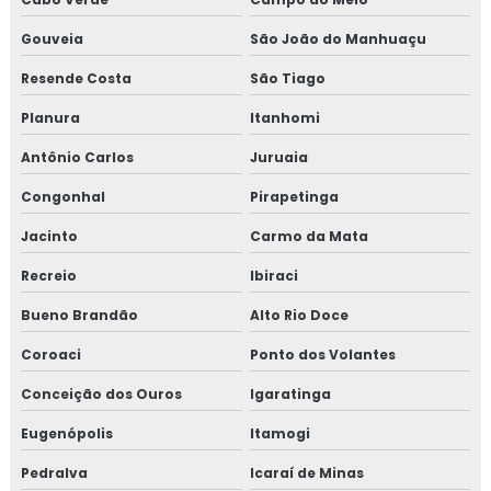
Gouveia
São João do Manhuaçu
Resende Costa
São Tiago
Planura
Itanhomi
Antônio Carlos
Juruaia
Congonhal
Pirapetinga
Jacinto
Carmo da Mata
Recreio
Ibiraci
Bueno Brandão
Alto Rio Doce
Coroaci
Ponto dos Volantes
Conceição dos Ouros
Igaratinga
Eugenópolis
Itamogi
Pedralva
Icaraí de Minas