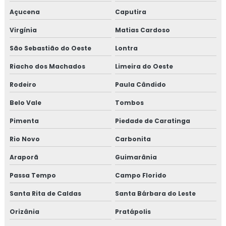
Açucena
Caputira
Virgínia
Matias Cardoso
São Sebastião do Oeste
Lontra
Riacho dos Machados
Limeira do Oeste
Rodeiro
Paula Cândido
Belo Vale
Tombos
Pimenta
Piedade de Caratinga
Rio Novo
Carbonita
Araporã
Guimarânia
Passa Tempo
Campo Florido
Santa Rita de Caldas
Santa Bárbara do Leste
Orizânia
Pratápolis