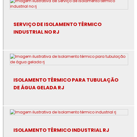
Empresa de revestimento de lã de rocha
Empresa de revestimento de poliuretano
SERVIÇO DE ISOLAMENTO TÉRMICO
INDUSTRIAL NO RJ
Empresa de revestimento fibra cerâmica
Empresa de revestimento térmico
Empresa especialista em isolamento térmico industrial
Especialista em isolamento térmico industrial
ISOLAMENTO TÉRMICO PARA TUBULAÇÃO
DE ÁGUA GELADA RJ
Especialista em isolamento térmico industrial no rj
Espuma de poliuretano para isolamento
Espuma de poliuretano para isolamento térmico
ISOLAMENTO TÉRMICO INDUSTRIAL RJ
Fibra cerâmica isolamento térmico