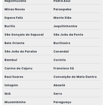
Nepomuceno
Pedra Azul
Inspeção de pintura
Minas Novas
Paraopeba
Inspeção de pintura industrial
Espera Feliz
Monte Sião
Buritis
Jequitinhonha
São Gonçalo do Sapucaí
São João da Ponte
Belo Oriente
Buritizeiro
São João do Paraíso
Carandaí
Bambuí
Corinto
Carmo do Cajuru
Francisco Sá
Raul Soares
Conceição do Mato Dentro
Inhapim
Abaeté
Ibiá
Serro
Muzambinho
Paraguaçu