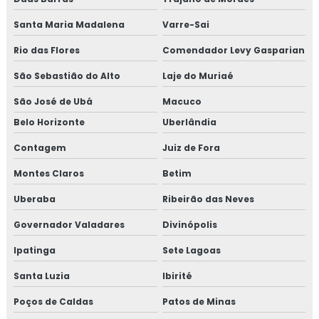
Isolamento térmico de dutos preço
Santa Maria Madalena
Varre-Sai
Isolamento térmico de dutos valor
Rio das Flores
Comendador Levy Gasparian
Isolamento térmico de turbinas
São Sebastião do Alto
Laje do Muriaé
Isolamento térmico em fibra cerâmica
São José de Ubá
Macuco
Belo Horizonte
Uberlândia
Isolamento térmico frio
Contagem
Juiz de Fora
Isolamento térmico industrial rio de janeiro
Montes Claros
Betim
Isolamento térmico industrial rj
Uberaba
Ribeirão das Neves
Governador Valadares
Divinópolis
Isolamento térmico interno
Ipatinga
Sete Lagoas
Isolamento térmico offshore
Santa Luzia
Ibirité
Isolamento térmico offshore petrolífero
Poços de Caldas
Patos de Minas