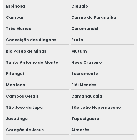
Revestimento térmico para container
Espinosa
Cláudio
Cambuí
Carmo do Paranaíba
Revestimento térmico tubulação
Três Marias
Coromandel
Serviço de isolamento térmico
Conceição das Alagoas
Prata
Serviço de isolamento térmico de dutos
Rio Pardo de Minas
Mutum
Serviço de isolamento térmico industrial
Santo Antônio do Monte
Novo Cruzeiro
Pitangui
Sacramento
Serviço de isolamento térmico industrial no rj
Mantena
Elói Mendes
Valor isolamento lã de rocha
Campos Gerais
Camanducaia
Isolamento térmico lã de rocha
São José da Lapa
São João Nepomuceno
Empresas de inspeção de pintura
Jacutinga
Tupaciguara
Coração de Jesus
Aimorés
Inspeção de isolamento térmico