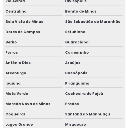
Rio Acima
Divisópolis
Centralina
Bonito de Minas
Bela Vista de Minas
São Sebastião do Maranhão
Dores de Campos
Setubinha
Berilo
Guaraciaba
Ferros
Carneirinho
Antônio Dias
Araújos
Arceburgo
Buenópolis
Ipuiúna
Piranguinho
Mata Verde
Cachoeira de Pajeú
Morada Nova de Minas
Prados
Coqueiral
Santana do Manhuaçu
Lagoa Grande
Miradouro