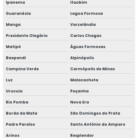
Ipanema
Itaobim
Guaranésia
Lagoa Formosa
Manga
Varzelândia
Presidente Olegário
Carlos Chagas
Matipó
Águas Formosas
Baependi
Alpinópolis
Campina Verde
Carmópolis de Minas
Luz
Malacacheta
Urucuia
Peçanha
Rio Pomba
Nova Era
Borda da Mata
São Domingos do Prata
Padre Paraíso
Santo Antônio do Amparo
Arinos
Resplendor