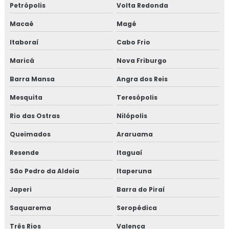
Petrópolis
Volta Redonda
Isolamento aerogel
Macaé
Magé
Isolamento aerogel térmico
Itaboraí
Cabo Frio
Isolamento câmara fria
Maricá
Nova Friburgo
Barra Mansa
Angra dos Reis
Isolamento de caldeira
Mesquita
Teresópolis
Isolamento de descargas
Rio das Ostras
Nilópolis
Isolamento de duto
Queimados
Araruama
Isolamento de dutos de ar condicionado
Resende
Itaguaí
São Pedro da Aldeia
Itaperuna
Isolamento de tanques
Japeri
Barra do Piraí
Isolamento de turbinas
Saquarema
Seropédica
Isolamento fibra cerâmica
Três Rios
Valença