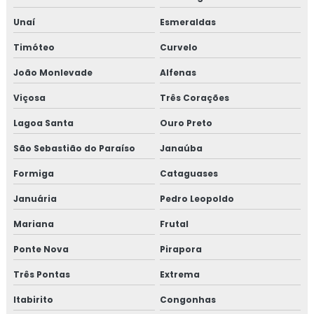
Isolamento térmico para reservatórios
Unaí
Esmeraldas
Isolamento térmico para steel frame
Timóteo
Curvelo
Isolamento térmico para tanques
João Monlevade
Alfenas
Viçosa
Três Corações
Isolamento térmico para tubulação
Lagoa Santa
Ouro Preto
Isolamento térmico para tubulação de água gelada
São Sebastião do Paraíso
Janaúba
Isolamento térmico para tubulação de água gelada rj
Formiga
Cataguases
Isolamento térmico para tubulação de água quente
Januária
Pedro Leopoldo
Mariana
Frutal
Isolamento térmico para tubulação de cobre
Ponte Nova
Pirapora
Isolamento térmico para tubulação de vapor
Três Pontas
Extrema
Isolamento térmico poliuretano
Itabirito
Congonhas