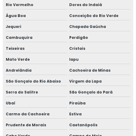
Rio Vermelho
Dores do Indaiá
Água Boa
Conceição do Rio Verde
Jequeri
Chapada Gaúcha
Cambuquira
Perdigão
Teixeiras
Cristais
Mato Verde
Iapu
Andrelândia
Cachoeira de Minas
São Gonçalo do Rio Abaixo
Virgem da Lapa
Serra do Salitre
São Gonçalo do Pará
Ubaí
Piraúba
Carmo da Cachoeira
Estiva
Prudente de Morais
Caetanópolis
Cabo Verde
Campo do Meio