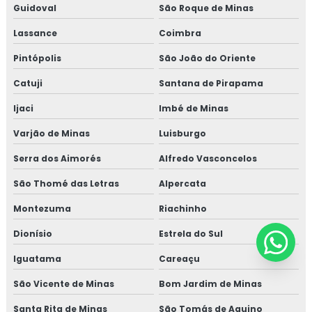
Guidoval
São Roque de Minas
Lassance
Coimbra
Pintópolis
São João do Oriente
Catuji
Santana de Pirapama
Ijaci
Imbé de Minas
Varjão de Minas
Luisburgo
Serra dos Aimorés
Alfredo Vasconcelos
São Thomé das Letras
Alpercata
Montezuma
Riachinho
Dionísio
Estrela do Sul
Iguatama
Careaçu
São Vicente de Minas
Bom Jardim de Minas
Santa Rita de Minas
São Tomás de Aquino