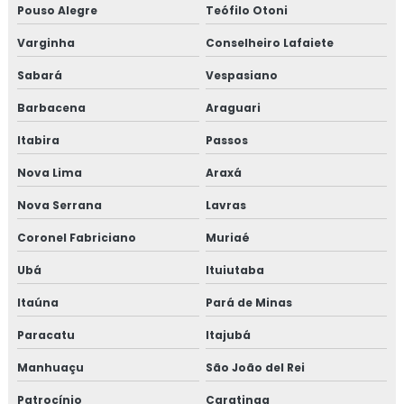
Isolamento térmico para container
Pouso Alegre
Teófilo Otoni
Varginha
Conselheiro Lafaiete
Isolamento térmico para funilaria industrial
Sabará
Vespasiano
Isolamento térmico para galpão
Barbacena
Araguari
Isolamento térmico para galpão de armazenagem
Itabira
Passos
Isolamento térmico para galpão industrial
Nova Lima
Araxá
Nova Serrana
Lavras
Isolamento térmico para indústria
Coronel Fabriciano
Muriaé
Isolamento térmico para navios
Ubá
Ituiutaba
Isolamento térmico para onshore
Itaúna
Pará de Minas
Isolamento térmico para refinaria
Paracatu
Itajubá
Manhuaçu
São João del Rei
Isolamento térmico para refinaria de petróleo
Patrocínio
Caratinga