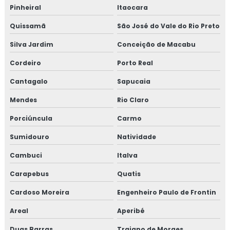
Isolamento poliuretano expandido
Pinheiral
Itaocara
Isolamento poliuretano projetado
Quissamã
São José do Vale do Rio Preto
Silva Jardim
Conceição de Macabu
Isolamento térmico
Cordeiro
Porto Real
Isolamento térmico aço inox
Cantagalo
Sapucaia
Isolamento térmico alumínio
Mendes
Rio Claro
Isolamento térmico alumínio corrugado
Porciúncula
Carmo
Sumidouro
Natividade
Isolamento térmico com lã de vidro
Cambuci
Italva
Isolamento térmico container preço
Carapebus
Quatis
Isolamento térmico de descargas
Cardoso Moreira
Engenheiro Paulo de Frontin
Isolamento térmico de dutos
Areal
Aperibé
Duas Barras
Trajano de Moraes