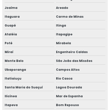
Joaíma
Areado
Itaguara
Carmo de Minas
Guapé
Itinga
Ataléia
Itapagipe
Poté
Mirabela
Miraí
Engenheiro Caldas
Monte Belo
São João das Missões
Ubaporanga
Campos Altos
Itatiaiuçu
Rio Casca
Santa Maria do Suaçuí
Lagoa Dourada
Ilicínea
Mar de Espanha
Itapeva
Bom Repouso