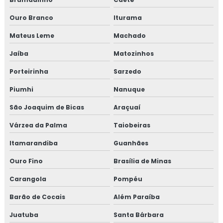
Proteção passiva
Ouro Branco
Iturama
Proteção passiva contra fogo
Mateus Leme
Machado
Proteção passiva contra incêndio
Jaíba
Matozinhos
Porteirinha
Sarzedo
Proteção passiva de cabos
Piumhi
Nanuque
Proteção passiva estrutura metálica
São Joaquim de Bicas
Araçuaí
Proteção passiva para cabos elétricos
Várzea da Palma
Taiobeiras
Proteção passiva pfp
Itamarandiba
Guanhães
Ouro Fino
Brasília de Minas
Revestimento fibra cerâmica
Carangola
Pompéu
Revestimento térmico
Barão de Cocais
Além Paraíba
Revestimento térmico industrial
Juatuba
Santa Bárbara