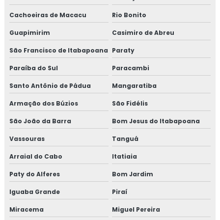
Isolamento industrial
Cachoeiras de Macacu
Rio Bonito
Guapimirim
Casimiro de Abreu
Isolamento lã de rocha
São Francisco de Itabapoana
Paraty
Isolamento lã de rocha preço m2
Paraíba do Sul
Paracambi
Isolamento lã de rocha valor
Santo Antônio de Pádua
Mangaratiba
Isolamento para tanques de água
Armação dos Búzios
São Fidélis
São João da Barra
Bom Jesus do Itabapoana
Isolamento para térmico para tubulação de ar
condicionado
Vassouras
Tanguá
Isolamento para tubulação de ar condicionado
Arraial do Cabo
Itatiaia
Paty do Alferes
Bom Jardim
Isolamento piso câmara fria valor
Iguaba Grande
Piraí
Isolamento poliuretano
Miracema
Miguel Pereira