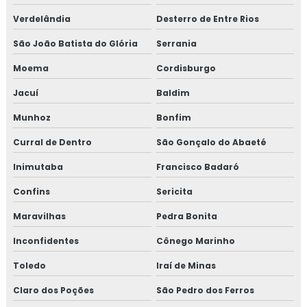
Verdelândia
Desterro de Entre Rios
São João Batista do Glória
Serrania
Moema
Cordisburgo
Jacuí
Baldim
Munhoz
Bonfim
Curral de Dentro
São Gonçalo do Abaeté
Inimutaba
Francisco Badaró
Confins
Sericita
Maravilhas
Pedra Bonita
Inconfidentes
Cônego Marinho
Toledo
Iraí de Minas
Claro dos Poções
São Pedro dos Ferros