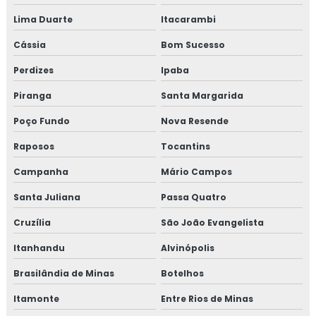
Lima Duarte
Itacarambi
Cássia
Bom Sucesso
Perdizes
Ipaba
Piranga
Santa Margarida
Poço Fundo
Nova Resende
Raposos
Tocantins
Campanha
Mário Campos
Santa Juliana
Passa Quatro
Cruzília
São João Evangelista
Itanhandu
Alvinópolis
Brasilândia de Minas
Botelhos
Itamonte
Entre Rios de Minas