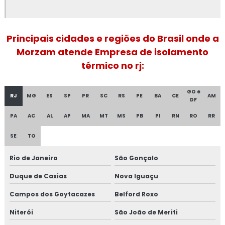
Fornecedor de isolamento térmico industrial
Isolamento a frio
Principais cidades e regiões do Brasil onde a
Morzam atende Empresa de isolamento
Isolamento acústico industrial
térmico no rj:
Isolamento acústico industrial no rio de janeiro
GO e
RJ
MG
ES
SP
PR
SC
RS
PE
BA
CE
AM
DF
Isolamento acústico industrial no rj
PA
AC
AL
AP
MA
MT
MS
PB
PI
RN
RO
RR
Isolamento acústico para funilaria industrial
SE
TO
Isolamento acústico para indústrias
Rio de Janeiro
São Gonçalo
Isolamento acústico para navios
Duque de Caxias
Nova Iguaçu
Isolamento acústico para onshore
Campos dos Goytacazes
Belford Roxo
Niterói
São João de Meriti
Isolamento acústico para refinarias