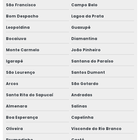
Isolamento térmico poliuretano injetado
São Francisco
Campo Belo
Bom Despacho
Lagoa da Prata
Isolamento térmico poliuretano injetado preço
Leopoldina
Guaxupé
Isolamento térmico preço
Bocaiuva
Diamantina
Isolamento térmico tubo de água quente
Monte Carmelo
João Pinheiro
Isolamento térmico tubulação industrial
Igarapé
Santana do Paraíso
São Lourenço
Santos Dumont
Janela de inspeção termográfica
Arcos
São Gotardo
Jaquetas para turbina
Santa Rita do Sapucaí
Andradas
Jaquetas térmica para turbina
Almenara
Salinas
Jaquetas térmicas isolantes
Boa Esperança
Capelinha
Oliveira
Visconde do Rio Branco
Projeto de isolamento térmico
Brumadinho
Caeté