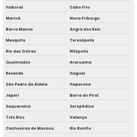
Isolamento acústico para refinarias
Itaboraí
Cabo Frio
Isolamento aerogel
Maricá
Nova Friburgo
Barra Mansa
Angra dos Reis
Isolamento aerogel térmico
Mesquita
Teresópolis
Isolamento câmara fria
Rio das Ostras
Nilópolis
Isolamento de caldeira
Queimados
Araruama
Isolamento de descargas
Resende
Itaguaí
São Pedro da Aldeia
Itaperuna
Isolamento de duto
Japeri
Barra do Piraí
Isolamento de dutos de ar condicionado
Saquarema
Seropédica
Isolamento de tanques
Três Rios
Valença
Isolamento de turbinas
Cachoeiras de Macacu
Rio Bonito