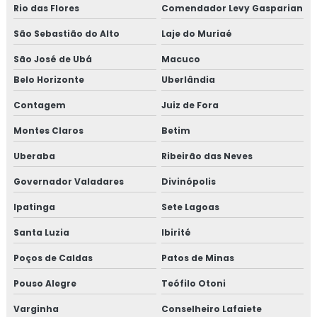
Rio das Flores
Comendador Levy Gasparian
Isolamento térmico de dutos preço
São Sebastião do Alto
Laje do Muriaé
Isolamento térmico de dutos valor
São José de Ubá
Macuco
Belo Horizonte
Uberlândia
Isolamento térmico de turbinas
Contagem
Juiz de Fora
Isolamento térmico em fibra cerâmica
Montes Claros
Betim
Isolamento térmico frio
Uberaba
Ribeirão das Neves
Governador Valadares
Divinópolis
Isolamento térmico industrial rio de janeiro
Ipatinga
Sete Lagoas
Isolamento térmico industrial rj
Santa Luzia
Ibirité
Isolamento térmico interno
Poços de Caldas
Patos de Minas
Isolamento térmico offshore
Pouso Alegre
Teófilo Otoni
Varginha
Conselheiro Lafaiete
Isolamento térmico offshore petrolífero