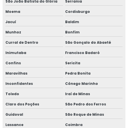
São João Batista do Glória
Serrania
Moema
Cordisburgo
Jacuí
Baldim
Munhoz
Bonfim
Curral de Dentro
São Gonçalo do Abaeté
Inimutaba
Francisco Badaró
Confins
Sericita
Maravilhas
Pedra Bonita
Inconfidentes
Cônego Marinho
Toledo
Iraí de Minas
Claro dos Poções
São Pedro dos Ferros
Guidoval
São Roque de Minas
Lassance
Coimbra