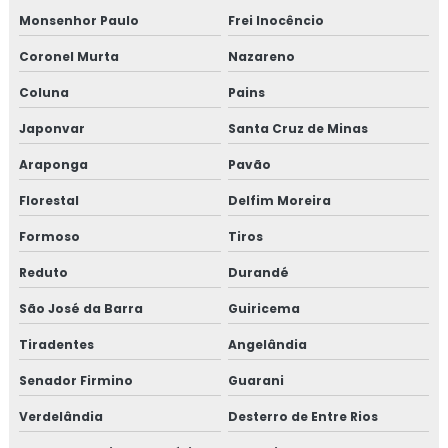
Monsenhor Paulo
Frei Inocêncio
Coronel Murta
Nazareno
Coluna
Pains
Japonvar
Santa Cruz de Minas
Araponga
Pavão
Florestal
Delfim Moreira
Formoso
Tiros
Reduto
Durandé
São José da Barra
Guiricema
Tiradentes
Angelândia
Senador Firmino
Guarani
Verdelândia
Desterro de Entre Rios