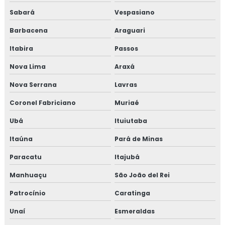
Sabará
Vespasiano
Isolamento térmico para container
Barbacena
Araguari
Isolamento térmico para funilaria industrial
Itabira
Passos
Isolamento térmico para galpão
Nova Lima
Araxá
Nova Serrana
Lavras
Isolamento térmico para galpão de armazenagem
Coronel Fabriciano
Muriaé
Isolamento térmico para galpão industrial
Ubá
Ituiutaba
Isolamento térmico para indústria
Itaúna
Pará de Minas
Isolamento térmico para navios
Paracatu
Itajubá
Manhuaçu
São João del Rei
Isolamento térmico para onshore
Patrocínio
Caratinga
Isolamento térmico para refinaria
Unaí
Esmeraldas
Isolamento térmico para refinaria de petróleo