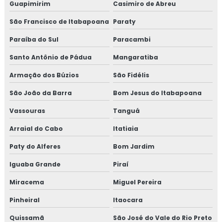
Guapimirim
Casimiro de Abreu
Isolamento fibra cerâmica
São Francisco de Itabapoana
Paraty
Isolamento industrial
Paraíba do Sul
Paracambi
Isolamento lã de rocha
Santo Antônio de Pádua
Mangaratiba
Isolamento lã de rocha preço m2
Armação dos Búzios
São Fidélis
São João da Barra
Bom Jesus do Itabapoana
Isolamento lã de rocha valor
Vassouras
Tanguá
Isolamento para tanques de água
Arraial do Cabo
Itatiaia
Isolamento para térmico para tubulação de ar
Paty do Alferes
Bom Jardim
condicionado
Iguaba Grande
Piraí
Isolamento para tubulação de ar condicionado
Miracema
Miguel Pereira
Isolamento piso câmara fria valor
Pinheiral
Itaocara
Isolamento poliuretano
Quissamã
São José do Vale do Rio Preto