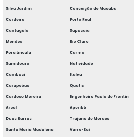
Silva Jardim
Conceição de Macabu
Isolamento poliuretano expandido
Cordeiro
Porto Real
Isolamento poliuretano projetado
Cantagalo
Sapucaia
Isolamento térmico
Mendes
Rio Claro
Isolamento térmico aço inox
Porciúncula
Carmo
Sumidouro
Natividade
Isolamento térmico alumínio
Cambuci
Italva
Isolamento térmico alumínio corrugado
Carapebus
Quatis
Isolamento térmico com lã de vidro
Cardoso Moreira
Engenheiro Paulo de Frontin
Isolamento térmico container preço
Areal
Aperibé
Duas Barras
Trajano de Moraes
Isolamento térmico de descargas
Santa Maria Madalena
Varre-Sai
Isolamento térmico de dutos