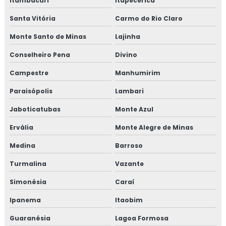
Itambacuri
Itapecerica
Santa Vitória
Carmo do Rio Claro
Monte Santo de Minas
Lajinha
Conselheiro Pena
Divino
Campestre
Manhumirim
Paraisópolis
Lambari
Jaboticatubas
Monte Azul
Ervália
Monte Alegre de Minas
Medina
Barroso
Turmalina
Vazante
Simonésia
Caraí
Ipanema
Itaobim
Guaranésia
Lagoa Formosa