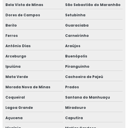
Bela Vista de Minas
São Sebastião do Maranhão
Dores de Campos
Setubinha
Berilo
Guaraciaba
Ferros
Carneirinho
Antônio Dias
Araújos
Arceburgo
Buenópolis
Ipuiúna
Piranguinho
Mata Verde
Cachoeira de Pajeú
Morada Nova de Minas
Prados
Coqueiral
Santana do Manhuaçu
Lagoa Grande
Miradouro
Açucena
Caputira