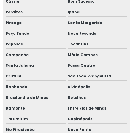
Cássia
Bom Sucesso
Perdizes
Ipaba
Piranga
Santa Margarida
Poço Fundo
Nova Resende
Raposos
Tocantins
Campanha
Mário Campos
Santa Juliana
Passa Quatro
Cruzília
São João Evangelista
Itanhandu
Alvinópolis
Brasilândia de Minas
Botelhos
Itamonte
Entre Rios de Minas
Tarumirim
Capinópolis
Rio Piracicaba
Nova Ponte