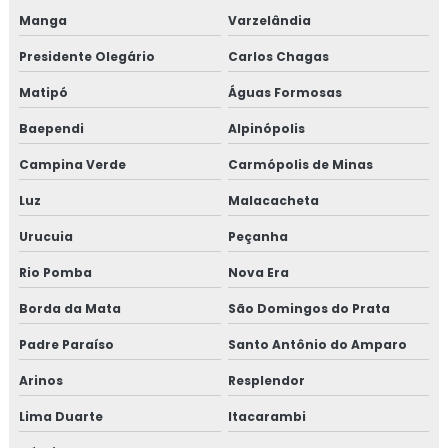
Manga
Varzelândia
Presidente Olegário
Carlos Chagas
Matipó
Águas Formosas
Baependi
Alpinópolis
Campina Verde
Carmópolis de Minas
Luz
Malacacheta
Urucuia
Peçanha
Rio Pomba
Nova Era
Borda da Mata
São Domingos do Prata
Padre Paraíso
Santo Antônio do Amparo
Arinos
Resplendor
Lima Duarte
Itacarambi