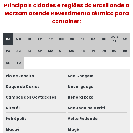
Fibra cerâmica isolamento térmico
Principais cidades e regiões do Brasil onde a
Morzam atende Revestimento térmico para
Fornecedor de isolamento térmico industrial
container:
Isolamento a frio
GO e
RJ
MG
ES
SP
PR
SC
RS
PE
BA
CE
AM
Isolamento acústico industrial
DF
PA
AC
AL
AP
MA
MT
MS
PB
PI
RN
RO
RR
Isolamento acústico industrial no rio de janeiro
SE
TO
Isolamento acústico industrial no rj
Rio de Janeiro
São Gonçalo
Isolamento acústico para funilaria industrial
Duque de Caxias
Nova Iguaçu
Isolamento acústico para indústrias
Campos dos Goytacazes
Belford Roxo
Niterói
São João de Meriti
Isolamento acústico para navios
Petrópolis
Volta Redonda
Isolamento acústico para onshore
Macaé
Magé