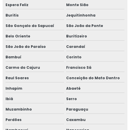
Inspeção de isolamento térmico
Espera Feliz
Monte Sião
Inspeção de pintura
Buritis
Jequitinhonha
São Gonçalo do Sapucaí
São João da Ponte
Inspeção de pintura industrial
Belo Oriente
Buritizeiro
São João do Paraíso
Carandaí
Bambuí
Corinto
Carmo do Cajuru
Francisco Sá
Raul Soares
Conceição do Mato Dentro
Inhapim
Abaeté
Ibiá
Serro
Muzambinho
Paraguaçu
Perdões
Caxambu