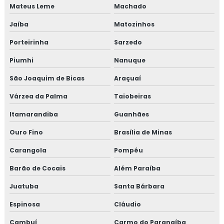
Mateus Leme
Machado
Proteção passiva
Jaíba
Matozinhos
Porteirinha
Sarzedo
Proteção passiva contra fogo
Piumhi
Nanuque
Proteção passiva contra incêndio
São Joaquim de Bicas
Araçuaí
Proteção passiva de cabos
Várzea da Palma
Taiobeiras
Proteção passiva estrutura metálica
Itamarandiba
Guanhães
Ouro Fino
Brasília de Minas
Proteção passiva para cabos elétricos
Carangola
Pompéu
Proteção passiva pfp
Barão de Cocais
Além Paraíba
Revestimento fibra cerâmica
Juatuba
Santa Bárbara
Revestimento térmico
Espinosa
Cláudio
Cambuí
Carmo do Paranaíba