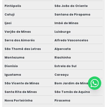
Pintópolis
São João do Oriente
Catuji
Santana de Pirapama
Ijaci
Imbé de Minas
Varjão de Minas
Luisburgo
Serra dos Aimorés
Alfredo Vasconcelos
São Thomé das Letras
Alpercata
Montezuma
Riachinho
Dionísio
Estrela do Sul
Iguatama
Careaçu
São Vicente de Minas
Bom Jardim de Minas
Santa Rita de Minas
São Tomás de Aquino
Nova Porteirinha
Piracema