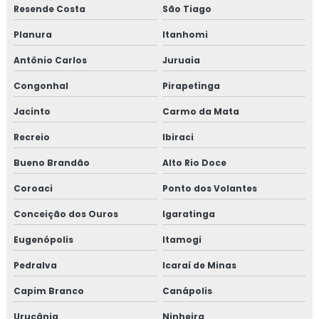
Resende Costa
São Tiago
Planura
Itanhomi
Antônio Carlos
Juruaia
Congonhal
Pirapetinga
Jacinto
Carmo da Mata
Recreio
Ibiraci
Bueno Brandão
Alto Rio Doce
Coroaci
Ponto dos Volantes
Conceição dos Ouros
Igaratinga
Eugenópolis
Itamogi
Pedralva
Icaraí de Minas
Capim Branco
Canápolis
Urucânia
Ninheira