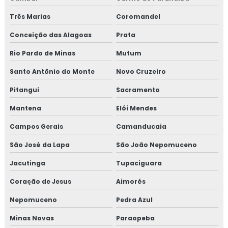
Revestimento térmico industrial
Três Marias
Coromandel
Revestimento térmico para container
Conceição das Alagoas
Prata
Revestimento térmico tubulação
Rio Pardo de Minas
Mutum
Serviço de isolamento térmico
Santo Antônio do Monte
Novo Cruzeiro
Pitangui
Sacramento
Serviço de isolamento térmico de dutos
Mantena
Elói Mendes
Serviço de isolamento térmico industrial
Campos Gerais
Camanducaia
Serviço de isolamento térmico industrial no rj
São José da Lapa
São João Nepomuceno
Valor isolamento lã de rocha
Jacutinga
Tupaciguara
Coração de Jesus
Aimorés
Isolamento térmico lã de rocha
Nepomuceno
Pedra Azul
Empresas de inspeção de pintura
Minas Novas
Paraopeba