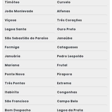
Timóteo
Curvelo
Isolamento térmico para reservatórios
João Monlevade
Alfenas
Viçosa
Três Corações
Isolamento térmico para steel frame
Lagoa Santa
Ouro Preto
Isolamento térmico para tanques
São Sebastião do Paraíso
Janaúba
Isolamento térmico para tubulação
Formiga
Cataguases
Isolamento térmico para tubulação de água gelada
Januária
Pedro Leopoldo
Mariana
Frutal
Isolamento térmico para tubulação de água gelada rj
Ponte Nova
Pirapora
Isolamento térmico para tubulação de água quente
Três Pontas
Extrema
Isolamento térmico para tubulação de cobre
Itabirito
Congonhas
Isolamento térmico para tubulação de vapor
São Francisco
Campo Belo
Bom Despacho
Lagoa da Prata
Isolamento térmico poliuretano