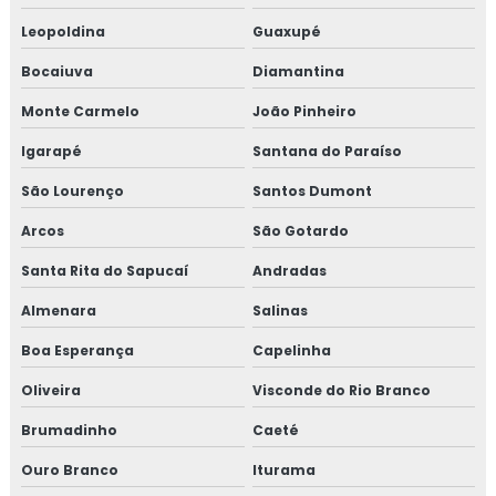
Leopoldina
Guaxupé
Isolamento térmico poliuretano injetado
Bocaiuva
Diamantina
Isolamento térmico poliuretano injetado preço
Monte Carmelo
João Pinheiro
Isolamento térmico preço
Igarapé
Santana do Paraíso
São Lourenço
Santos Dumont
Isolamento térmico tubo de água quente
Arcos
São Gotardo
Isolamento térmico tubulação industrial
Santa Rita do Sapucaí
Andradas
Janela de inspeção termográfica
Almenara
Salinas
Jaquetas para turbina
Boa Esperança
Capelinha
Oliveira
Visconde do Rio Branco
Jaquetas térmica para turbina
Brumadinho
Caeté
Jaquetas térmicas isolantes
Ouro Branco
Iturama
Projeto de isolamento térmico