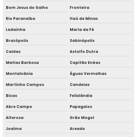
Bom Jesus do Galho
Fronteira
Rio Paranaíba
Itaú de Minas
Ladainha
Maria da Fé
Brazópolis
Sabinópolis
Caldas
Astolfo Dutra
Matias Barbosa
Capitão Enéas
Montalvânia
Águas Vermelhas
Martinho Campos
Candeias
Bicas
Felixlândia
Abre Campo
Papagaios
Alterosa
Grão Mogol
Joaíma
Areado