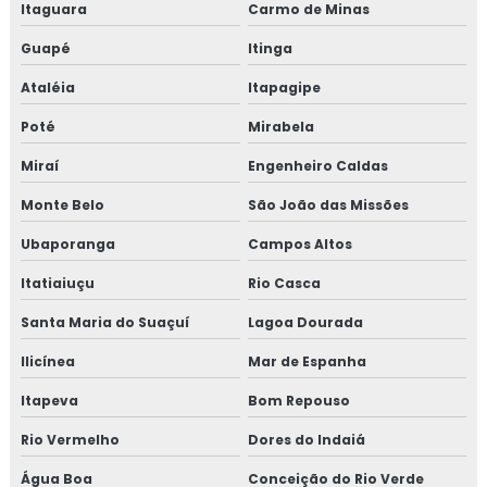
Itaguara
Carmo de Minas
Guapé
Itinga
Ataléia
Itapagipe
Poté
Mirabela
Miraí
Engenheiro Caldas
Monte Belo
São João das Missões
Ubaporanga
Campos Altos
Itatiaiuçu
Rio Casca
Santa Maria do Suaçuí
Lagoa Dourada
Ilicínea
Mar de Espanha
Itapeva
Bom Repouso
Rio Vermelho
Dores do Indaiá
Água Boa
Conceição do Rio Verde