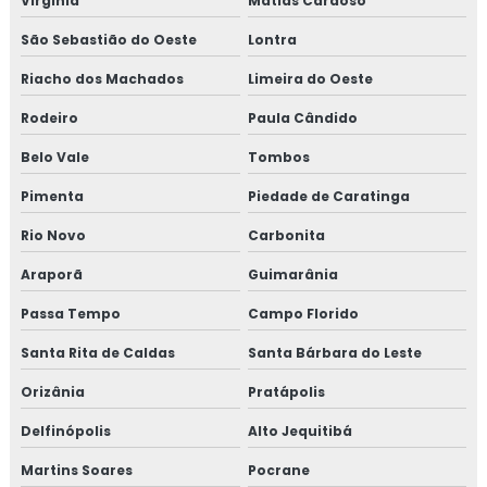
Virgínia
Matias Cardoso
São Sebastião do Oeste
Lontra
Riacho dos Machados
Limeira do Oeste
Rodeiro
Paula Cândido
Belo Vale
Tombos
Pimenta
Piedade de Caratinga
Rio Novo
Carbonita
Araporã
Guimarânia
Passa Tempo
Campo Florido
Santa Rita de Caldas
Santa Bárbara do Leste
Orizânia
Pratápolis
Delfinópolis
Alto Jequitibá
Martins Soares
Pocrane