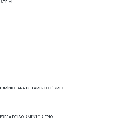
USTRIAL
térmico
Chapa inox para isolamento térmico
Chapa para isolamento térmico
Empresa de isolamento a frio
Empresa de isolamento a quente
Empresa de isolamento de descargas
Empresa de isolamento de turbinas
ALUMÍNIO PARA ISOLAMENTO TÉRMICO
Entre em contato
Empresa de isolamento térmico
(22) 99268-0185
Empresa de isolamento térmico de dutos
PRESA DE ISOLAMENTO A FRIO
Empresa de isolamento térmico industrial