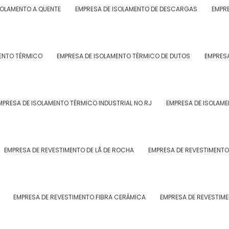
SOLAMENTO A QUENTE
EMPRESA DE ISOLAMENTO DE DESCARGAS
EMPRE
solantes, como lã de rocha, lã de vidro, poliestireno
formando uma barreira eficiente para o isolamento
ENTO TÉRMICO
EMPRESA DE ISOLAMENTO TÉRMICO DE DUTOS
EMPRESA
ISOLAMENTO TÉRMICO
MPRESA DE ISOLAMENTO TÉRMICO INDUSTRIAL NO RJ
EMPRESA DE ISOLAME
raz diversas vantagens para as indústrias, dentre as
a para a empresa;
EMPRESA DE REVESTIMENTO DE LÃ DE ROCHA
EMPRESA DE REVESTIMENTO
prolongando sua vida útil;
EMPRESA DE REVESTIMENTO FIBRA CERÂMICA
EMPRESA DE REVESTIM
ntindo a segurança dos funcionários e do ambiente de