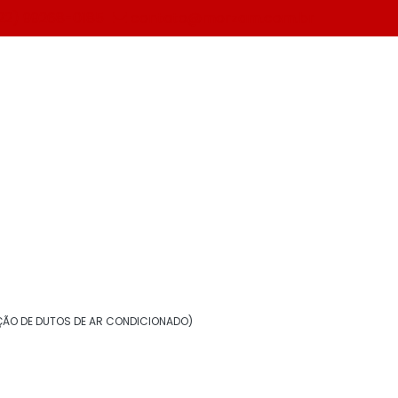
22) 99268-0185
contato@morzam.com.br
Solicite um orçamento
Informações
Aerogel isolante térmico
ÃO DE DUTOS DE AR CONDICIONADO)
Borracha elastomérica para isolamento
Chapa de alumínio para isolamento