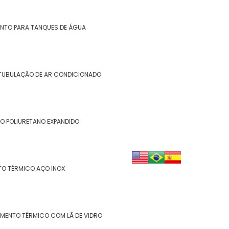
Isolamento de descargas
Isolamento de duto
NTO PARA TANQUES DE ÁGUA
Isolamento de dutos de ar condicionado
Isolamento de tanques
TUBULAÇÃO DE AR CONDICIONADO
Isolamento de turbinas
Isolamento fibra cerâmica
O POLIURETANO EXPANDIDO
Isolamento industrial
Isolamento lã de rocha
TO TÉRMICO AÇO INOX
Isolamento lã de rocha preço m2
Isolamento lã de rocha valor
AMENTO TÉRMICO COM LÃ DE VIDRO