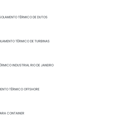
Isolamento para tanques de água
Isolamento para térmico para tubulação
SOLAMENTO TÉRMICO DE DUTOS
de ar condicionado
Isolamento para tubulação de ar
condicionado
OLAMENTO TÉRMICO DE TURBINAS
Isolamento piso câmara fria valor
Isolamento poliuretano
ÉRMICO INDUSTRIAL RIO DE JANEIRO
Isolamento poliuretano expandido
Isolamento poliuretano projetado
MENTO TÉRMICO OFFSHORE
Isolamento térmico
Isolamento térmico aço inox
PARA CONTAINER