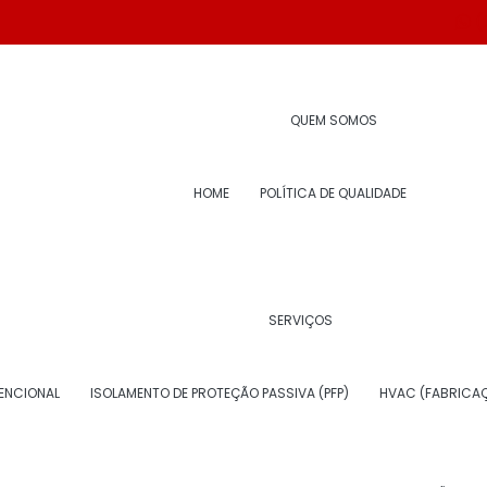
(
ento térmico
QUEM SOMOS
HOME
POLÍTICA DE QUALIDADE
SERVIÇOS
O PARA CHAPA PARA ISOLAMENTO
ENCIONAL
ISOLAMENTO DE PROTEÇÃO PASSIVA (PFP)
HVAC (FABRICAÇ