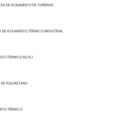
Empresa de isolamento térmico industrial
SA DE ISOLAMENTO DE TURBINAS
no rj
Empresa de isolamento térmico no rj
 DE ISOLAMENTO TÉRMICO INDUSTRIAL
Empresa de revestimento de lã de rocha
Empresa de revestimento de poliuretano
NTO TÉRMICO NO RJ
Empresa de revestimento fibra cerâmica
Empresa de revestimento térmico
 DE POLIURETANO
Empresa especialista em isolamento
térmico industrial
Especialista em isolamento térmico
ENTO TÉRMICO
industrial
Especialista em isolamento térmico