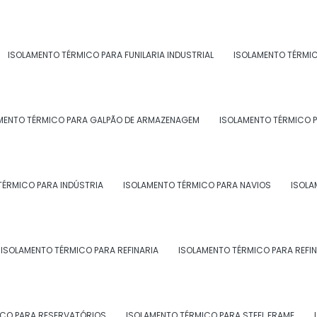
ISOLAMENTO TÉRMICO PARA FUNILARIA INDUSTRIAL
ISOLAMENTO TÉRMI
giões do Brasil onde a Morzam aten
térmico:
MENTO TÉRMICO PARA GALPÃO DE ARMAZENAGEM
ISOLAMENTO TÉRMICO P
BA
CE
GO e DF
AM
PA
AC
AL
AP
MA
MT
TÉRMICO PARA INDÚSTRIA
ISOLAMENTO TÉRMICO PARA NAVIOS
ISOLA
Campos dos
que de Caxias
Nova Iguaçu
Goytacazes
lta Redonda
Macaé
Magé
ISOLAMENTO TÉRMICO PARA REFINARIA
ISOLAMENTO TÉRMICO PARA REFIN
rra Mansa
Angra dos Reis
Mesquita
raruama
Resende
Itaguaí
ICO PARA RESERVATÓRIOS
ISOLAMENTO TÉRMICO PARA STEEL FRAME
aquarema
Seropédica
Três Rios