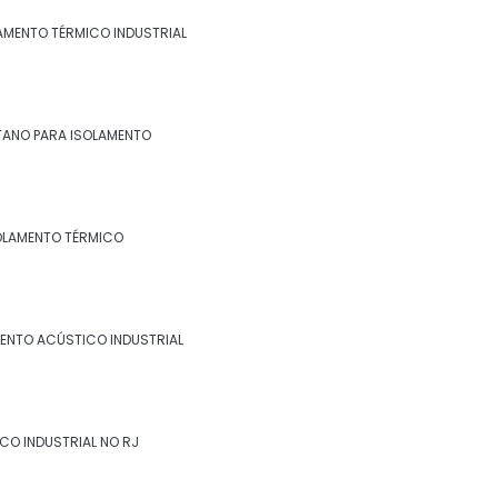
industrial no rj
LAMENTO TÉRMICO INDUSTRIAL
Espuma de poliuretano para isolamento
Espuma de poliuretano para isolamento
térmico
TANO PARA ISOLAMENTO
Fibra cerâmica isolamento térmico
Fornecedor de isolamento térmico
OLAMENTO TÉRMICO
industrial
Isolamento a frio
ENTO ACÚSTICO INDUSTRIAL
Isolamento acústico industrial
Isolamento acústico industrial no rio de
janeiro
CO INDUSTRIAL NO RJ
Isolamento acústico industrial no rj