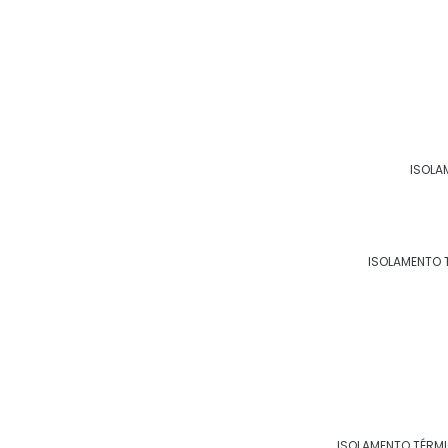
Principais cidades e re
ISOLA
RJ
MG
ES
SP
PR
SC
RS
PE
ISOLAMENTO 
Rio de Janeiro
São Gonçalo
Du
São João de Meriti
Petrópolis
Vo
Maricá
Nova Friburgo
Ba
Nilópolis
Queimados
A
ISOLAMENTO TÉRM
Japeri
Barra do Piraí
S