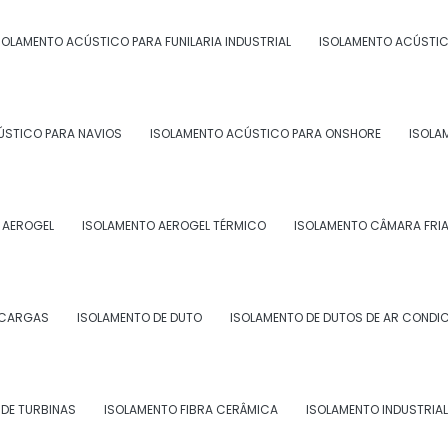
SOLAMENTO ACÚSTICO PARA FUNILARIA INDUSTRIAL
ISOLAMENTO ACÚSTIC
rmico, é importante seguir algumas recomendações de
ÚSTICO PARA NAVIOS
ISOLAMENTO ACÚSTICO PARA ONSHORE
ISOLA
as especificações corretas para cada tipo de aplicação;
ualificados;
erificar a eficiência do isolamento térmico;
 AEROGEL
ISOLAMENTO AEROGEL TÉRMICO
ISOLAMENTO CÂMARA FRI
SCARGAS
ISOLAMENTO DE DUTO
ISOLAMENTO DE DUTOS DE AR CONDI
ortância da
chapa para isolamento térmico
na
DE TURBINAS
ISOLAMENTO FIBRA CERÂMICA
ISOLAMENTO INDUSTRIAL
ipo de isolamento contribui para a preservação do
 de vida dos funcionários.