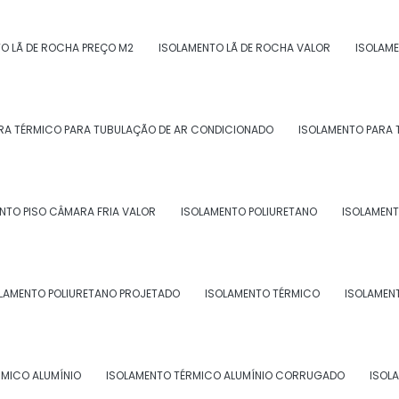
mico eficiente para a sua empresa e entre em contato
idade e excelência.
O LÃ DE ROCHA PREÇO M2
ISOLAMENTO LÃ DE ROCHA VALOR
ISOLAME
a para isolamento térmico
RA TÉRMICO PARA TUBULAÇÃO DE AR CONDICIONADO
ISOLAMENTO PARA 
tre em contato por email.
NTO PISO CÂMARA FRIA VALOR
ISOLAMENTO POLIURETANO
ISOLAMENT
LAMENTO POLIURETANO PROJETADO
ISOLAMENTO TÉRMICO
ISOLAMEN
RMICO ALUMÍNIO
ISOLAMENTO TÉRMICO ALUMÍNIO CORRUGADO
ISOL
ENTO TÉRMICO