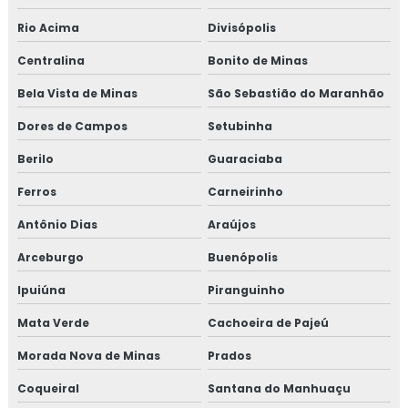
Rio Acima
Divisópolis
Centralina
Bonito de Minas
Bela Vista de Minas
São Sebastião do Maranhão
Dores de Campos
Setubinha
Berilo
Guaraciaba
Ferros
Carneirinho
Antônio Dias
Araújos
Arceburgo
Buenópolis
Ipuiúna
Piranguinho
Mata Verde
Cachoeira de Pajeú
Morada Nova de Minas
Prados
Coqueiral
Santana do Manhuaçu