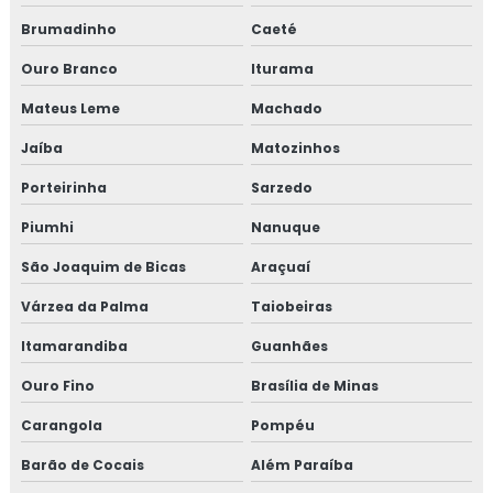
Brumadinho
Caeté
Projeto de isolamento térmico
Ouro Branco
Iturama
Proteção passiva
Mateus Leme
Machado
Proteção passiva contra fogo
Jaíba
Matozinhos
Porteirinha
Sarzedo
Proteção passiva contra incêndio
Piumhi
Nanuque
Proteção passiva de cabos
São Joaquim de Bicas
Araçuaí
Proteção passiva estrutura metálica
Várzea da Palma
Taiobeiras
Proteção passiva para cabos elétricos
Itamarandiba
Guanhães
Ouro Fino
Brasília de Minas
Proteção passiva pfp
Carangola
Pompéu
Revestimento fibra cerâmica
Barão de Cocais
Além Paraíba
Revestimento térmico