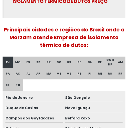
ISOLAMENTO TÉRMICO DE DUTOS PREÇO
Espuma de poliuretano para isolamento térmico
Fibra cerâmica isolamento térmico
Fornecedor de isolamento térmico industrial
Principais cidades e regiões do Brasil onde a
Morzam atende Empresa de isolamento
Isolamento a frio
térmico de dutos:
Isolamento acústico industrial
GO e
RJ
MG
ES
SP
PR
SC
RS
PE
BA
CE
AM
DF
Isolamento acústico industrial no rio de janeiro
PA
AC
AL
AP
MA
MT
MS
PB
PI
RN
RO
RR
Isolamento acústico industrial no rj
SE
TO
Isolamento acústico para funilaria industrial
Rio de Janeiro
São Gonçalo
Isolamento acústico para indústrias
Duque de Caxias
Nova Iguaçu
Isolamento acústico para navios
Campos dos Goytacazes
Belford Roxo