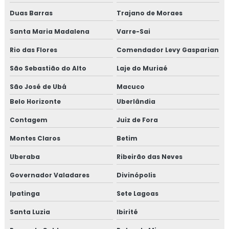
Duas Barras
Trajano de Moraes
Isolamento térmico de dutos
Santa Maria Madalena
Varre-Sai
Isolamento térmico de dutos preço
Rio das Flores
Comendador Levy Gasparian
Isolamento térmico de dutos valor
São Sebastião do Alto
Laje do Muriaé
Isolamento térmico de turbinas
São José de Ubá
Macuco
Belo Horizonte
Uberlândia
Isolamento térmico em fibra cerâmica
Contagem
Juiz de Fora
Isolamento térmico frio
Montes Claros
Betim
Isolamento térmico industrial rio de janeiro
Uberaba
Ribeirão das Neves
Governador Valadares
Divinópolis
Isolamento térmico industrial rj
Ipatinga
Sete Lagoas
Isolamento térmico interno
Santa Luzia
Ibirité
Isolamento térmico offshore