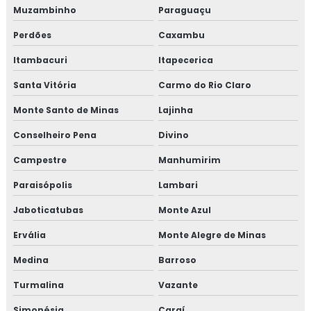
Muzambinho
Paraguaçu
Perdões
Caxambu
Itambacuri
Itapecerica
Santa Vitória
Carmo do Rio Claro
Monte Santo de Minas
Lajinha
Conselheiro Pena
Divino
Campestre
Manhumirim
Paraisópolis
Lambari
Jaboticatubas
Monte Azul
Ervália
Monte Alegre de Minas
Medina
Barroso
Turmalina
Vazante
Simonésia
Caraí