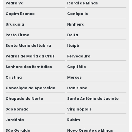
Pedralva
Icaraí de Minas
Capim Branco
Canápolis
Urucânia
Ninheira
Porto Firme
Delta
Santa Maria de Itabira
Itaipé
Pedras de Maria da Cruz
Fervedouro
Senhora dos Remédios
Capitólio
Cristina
Mercês
Conceição da Aparecida
Itabirinha
Chapada do Norte
Santo Antônio do Jacinto
São Romão
Virginópolis
Jordânia
Rubim
São Geraldo
Novo Oriente de Minas