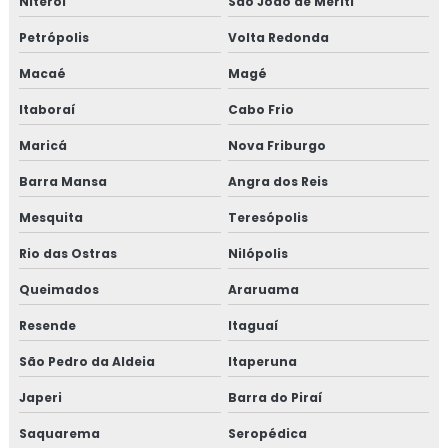
Niterói
São João de Meriti
Isolamento acústico para onshore
Petrópolis
Volta Redonda
Isolamento acústico para refinarias
Macaé
Magé
Isolamento aerogel
Itaboraí
Cabo Frio
Isolamento aerogel térmico
Maricá
Nova Friburgo
Barra Mansa
Angra dos Reis
Isolamento câmara fria
Mesquita
Teresópolis
Isolamento de caldeira
Rio das Ostras
Nilópolis
Isolamento de descargas
Queimados
Araruama
Isolamento de duto
Resende
Itaguaí
São Pedro da Aldeia
Itaperuna
Isolamento de dutos de ar condicionado
Japeri
Barra do Piraí
Isolamento de tanques
Saquarema
Seropédica