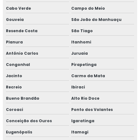
Cabo Verde
Campo do Meio
Gouveia
São João do Manhuaçu
Resende Costa
São Tiago
Planura
Itanhomi
Antônio Carlos
Juruaia
Congonhal
Pirapetinga
Jacinto
Carmo da Mata
Recreio
Ibiraci
Bueno Brandão
Alto Rio Doce
Coroaci
Ponto dos Volantes
Conceição dos Ouros
Igaratinga
Eugenópolis
Itamogi