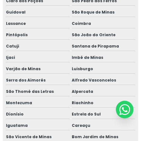
Claro dos Poções
São Pedro dos Ferros
Guidoval
São Roque de Minas
Lassance
Coimbra
Pintópolis
São João do Oriente
Catuji
Santana de Pirapama
Ijaci
Imbé de Minas
Varjão de Minas
Luisburgo
Serra dos Aimorés
Alfredo Vasconcelos
São Thomé das Letras
Alpercata
Montezuma
Riachinho
Dionísio
Estrela do Sul
Iguatama
Careaçu
São Vicente de Minas
Bom Jardim de Minas