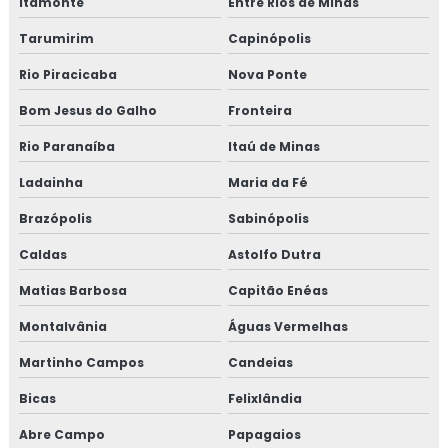
Itamonte
Entre Rios de Minas
Tarumirim
Capinópolis
Rio Piracicaba
Nova Ponte
Bom Jesus do Galho
Fronteira
Rio Paranaíba
Itaú de Minas
Ladainha
Maria da Fé
Brazópolis
Sabinópolis
Caldas
Astolfo Dutra
Matias Barbosa
Capitão Enéas
Montalvânia
Águas Vermelhas
Martinho Campos
Candeias
Bicas
Felixlândia
Abre Campo
Papagaios