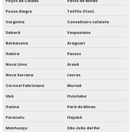
Poços de Caldas
Patos de Minas
Isolamento térmico offshore petrolífero
Pouso Alegre
Teófilo Otoni
Varginha
Conselheiro Lafaiete
Isolamento térmico para container
Sabará
Vespasiano
Isolamento térmico para funilaria industrial
Barbacena
Araguari
Isolamento térmico para galpão
Itabira
Passos
Isolamento térmico para galpão de armazenagem
Nova Lima
Araxá
Nova Serrana
Lavras
Isolamento térmico para galpão industrial
Coronel Fabriciano
Muriaé
Isolamento térmico para indústria
Ubá
Ituiutaba
Isolamento térmico para navios
Itaúna
Pará de Minas
Isolamento térmico para onshore
Paracatu
Itajubá
Manhuaçu
São João del Rei
Isolamento térmico para refinaria