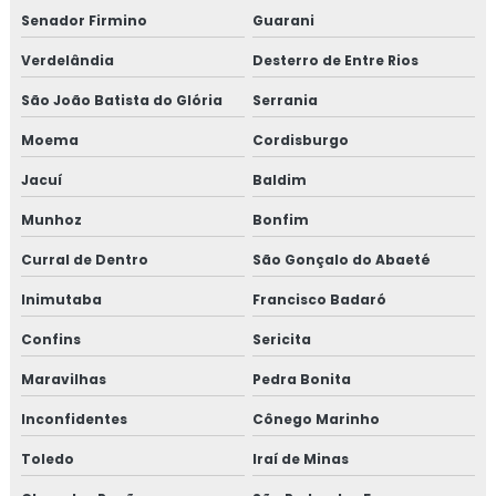
Senador Firmino
Guarani
Verdelândia
Desterro de Entre Rios
São João Batista do Glória
Serrania
Moema
Cordisburgo
Jacuí
Baldim
Munhoz
Bonfim
Curral de Dentro
São Gonçalo do Abaeté
Inimutaba
Francisco Badaró
Confins
Sericita
Maravilhas
Pedra Bonita
Inconfidentes
Cônego Marinho
Toledo
Iraí de Minas