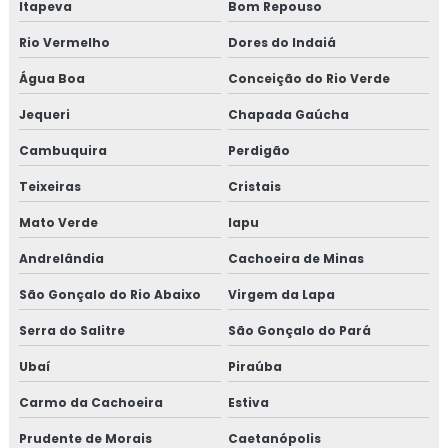
Itapeva
Bom Repouso
Rio Vermelho
Dores do Indaiá
Água Boa
Conceição do Rio Verde
Jequeri
Chapada Gaúcha
Cambuquira
Perdigão
Teixeiras
Cristais
Mato Verde
Iapu
Andrelândia
Cachoeira de Minas
São Gonçalo do Rio Abaixo
Virgem da Lapa
Serra do Salitre
São Gonçalo do Pará
Ubaí
Piraúba
Carmo da Cachoeira
Estiva
Prudente de Morais
Caetanópolis