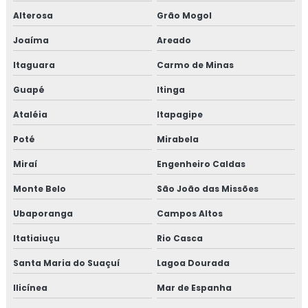
Alterosa
Grão Mogol
Joaíma
Areado
Itaguara
Carmo de Minas
Guapé
Itinga
Ataléia
Itapagipe
Poté
Mirabela
Miraí
Engenheiro Caldas
Monte Belo
São João das Missões
Ubaporanga
Campos Altos
Itatiaiuçu
Rio Casca
Santa Maria do Suaçuí
Lagoa Dourada
Ilicínea
Mar de Espanha