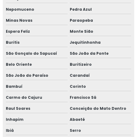
Empresas de inspeção de pintura
Nepomuceno
Pedra Azul
Inspeção de isolamento térmico
Minas Novas
Paraopeba
Inspeção de pintura
Espera Feliz
Monte Sião
Inspeção de pintura industrial
Buritis
Jequitinhonha
São Gonçalo do Sapucaí
São João da Ponte
Belo Oriente
Buritizeiro
São João do Paraíso
Carandaí
Bambuí
Corinto
Carmo do Cajuru
Francisco Sá
Raul Soares
Conceição do Mato Dentro
Inhapim
Abaeté
Ibiá
Serro