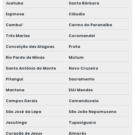
Juatuba
Santa Bárbara
Revestimento térmico industrial
Espinosa
Cláudio
Cambuí
Carmo do Paranaíba
Revestimento térmico para container
Três Marias
Coromandel
Revestimento térmico tubulação
Conceição das Alagoas
Prata
Serviço de isolamento térmico
Rio Pardo de Minas
Mutum
Serviço de isolamento térmico de dutos
Santo Antônio do Monte
Novo Cruzeiro
Pitangui
Sacramento
Serviço de isolamento térmico industrial
Mantena
Elói Mendes
Serviço de isolamento térmico industrial no rj
Campos Gerais
Camanducaia
Valor isolamento lã de rocha
São José da Lapa
São João Nepomuceno
Isolamento térmico lã de rocha
Jacutinga
Tupaciguara
Coração de Jesus
Aimorés