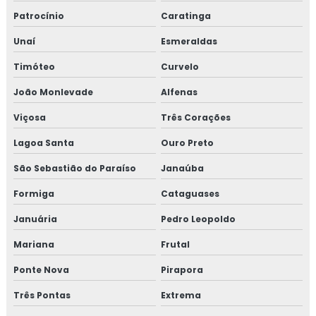
Patrocínio
Caratinga
Isolamento térmico para refinaria de petróleo
Unaí
Esmeraldas
Isolamento térmico para reservatórios
Timóteo
Curvelo
Isolamento térmico para steel frame
João Monlevade
Alfenas
Viçosa
Três Corações
Isolamento térmico para tanques
Lagoa Santa
Ouro Preto
Isolamento térmico para tubulação
São Sebastião do Paraíso
Janaúba
Isolamento térmico para tubulação de água gelada
Formiga
Cataguases
Isolamento térmico para tubulação de água gelada rj
Januária
Pedro Leopoldo
Mariana
Frutal
Isolamento térmico para tubulação de água quente
Ponte Nova
Pirapora
Isolamento térmico para tubulação de cobre
Três Pontas
Extrema
Isolamento térmico para tubulação de vapor