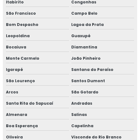
Itabirito
Congonhas
Isolamento térmico poliuretano
São Francisco
Campo Belo
Bom Despacho
Lagoa da Prata
Isolamento térmico poliuretano injetado
Leopoldina
Guaxupé
Isolamento térmico poliuretano injetado preço
Bocaiuva
Diamantina
Isolamento térmico preço
Monte Carmelo
João Pinheiro
Isolamento térmico tubo de água quente
Igarapé
Santana do Paraíso
São Lourenço
Santos Dumont
Isolamento térmico tubulação industrial
Arcos
São Gotardo
Janela de inspeção termográfica
Santa Rita do Sapucaí
Andradas
Jaquetas para turbina
Almenara
Salinas
Jaquetas térmica para turbina
Boa Esperança
Capelinha
Oliveira
Visconde do Rio Branco
Jaquetas térmicas isolantes