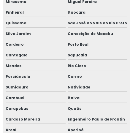
Miracema
Miguel Pereira
Isolamento poliuretano
Pinheiral
Itaocara
Isolamento poliuretano expandido
Quissamã
São José do Vale do Rio Preto
Silva Jardim
Conceição de Macabu
Isolamento poliuretano projetado
Cordeiro
Porto Real
Isolamento térmico
Cantagalo
Sapucaia
Isolamento térmico aço inox
Mendes
Rio Claro
Isolamento térmico alumínio
Porciúncula
Carmo
Sumidouro
Natividade
Isolamento térmico alumínio corrugado
Cambuci
Italva
Isolamento térmico com lã de vidro
Carapebus
Quatis
Isolamento térmico container preço
Cardoso Moreira
Engenheiro Paulo de Frontin
Isolamento térmico de descargas
Areal
Aperibé