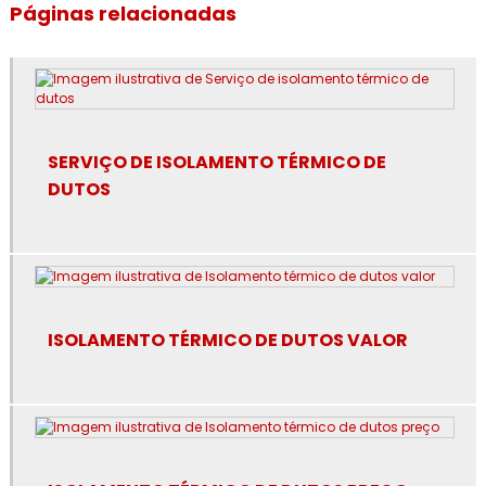
Empresa de isolamento térmico industrial no rj
Páginas relacionadas
Empresa de isolamento térmico no rj
Empresa de revestimento de lã de rocha
Empresa de revestimento de poliuretano
SERVIÇO DE ISOLAMENTO TÉRMICO DE
DUTOS
Empresa de revestimento fibra cerâmica
Empresa de revestimento térmico
Empresa especialista em isolamento térmico industrial
ISOLAMENTO TÉRMICO DE DUTOS VALOR
Especialista em isolamento térmico industrial
Especialista em isolamento térmico industrial no rj
Espuma de poliuretano para isolamento