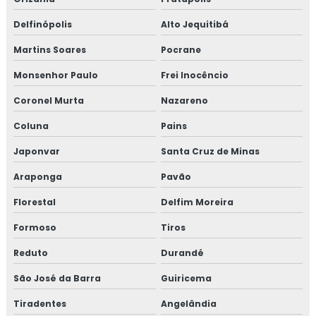
Delfinópolis
Alto Jequitibá
Martins Soares
Pocrane
Monsenhor Paulo
Frei Inocêncio
Coronel Murta
Nazareno
Coluna
Pains
Japonvar
Santa Cruz de Minas
Araponga
Pavão
Florestal
Delfim Moreira
Formoso
Tiros
Reduto
Durandé
São José da Barra
Guiricema
Tiradentes
Angelândia