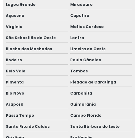
Lagoa Grande
Miradouro
Açucena
Caputira
Virgínia
Matias Cardoso
São Sebastião do Oeste
Lontra
Riacho dos Machados
Limeira do Oeste
Rodeiro
Paula Cândido
Belo Vale
Tombos
Pimenta
Piedade de Caratinga
Rio Novo
Carbonita
Araporã
Guimarânia
Passa Tempo
Campo Florido
Santa Rita de Caldas
Santa Bárbara do Leste
Orizânia
Pratápolis