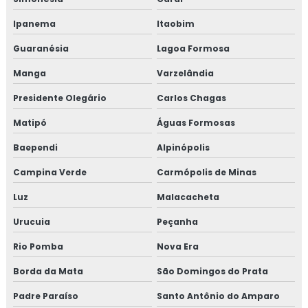
Ipanema
Itaobim
Guaranésia
Lagoa Formosa
Manga
Varzelândia
Presidente Olegário
Carlos Chagas
Matipó
Águas Formosas
Baependi
Alpinópolis
Campina Verde
Carmópolis de Minas
Luz
Malacacheta
Urucuia
Peçanha
Rio Pomba
Nova Era
Borda da Mata
São Domingos do Prata
Padre Paraíso
Santo Antônio do Amparo