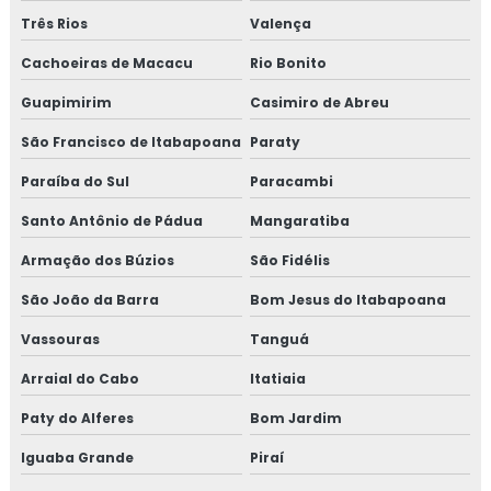
Isolamento de turbinas
Três Rios
Valença
Isolamento fibra cerâmica
Cachoeiras de Macacu
Rio Bonito
Guapimirim
Casimiro de Abreu
Isolamento industrial
São Francisco de Itabapoana
Paraty
Isolamento lã de rocha
Paraíba do Sul
Paracambi
Isolamento lã de rocha preço m2
Santo Antônio de Pádua
Mangaratiba
Isolamento lã de rocha valor
Armação dos Búzios
São Fidélis
São João da Barra
Bom Jesus do Itabapoana
Isolamento para tanques de água
Vassouras
Tanguá
Isolamento para térmico para tubulação de ar
condicionado
Arraial do Cabo
Itatiaia
Paty do Alferes
Bom Jardim
Isolamento para tubulação de ar condicionado
Iguaba Grande
Piraí
Isolamento piso câmara fria valor