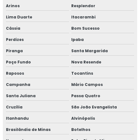
Arinos
Resplendor
Lima Duarte
Itacarambi
Cássia
Bom Sucesso
Perdizes
Ipaba
Piranga
Santa Margarida
Poço Fundo
Nova Resende
Raposos
Tocantins
Campanha
Mário Campos
Santa Juliana
Passa Quatro
Cruzília
São João Evangelista
Itanhandu
Alvinópolis
Brasilândia de Minas
Botelhos