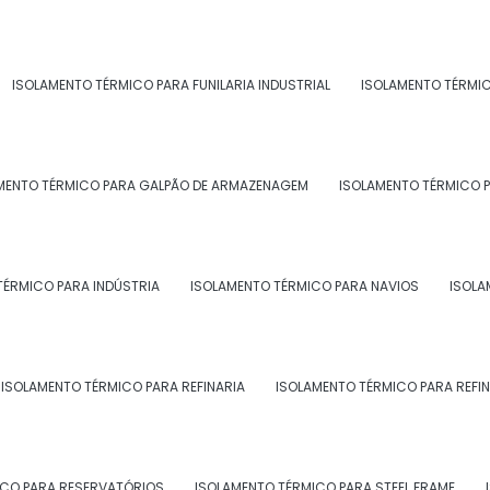
RA NAVIOS
ISOLAMENTO TÉRMICO PARA FUNILARIA INDUSTRIAL
ISOLAMENTO TÉRMI
MENTO TÉRMICO PARA GALPÃO DE ARMAZENAGEM
ISOLAMENTO TÉRMICO P
iões do Brasil onde a Morzam atende
TÉRMICO PARA INDÚSTRIA
ISOLAMENTO TÉRMICO PARA NAVIOS
ISOLA
indústrias:
ISOLAMENTO TÉRMICO PARA REFINARIA
ISOLAMENTO TÉRMICO PARA REFIN
BA
CE
GO e DF
AM
PA
AC
AL
AP
MA
MT
Campos dos
que de Caxias
Nova Iguaçu
Goytacazes
ICO PARA RESERVATÓRIOS
ISOLAMENTO TÉRMICO PARA STEEL FRAME