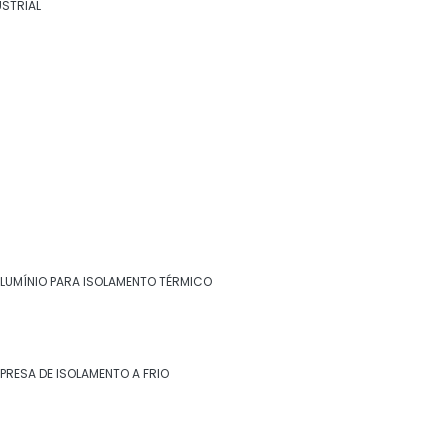
USTRIAL
térmico
Chapa inox para isolamento térmico
Chapa para isolamento térmico
Empresa de isolamento a frio
Empresa de isolamento a quente
Empresa de isolamento de descargas
Empresa de isolamento de turbinas
ALUMÍNIO PARA ISOLAMENTO TÉRMICO
Entre em contato
Empresa de isolamento térmico
(22) 99268-0185
Empresa de isolamento térmico de dutos
PRESA DE ISOLAMENTO A FRIO
Empresa de isolamento térmico industrial