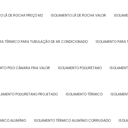
O LÃ DE ROCHA PREÇO M2
ISOLAMENTO LÃ DE ROCHA VALOR
ISOLAME
ento acústico para indústrias
, não deixe de investir
balho mais seguro e confortável para seus
RA TÉRMICO PARA TUBULAÇÃO DE AR CONDICIONADO
ISOLAMENTO PARA 
uma cotação! Nossa equipe está preparada para
 necessidades.
NTO PISO CÂMARA FRIA VALOR
ISOLAMENTO POLIURETANO
ISOLAMENT
mento acústico para indústrias
tre em contato por email.
LAMENTO POLIURETANO PROJETADO
ISOLAMENTO TÉRMICO
ISOLAMEN
RMICO ALUMÍNIO
ISOLAMENTO TÉRMICO ALUMÍNIO CORRUGADO
ISOL