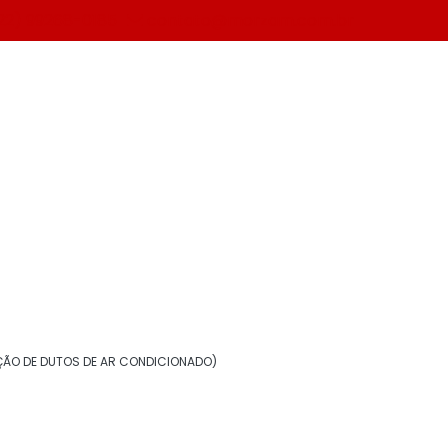
22) 99268-0185
contato@morzam.com.br
Solicite um orçamento
Informações
Aerogel isolante térmico
ÃO DE DUTOS DE AR CONDICIONADO)
Borracha elastomérica para isolamento
Chapa de alumínio para isolamento