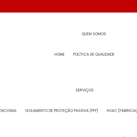
(
o para indústrias
QUEM SOMOS
HOME
POLÍTICA DE QUALIDADE
SERVIÇOS
O PARA ISOLAMENTO ACÚSTICO
ENCIONAL
ISOLAMENTO DE PROTEÇÃO PASSIVA (PFP)
HVAC (FABRICAÇ