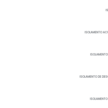
Indústrias têxteis.
I
Além disso, ele é essencial para ambientes
fornos, caldeiras e aquecedores, pois també
calor.
ISOLAMENTO AC
RECOMENDAÇÕES DE USO DO
INDÚSTRIAS
ISOLAMENTO
Para garantir a eficácia e durabilidade do i
recomendações, como:
ISOLAMENTO DE DE
Contratar uma empresa especializada e 
Utilizar materiais de qualidade e adequ
Realizar manutenção periódica para identificar possíveis falhas e garantir a eficiência do
ISOLAMENTO 
isolamento;