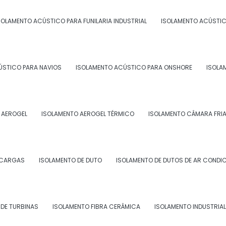
SOLAMENTO ACÚSTICO PARA FUNILARIA INDUSTRIAL
ISOLAMENTO ACÚSTIC
 de trabalho que possuem isolamento térmico, como
m contribui para a redução de ruídos causados pelo
ÚSTICO PARA NAVIOS
ISOLAMENTO ACÚSTICO PARA ONSHORE
ISOLA
 ISOLAMENTO ACÚSTICO PARA
 AEROGEL
ISOLAMENTO AEROGEL TÉRMICO
ISOLAMENTO CÂMARA FRI
solamento acústico, é importante seguir algumas
SCARGAS
ISOLAMENTO DE DUTO
ISOLAMENTO DE DUTOS DE AR CONDI
qualificada para a realização do serviço;
ados para cada tipo de estrutura;
DE TURBINAS
ISOLAMENTO FIBRA CERÂMICA
ISOLAMENTO INDUSTRIAL