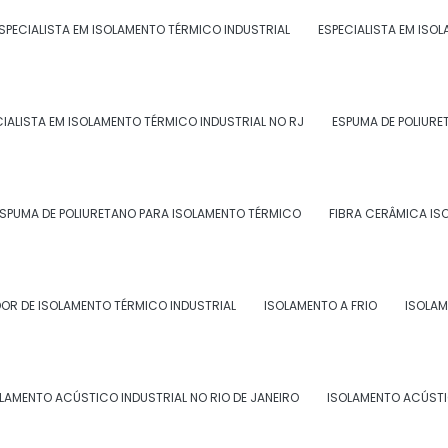
o, os colaboradores se sentem mais confortáveis e
SPECIALISTA EM ISOLAMENTO TÉRMICO INDUSTRIAL
ESPECIALISTA EM ISO
 e diminuir os erros e acidentes de trabalho.
adoras
CIALISTA EM ISOLAMENTO TÉRMICO INDUSTRIAL NO RJ
ESPUMA DE POLIURE
mbém é uma forma de estar conforme com as
e e segurança no trabalho para os funcionários e
SPUMA DE POLIURETANO PARA ISOLAMENTO TÉRMICO
FIBRA CERÂMICA IS
 ACÚSTICO PARA INDÚSTRIAS
OR DE ISOLAMENTO TÉRMICO INDUSTRIAL
ISOLAMENTO A FRIO
ISOLAM
iversos tipos de indústrias, como:
LAMENTO ACÚSTICO INDUSTRIAL NO RIO DE JANEIRO
ISOLAMENTO ACÚSTI