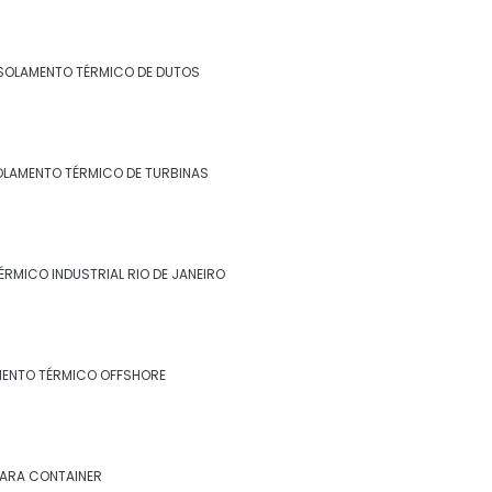
Isolamento para tanques de água
Isolamento para térmico para tubulação
SOLAMENTO TÉRMICO DE DUTOS
de ar condicionado
Isolamento para tubulação de ar
condicionado
OLAMENTO TÉRMICO DE TURBINAS
Isolamento piso câmara fria valor
Isolamento poliuretano
ÉRMICO INDUSTRIAL RIO DE JANEIRO
Isolamento poliuretano expandido
Isolamento poliuretano projetado
MENTO TÉRMICO OFFSHORE
Isolamento térmico
Isolamento térmico aço inox
PARA CONTAINER