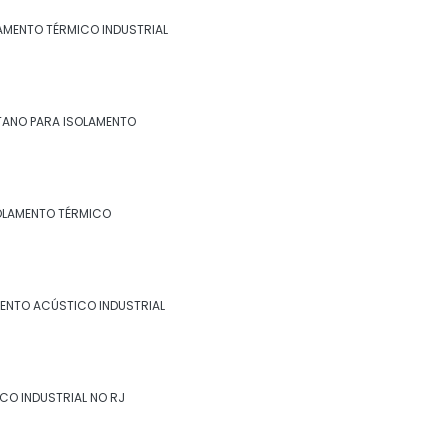
industrial no rj
LAMENTO TÉRMICO INDUSTRIAL
Espuma de poliuretano para isolamento
Espuma de poliuretano para isolamento
térmico
TANO PARA ISOLAMENTO
Fibra cerâmica isolamento térmico
Fornecedor de isolamento térmico
OLAMENTO TÉRMICO
industrial
Isolamento a frio
ENTO ACÚSTICO INDUSTRIAL
Isolamento acústico industrial
Isolamento acústico industrial no rio de
janeiro
CO INDUSTRIAL NO RJ
Isolamento acústico industrial no rj