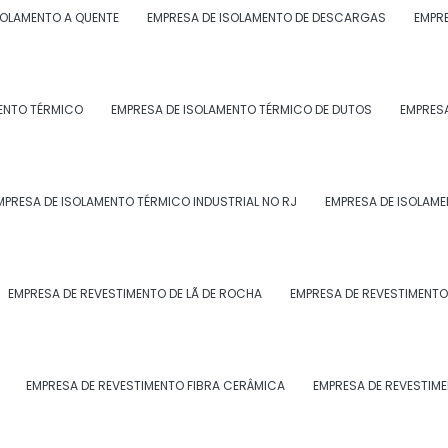
SOLAMENTO A QUENTE
EMPRESA DE ISOLAMENTO DE DESCARGAS
EMPRE
pode ser combinado com outras soluções, como o
fícios para o ambiente de trabalho.
ACÚSTICO PARA INDÚSTRIAS
ENTO TÉRMICO
EMPRESA DE ISOLAMENTO TÉRMICO DE DUTOS
EMPRESA
dável e confortável para os colaboradores, o
 uma série de vantagens para as empresas, tais como:
MPRESA DE ISOLAMENTO TÉRMICO INDUSTRIAL NO RJ
EMPRESA DE ISOLAME
EMPRESA DE REVESTIMENTO DE LÃ DE ROCHA
EMPRESA DE REVESTIMENTO
r significativamente os ruídos provenientes de
ssos produtivos, garantindo uma melhor qualidade de
blemas de saúde relacionados ao excesso de ruídos.
EMPRESA DE REVESTIMENTO FIBRA CERÂMICA
EMPRESA DE REVESTIM