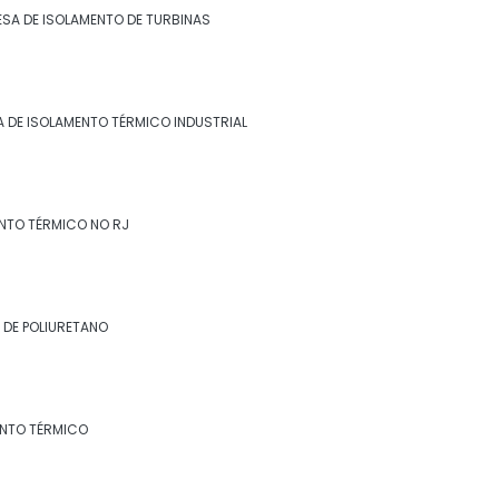
Empresa de isolamento térmico industrial
SA DE ISOLAMENTO DE TURBINAS
no rj
Empresa de isolamento térmico no rj
 DE ISOLAMENTO TÉRMICO INDUSTRIAL
Empresa de revestimento de lã de rocha
Empresa de revestimento de poliuretano
NTO TÉRMICO NO RJ
Empresa de revestimento fibra cerâmica
Empresa de revestimento térmico
 DE POLIURETANO
Empresa especialista em isolamento
térmico industrial
Especialista em isolamento térmico
ENTO TÉRMICO
industrial
Especialista em isolamento térmico