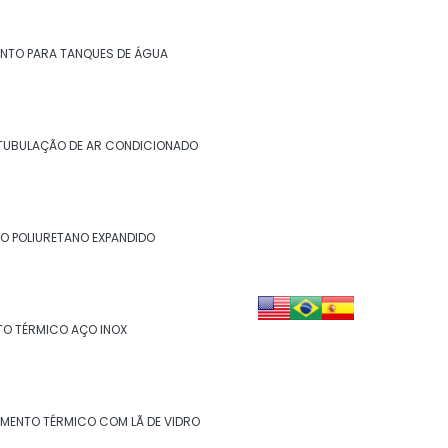
Isolamento de descargas
Isolamento de duto
NTO PARA TANQUES DE ÁGUA
Isolamento de dutos de ar condicionado
Isolamento de tanques
TUBULAÇÃO DE AR CONDICIONADO
Isolamento de turbinas
Isolamento fibra cerâmica
O POLIURETANO EXPANDIDO
Isolamento industrial
Isolamento lã de rocha
TO TÉRMICO AÇO INOX
Isolamento lã de rocha preço m2
Isolamento lã de rocha valor
AMENTO TÉRMICO COM LÃ DE VIDRO